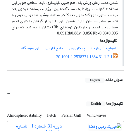
شدن مدت زمان وزش باد، هم چنین ناپایداری لایهء سطحی جو بر این
منطقه حاکم است. روابط به دست آمده بین انرژی €، بسامد v بدون بعد
برحسب طول موجگاه بدون بعدX در منطقه بوشهر همخوانی خوبی با
نتیجهء سایر محققان دارد. همین طور با درنظر گرفتن پایداری لایهء
سطحی جو (عدد ریچاردلون توده ای Rb) نشان داده شد که برای
0.091Rb0.88,v=0.056 Rb-0.03,(0.005
کلیدواژه‌ها
امواج ناشی از باد
پایداری جو
خلیج فارس
طول موجگاه
20.1001.1.2538371.1384.31.1.2.1
عنوان مقاله
English
-
کلیدواژه‌ها
English
Atmospheric stability
Fetch
Persian Gulf
Wind waves
دوره 31، شماره 1 - شماره