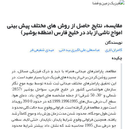
مقایسهء نتایج حاصل از روش های مختلف پیش بینی
امواج ناشی از باد در خلیج فارس (منطقه بوشهر)
نویسندگان
کامران لارى
عباسعلى على اکبرى بیدختى
مهدى شفیعى فر
چکیده
مطالعهء پارامترهای میدانی همراه با دید و درک فیزیکی مسائل، در
مسیر روشن کردن برخی از پدیده های فیزیک دریا بسیار مفید است. در
این تحقیق پارامترهای مختلف میدانی ثبت شده توسط بویه موج نگار
سازمان هواشناسی کشور در خلیج فارس، سواحل بوشهر (28,57’
شمالی و "30، 50 شرقی) از جمله مشخصه های امواج، باد، دمای هوا،
سطح آب درطی سال های 1999.1996,1995 که در حدود 0 0 39 رویداد
است مورد مطالعه قرار گرفته است. فراوانی وقوع سه حالت کلی محدو د
شدن طول موجگاه، محدود شدن مدت زمان وزش باد و موج کاملأ رشد
یافته، همچنین فراوانی وقوع شرایط پایدار، ناپایدار، خنثی لایهء سطحی
جو درطی سال 1995 محاسبه شد که نشان داد بیشتر شرایط محدود