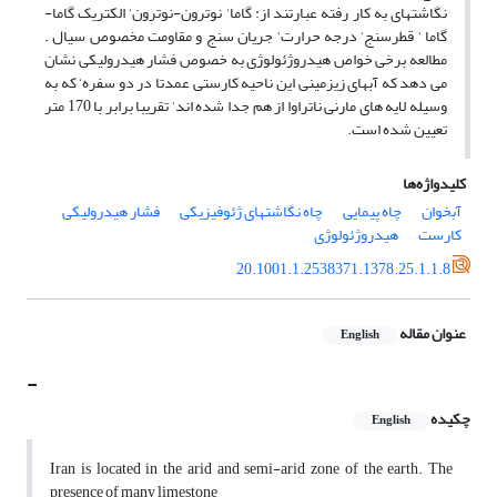
نگاشتهای به کار رفته عبارتند از: گاما‘ نوترون-نوترون‘ الکتریک گاما-
گاما ‘ قطرسنج‘ درجه حرارت‘ جریان سنج و مقاومت مخصوص سیال .
مطالعه برخی خواص هیدروژئولوژی به خصوص فشار هیدرولیکی نشان
می دهد که آبهای زیزمینی این ناحیه کارستی عمدتا در دو سفره‘ که به
وسیله لایه های مارنی ناتراوا از هم جدا شده اند‘ تقریبا برابر با 170 متر
تعیین شده است.
کلیدواژه‌ها
آبخوان
چاه پیمایی
چاه نگاشتهای ژئوفیزیکی
فشار هیدرولیکی
کارست
هیدروژئولوژی
20.1001.1.2538371.1378.25.1.1.8
عنوان مقاله
English
-
چکیده
English
Iran is located in the arid and semi-arid zone of the earth. The
presence of many limestone