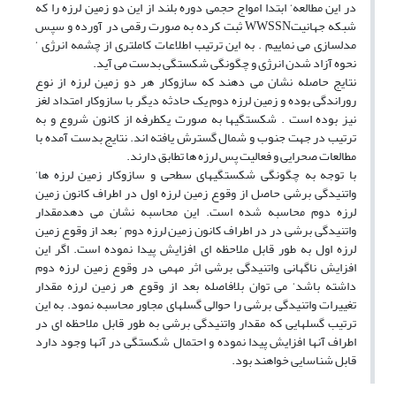
در این مطالعه‘ ابتدا امواج حجمی دوره بلند از این دو زمین لرزه را که
شبکه جهانیتWWSSN ثبت کرده به صورت رقمی در آورده و سپس
مدلسازی می نماییم . به این ترتیب اطلاعات کاملتری از چشمه انرژی ‘
نحوه آزاد شدن انرژی و چگونگی شکستگی بدست می آید.
نتایج حاصله نشان می دهند که سازوکار هر دو زمین لرزه از نوع
روراندگی بوده و زمین لرزه دوم یک حادثه دیگر با سازوکار امتداد لغز
نیز بوده است . شکستگیها به صورت یکطرفه از کانون شروع و به
ترتیب در جهت جنوب و شمال گسترش یافته اند. نتایج بدست آمده با
مطالعات صحرایی و فعالیت پس لرزه ها تطابق دارند.
با توجه به چگونگی شکستگیهای سطحی و سازوکار زمین لرزه ها‘
واتنیدگی برشی حاصل از وقوع زمین لرزه اول در اطراف کانون زمین
لرزه دوم محاسبه شده است. این محاسبه نشان می دهدمقدار
واتنیدگی برشی در در اطراف کانون زمین لرزه دوم ‘ بعد از وقوع زمین
لرزه اول به طور قابل ملاحظه ای افزایش پیدا نموده است. اگر این
افزایش ناگهانی واتنیدگی برشی اثر مهمی در وقوع زمین لرزه دوم
داشته باشد‘ می توان بلافاصله بعد از وقوع هر زمین لرزه مقدار
تغییرات واتنیدگی برشی را حوالی گسلهای مجاور محاسبه نمود. به این
ترتیب گسلهایی که مقدار واتنیدگی برشی به طور قابل ملاحظه ای در
اطراف آنها افزایش پیدا نموده و احتمال شکستگی در آنها وجود دارد
قابل شناسایی خواهند بود.