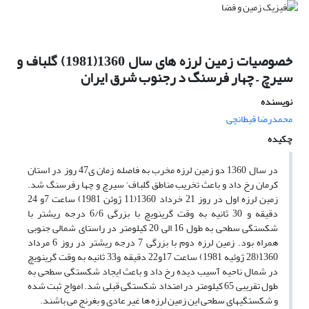
خصوصیات زمین لرزه های سال 1360(1981) گلباف و
سیرچ – چهار فرسنگ د رجنوب شرق ایران
نویسنده
محمدرضا قیطانچی
چکیده
در سال 1360 دو زمین لرزه مخرب به فاصله زمان ی47 روز در استان
کرمان رخ داد و باعث تخریب مناطق گلباف‘ سیرچ و چها رفرسنگ شد.
زمین لرزه اول در روز 21 خرداد 1360(11 ژوئن 1981) ساعت 7و 24
دقیقه و 30 ثانیه به وقت گرینویچ با بزرگی 6/6 درجه ریشتر با
شکستگی سطحی به طول 16 الی 20 کیلومتر در راستای شمالی جنوبی
همراه بود. زمین لرزه دوم با بزرگی 7 درجه ریشتر در روز 6 مرداد
1360(28 ژوئیه 1981) ساعت 17و22 دقیقه و33 ثانیه به وقت گرینویچ
در شمال ناحیه آسیب دیده رخ داد و باعث ایجاد شکستگی سطحی به
طول تقریبی 65 کیلومتر در امتداد شکستگی قبلی شد. امواج ثبت شده
و شکستگیهای سطحی این زمین لرزه ها غیر عادی و بغرنج می باشند.