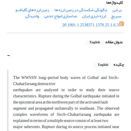
کلیدواژه‌ها
برشی
چگونگی شکستگی در زمین لرزه ها
زمین لرزه های گلباف و
سیریچ
لرزه خیزی ایران
مدلسازی امواج حجمی
واتنیدگی
20.1001.1.2538371.1378.25.1.6.3
عنوان مقاله
English
-
چکیده
English
The WWSSN long-period body waves of Golbaf and Sirch-
Chaharfarsang destructive
earthquakes are analyzed in order to study their source
characteristics. Rupture during the Golbaf earthquake initiated in
the epicentral area at the northwest part of the activated fault
segment and propagated unilaterally to southeast. The observed
complex waveforms of Sirch-Chaharfarsang earthquake are
explained in terms of a multiple source consist of at least two
major subevents. Rupture during its source process, initiated near