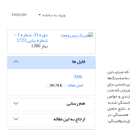
ورود به سامانه
ENGLISH
دوره 33، شماره 1 -
شماره پیاپی 1723
بهار 1386
فایل ها
 که ضرایب این
XML
ف ماسه‌سنگ‌ها
ی بایستی برای
اصل مقاله
505.78 K
ن ضرایب که تحت
ازندی و خواص
صاویر CT تعیین شد. همچنین با توجه به وابستگی شدید
هم رسانی
د. نتایج حاصل
ب همبستگی در
ارجاع به این مقاله
ی پتروفیزیکی،