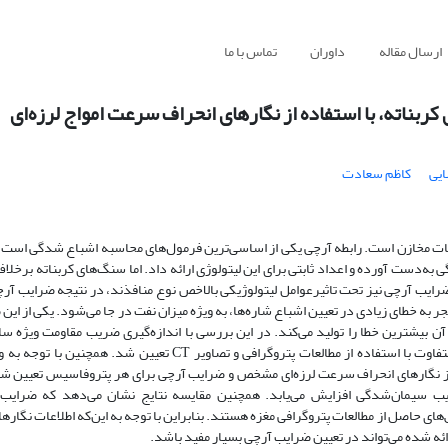
ارسال مقاله
داوران
تماس با ما
ناته، با استفاده از نگارهای انحراف سرعت امواج لرزه‌ای
یی
کاظم سعادت
ات مخازن است. رابطه آرچی یکی از اساسی‌ترین فرمول‌های محاسبه اشباع شدگی است،
ه‌دست آورده و اعداد ثابتی برای این لیتولوژی ارائه داد. اما سنگ‌های کربناته برخلا
ضرایب آرچی نیز تحت تاثیرعوامل لیتولوژیکی بالاخص نوع منافذند، در نتیجه ضرایب آرچ
 به خطای زیادی در تعیین اشباع شاره‌ها، به ویژه میزان نفت در جا می‌شود. یکی از ای
یشترین خطا را تولید می‌کند. در این بررسی با اندازه‌گیری ضریب مقاومت ویژه س
پتروفیزیکی روی 60 نمونه مغزه ضرایب آرچی (m و a) برای پتروفاسیس‌های متفاوت با استفاده از مطالعات پتروگرافی و ت
 از نگارهای انحراف سرعت لرزه‌ای مشخص و ضرایب آرچی برای هر پتروفاسیس تعیین ش
یب سیمان‌شدگی افزایش می‌یابد. همچنین مقایسه نتایج نشان می‌دهد که ضرای
 حاصل از مطالعات پتروگرافی مغزه هستند. بنابراین با توجه به این‌که اطلاعات نگارها
ه شده می‌تواند در تعیین ضرایب آرچی بسیار مفید باشد.