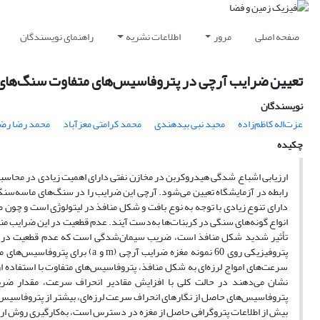
صفحه اصلی
مرور
اطلاعات نشریه
راهنمای نویسندگان
تعیین ضرایب آرچی در پتروفاسیس‌های متفاوت سنگ‌های کرب
نویسندگان
عزت‌اله کاظم‌زاده
محید نبی بیدهندی
محمد کرامتی معزآباد
محمد رضا رضا
چکیده
ارزیابی اشباع شدگی هیدروکربن در مخازن نفتی دارای اهمیت زیادی در محاسب
رابطه در آزمایشگاه تعیین می‌شود. آرچی این ضرایب را در سنگ‌های ماسه‌سنگی ب
دارای تنوع زیادی با توجه به نوع بافت و شکل منافذ در لیتولوژی است و چون 
انواع گونه‌های سنگی در کربنات‌ها به‌دست آیند. عدم قطعیت در این ضرایب منجر
تأثیر شدید شکل منافذ است، ضریب سیمان‌شدگی است که عدم قطعیت در آن ب
سرعت‌های امواج لرزه‌ای به شکل منافذ، پتروفاسیس‌های متفاوت با استفاده
نشان می‌دهند در حالت کلی با افزایش مقادیر انحراف سرعت، مقدار ضر
پتروفاسیس‌های حاصل از نگارهای انحراف سرعت لرزه‌ای، بیشتر از پتروفاسیس‌های
بیش از اطلاعات پتروگرافی حاصل از مغزه در دسترس است، به‌کارگیری روش ارائ