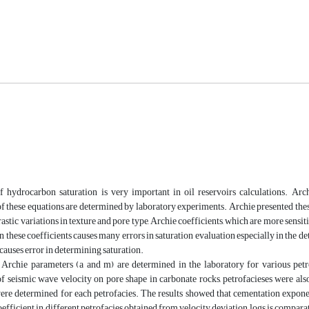
f hydrocarbon saturation is very important in oil reservoirs calculations. Arch
of these equations are determined by laboratory experiments. Archie presented thes
astic variations in texture and pore type, Archie coefficients, which are more sensit
n these coefficients causes many errors in saturation evaluation especially in the d
 causes error in determining saturation.
y Archie parameters (a and m) are determined in the laboratory for various pe
f seismic wave velocity on pore shape in carbonate rocks, petrofacieses were al
re determined for each petrofacies. The results showed that cementation exponent
oefficient in different petrofacies obtained from velocity deviation logs is compara