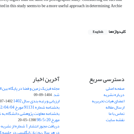
ted in this study seems to be a more useful approach in determining Archie
کلیدواژه‌ها
English
دسترسی سریع
آخرین اخبار
صفحه اصلی
درباره نشریه
شد.
1404-09-09
اعضای هیات تحریریه
ارزیابی و رتبه بندی سال 1402
1402-07-01
ارسال مقاله
بخشنامه شماره 91131 مورخ 1402/04/04
تماس با ما
نقشه سایت
مورخ 98/5/20
1398-05-20
دریافت مجوز انتشار 1 شمار
در هر سال به زبان انگلیسی در جلسه کا