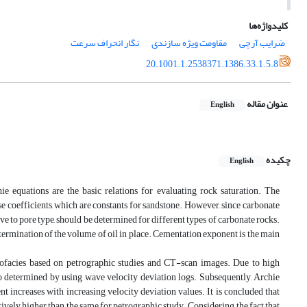
کلیدواژه‌ها
ضرایب آرچی
مقاومت ویژه سازندی
نگار انحراف سرعت
20.1001.1.2538371.1386.33.1.5.8
عنوان مقاله
English
چکیده
English
ie equations are the basic relations for evaluating rock saturation. The
e coefficients, which are constants for sandstone. However, since carbonate
ive to pore type, should be determined for different types of carbonate rocks.
etermination of the volume of oil in place. Cementation exponent is the main
trofacies based on petrographic studies and CT-scan images. Due to high
so determined by using wave velocity deviation logs. Subsequently, Archie
 increases with increasing velocity deviation values. It is concluded that
tively higher than the same for petrographic study. Considering the fact that