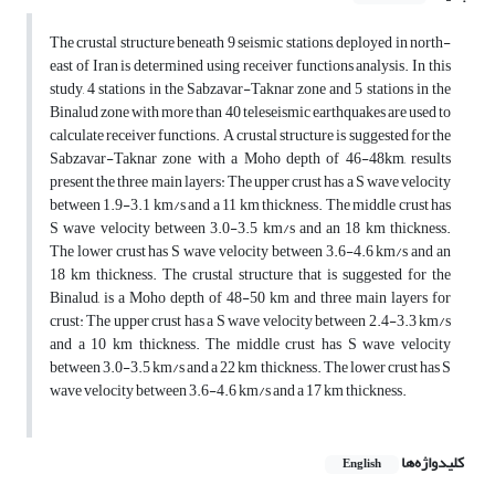
The crustal structure beneath 9 seismic stations, deployed in north-
east of Iran is determined using receiver functions analysis. In this
study, 4 stations in the Sabzavar-Taknar zone and 5 stations in the
Binalud zone with more than 40 teleseismic earthquakes are used to
calculate receiver functions. A crustal structure is suggested for the
Sabzavar-Taknar zone with a Moho depth of 46-48km, results
present the three main layers: The upper crust has a S wave velocity
between 1.9-3.1 km/s and a 11 km thickness. The middle crust has
S wave velocity between 3.0-3.5 km/s and an 18 km thickness.
The lower crust has S wave velocity between 3.6-4.6 km/s and an
18 km thickness. The crustal structure that is suggested for the
Binalud, is a Moho depth of 48-50 km and three main layers for
crust: The upper crust has a S wave velocity between 2.4-3.3 km/s
and a 10 km thickness. The middle crust has S wave velocity
between 3.0-3.5 km/s and a 22 km thickness. The lower crust has S
wave velocity between 3.6-4.6 km/s and a 17 km thickness.
کلیدواژه‌ها
English