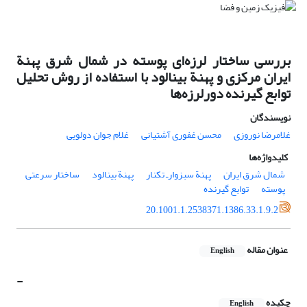
بررسی ساختار لرزه‌ای پوسته در شمال شرق پهنة
ایران مرکزی و پهنة بینالود با استفاده از روش تحلیل
توابع گیرنده دورلرزه‌ها
نویسندگان
غلامرضا نوروزی
محسن غفوری آشتیانی
غلام جوان دولویی
کلیدواژه‌ها
شمال شرق ایران
پهنة سبزوارـ تکنار
پهنة بینالود
ساختار سرعتی
پوسته
توابع گیرنده
20.1001.1.2538371.1386.33.1.9.2
عنوان مقاله
English
-
چکیده
English