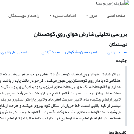
صفحه اصلی
مرور
اطلاعات نشریه
راهنمای نویسندگان
بررسی تحلیلی شارش هوای روی کوهستان
نویسندگان
محمد مرادی
امیرحسین مشکواتی
مجید آزادی
عباسعلی علی‌اکبری‌
چکیده
در اثر شارش هوا از روی تپه‌ها و کوه‌ها، گردش‌هایی در جو ظاهر می‌شود که اندا
هنگامی که باد از روی کوهستان پهن عبور می‌کند، اگر جو درحالت پایدار باشد
مداری و قائم معادله تکانه و نیز معادله‌های انرژی ترمودینامیکی و پیوستگی 
معادله هلمهولتز برحسب سرعت قائم یا تابع جریان به‌دست می‌آید. سپس با به‌
تغییر ارتفاع بیشینه قله، تغییر سرعت افقی باد و تغییر پارامتر اسکورر در یک 
بیشتر از لایة بالایی است، خط جریان از شکل کوه پیروی می‌کند و هرچه ارتفاع 
می‌شوند. به‌علاوه هسته‌های بیشینه و کمینة سرعت قائم، به ترتیب در بخش رو به
هسته‌ها در اطراف ارتفاع سه کیلومتری قرار دارند و دامنه آنها نیز تا ارتفاع ده ک
کلیدواژه‌ها