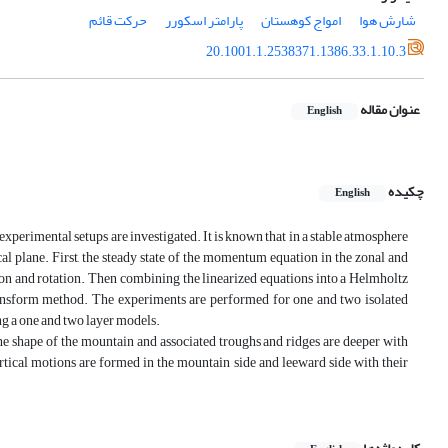
شارش هوا
امواج کوهستان
پارامتر اسکورر
حرکت قائم
20.1001.1.2538371.1386.33.1.10.3
عنوان مقاله
English
چکیده
English
experimental setups are investigated. It is known that in a stable atmosphere
al plane. First, the steady state of the momentum equation in the zonal and
tion and rotation. Then combining the linearized equations into a Helmholtz
 transform method. The experiments are performed for one and two isolated
ng a one and two layer models.
 the shape of the mountain and associated troughs and ridges are deeper with
tical motions are formed in the mountain side and leeward side with their
.