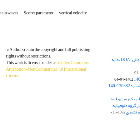
tain waves
Scorer parameter
vertical velocity
© Authors retain the copyright and full publishing
rights without restrictions.
مجله فیزیک زمین و فضا در پایگاه بین المللی DOAJ نمایه
This work is licensed under a
Creative Commons
Attribution-NonCommercial 4.0 International
License
.
1402-04-04
بخشنامه معاونت پژوهشی دانشگاه به شماره 140/130382
ه از نشریه فیزیک زمین و فضا
ر گروه علوم پایه
1392-11-
دسترسی به مقالات آزاد و رایگان است.