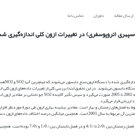
ارسال مقاله
داوران
تماس با ما
یرات ازون کلی جو و نقش آلاینده SO2 گشت‌سپهری (تروپوسفری) در تغییرات ازون کلی اندازه‌گ
برخی آلاینده‌ها از طریق جذب
دستگاه دابسون می‌شوند. در این تحقیق ابتدا بررسی کلی از تغییرات داده‌های ازون کلی ا
با دستگاه دابسون ایستگاه مؤسسة ژئوفیزیک دانشگاه تهران طی دورة 4 ساله 2002 تا 2005 صورت می‌گیرد و سپس تأث
وط به فصل‌های زمستان و بهار است. مقادیر بیشینه بهاری ازون طی دورة موردنظر افزا
است. بیشترین مقادیر میانگین فصلی بهار و پاییز ازون مربوط به سال 2005 و کمترین آن مربوط به سال 2003 است. همچنین میانگین درصد اخت
نتایج تحقیق در مورد خطای آلاینده SO2 نشان می‌دهد که اغلب محدودة خطا در فصل زمستان بین %2/0 