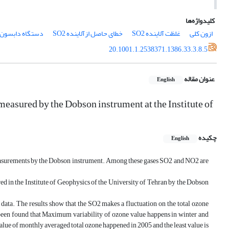
کلیدواژه‌ها
ازون کلی
غلظت آلاینده SO2
خطای حاصل ازآلاینده SO2
دستگاه دابسون
20.1001.1.2538371.1386.33.3.8.5
عنوان مقاله
English
 measured by the Dobson instrument at the Institute of
چکیده
English
 measurements by the Dobson instrument. Among these gases SO2 and NO2 are
red in the Institute of Geophysics of the University of Tehran by the Dobson
data. The results show that the SO2 makes a fluctuation on the total ozone
 been found that Maximum variability of ozone value happens in winter and
lue of monthly averaged total ozone happened in 2005 and the least value is