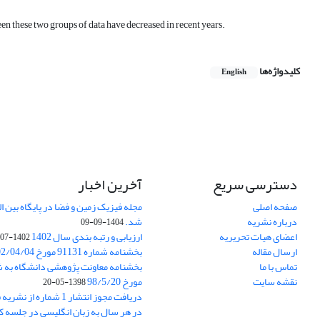
en these two groups of data have decreased in recent years.
کلیدواژه‌ها
English
دسترسی سریع
آخرین اخبار
صفحه اصلی
درباره نشریه
شد.
1404-09-09
اعضای هیات تحریریه
ارزیابی و رتبه بندی سال 1402
1402-07-01
ارسال مقاله
بخشنامه شماره 91131 مورخ 1402/04/04
تماس با ما
نقشه سایت
مورخ 98/5/20
1398-05-20
دریافت مجوز انتشار 1 شمار
در هر سال به زبان انگلیسی در جلسه کا