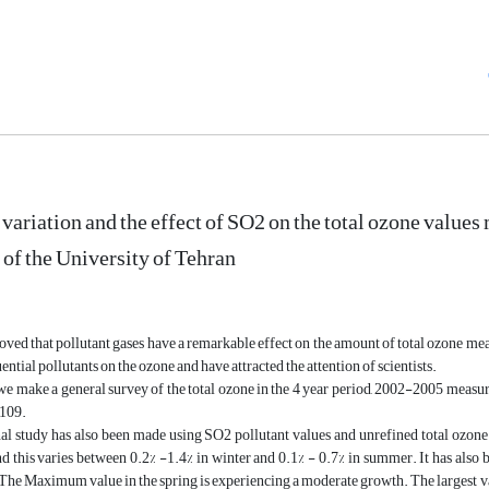
variation and the effect of SO2 on the total ozone values
of the University of Tehran
roved that pollutant gases have a remarkable effect on the amount of total ozone
ential pollutants on the ozone and have attracted the attention of scientists.
 we make a general survey of the total ozone in the 4 year period, 2002-2005 measu
109.
al study has also been made using SO2 pollutant values and unrefined total ozone 
 this varies between 0.2% -1.4% in winter and 0.1% - 0.7% in summer. It has also
 The Maximum value in the spring is experiencing a moderate growth. The largest va