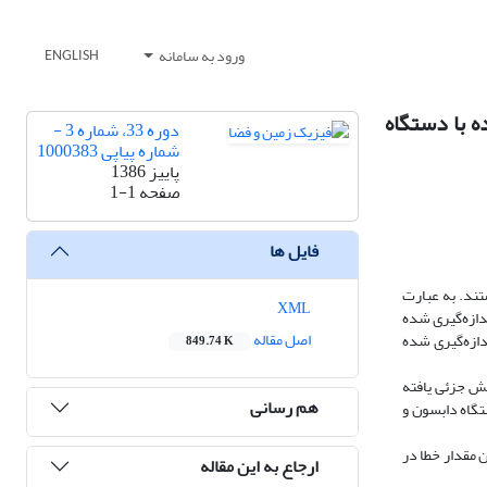
ورود به سامانه
ENGLISH
یری شده با دستگاه
دوره 33، شماره 3 -
شماره پیاپی 1000383
پاییز 1386
صفحه
1-1
فایل ها
 تابش خورشیدی باعث ایجاد تغییراتی در ازون اندازه‌گیری شده با دستگاه ازون‌سنج دابسون می‌شوند که مهم‌ترین آنها SO2 و NO2هستند. به عبارت
XML
ندازه‌گیری شده
اصل مقاله
یر آلاینده SO2 جو تحتانی بر مقادیر ازون اندازه‌گیری شده
849.74 K
یش جزئی یافته
هم رسانی
لاف داده‌های ازون دستگاه دابسون و
تا %4/1 و در فصل تابستان بین % 1/0 و %7/0 بوده است. همچنین مقدار خطا در
ارجاع به این مقاله