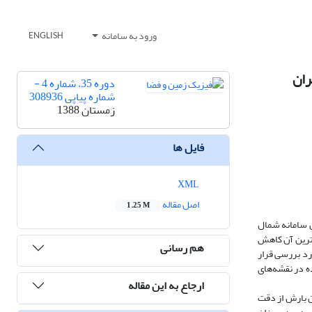
ورود به سامانه
ENGLISH
دوره 35، شماره 4 -
شماره پیاپی 308936
زمستان 1388
فایل ها
XML
اصل مقاله
1.25 M
ت. این سامانه شمال
ه مهم‌ترین آن کاهش
هم رسانی
یک افقی مدل MM5 با شبیه‌سازی این سامانه مورد بررسی قرار
 MM5 در تفکیک افقی km60 ، km 20 و km15 با مقادیر تحلیل شده در نقشه‌های
ارجاع به این مقاله
زی ویژ‌گی‌های میان‌مقیاس نظیر بارش و سامانه‌های همدیدی است و با کاهش فاصله‌شبکه‌ای به km 20-15، میدان بارش از دقت