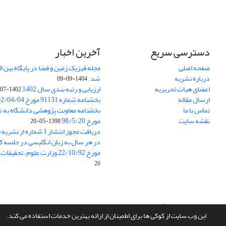
دسترسی سریع
آخرین اخبار
صفحه اصلی
درباره نشریه
شد.
1404-09-09
اعضای هیات تحریریه
ارزیابی و رتبه بندی سال 1402
1402-07-01
ارسال مقاله
بخشنامه شماره 91131 مورخ 1402/04/04
تماس با ما
نقشه سایت
مورخ 98/5/20
1398-05-20
دریافت مجوز انتشار 1 شمار
در هر سال به زبان انگلیسی در جلسه کا
مورخ 22/10/92 وزارت علوم، تحقیقات و فناوری
20
سامانه مدیریت نشریات علمی.
طراحی و پیاده سازی از
سیناوب
این وب سایت از کوکی ها برای اطمینان از ارائه بهترین خدمات استفاده می کند.