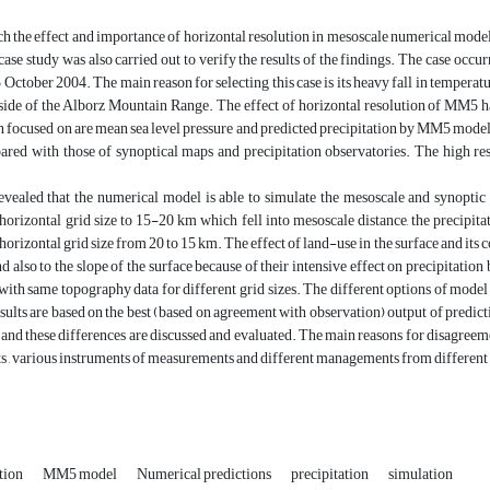
rch the effect and importance of horizontal resolution in mesoscale numerical mo
case study was also carried out to verify the results of the findings. The case occur
October 2004. The main reason for selecting this case is its heavy fall in temperatu
 side of the Alborz Mountain Range. The effect of horizontal resolution of MM5 h
n focused on are mean sea level pressure and predicted precipitation by MM5 model
ared with those of synoptical maps and precipitation observatories. The high res
evealed that the numerical model is able to simulate the mesoscale and synoptic s
horizontal grid size to 15-20 km which fell into mesoscale distance, the precipita
horizontal grid size from 20 to 15 km. The effect of land-use in the surface and its c
nd also to the slope of the surface because of their intensive effect on precipitation
with same topography data for different grid sizes. The different options of mode
esults are based on the best (based on agreement with observation) output of predic
 and these differences are discussed and evaluated. The main reasons for disagreem
 , various instruments of measurements and different managements from different 
ution
MM5 model
Numerical predictions
precipitation
simulation