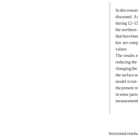
In this resea
discussed. A 
during 12-15 
the northern
that have bee
km, are comp
values.
The results r
reducing the 
changing the 
the surface a
model is run 
the present r
in some parts
measurements
horizontal resol