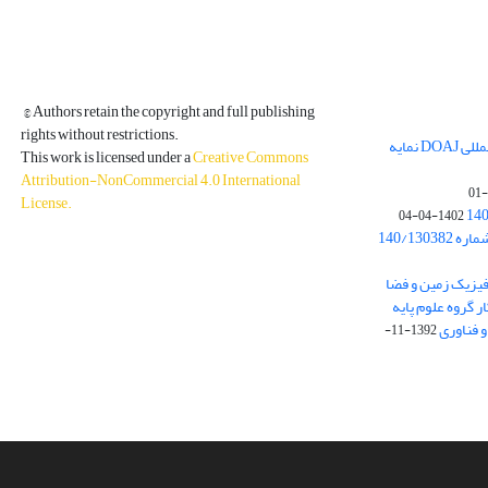
© Authors retain the copyright and full publishing
rights without restrictions.
مجله فیزیک زمین و فضا در پایگاه بین المللی DOAJ نمایه
This work is licensed under a
Creative Commons
Attribution-NonCommercial 4.0 International
License
.
1402-04-04
بخشنامه معاونت پژوهشی دانشگاه به شماره 140/130382
ه از نشریه فیزیک زمین و فضا
ر گروه علوم پایه
1392-11-
دسترسی به مقالات آزاد و رایگان است.