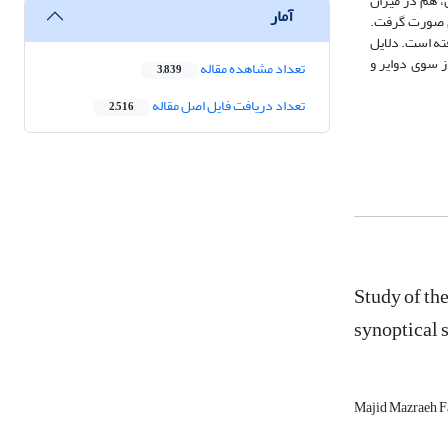
ری‌های سطح زمین، هم در میزان
آمار
ری صورت گرفت.
ته است. دلایل
ز سوی دوایر و
تعداد مشاهده مقاله
3,839
تعداد دریافت فایل اصل مقاله
2,516
Study of th
synoptical 
Majid Mazraeh F