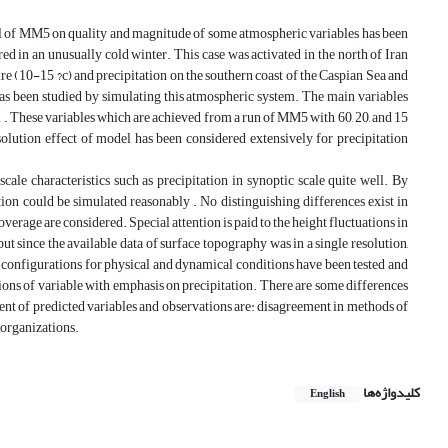
del of MM5 on quality and magnitude of some atmospheric variables has been
red in an unusually cold winter. This case was activated in the north of Iran
re (10-15 ?c) and precipitation on the southern coast of the Caspian Sea and
as been studied by simulating this atmospheric system. The main variables
 . These variables which are achieved from a run of MM5 with 60, 20, and 15
olution effect of model has been considered extensively for precipitation
cale characteristics such as precipitation in synoptic scale quite well. By
tion could be simulated reasonably . No distinguishing differences exist in
overage are considered. Special attention is paid to the height fluctuations in
 but since the available data of surface topography was in a single resolution,
l configurations for physical and dynamical conditions have been tested and
tions of variable with emphasis on precipitation. There are some differences
ent of predicted variables and observations are: disagreement in methods of
organizations.
کلیدواژه‌ها
English