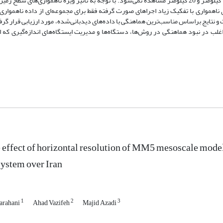
کیفی قابل قبولی برخوردار می‌شود و تغییر قابل ملاحظه‌ای بین تفکیک افقی 15 کیلومتر و 20 کیلومتر مشاهده نمی‌شود. با توجه به تاثیر ویژه ناهموا
ای ناهمواری با تفکیک زیاد اجراهای صورت گرفته فقط برای مجموعه‌ای از داده ناهموا
و نتایج براساس مناسب‌ترین هماهنگی با داده‌های دیدبانی‌شده، مورد ارزیابی قرار گرف
 در نبود هماهنگی در روش‌ها، دستگاه‌ها و مدیریت ایستگاه‌های اندازه‌گیری که ا
e effect of horizontal resolution of MM5 mesoscale model
system over Iran
1
2
3
arahani
Ahad Vazifeh
Majid Azadi