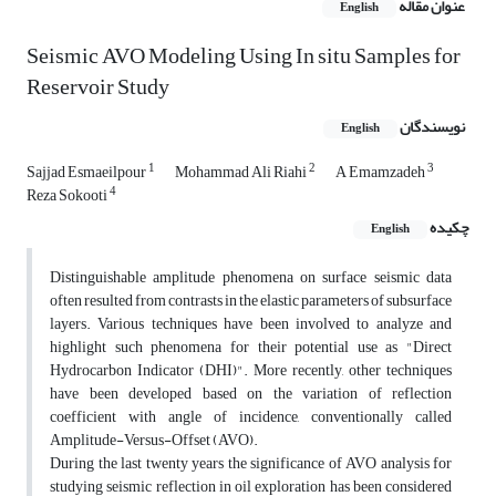
عنوان مقاله
English
Seismic AVO Modeling Using In situ Samples for
Reservoir Study
نویسندگان
English
1
2
3
Sajjad Esmaeilpour
Mohammad Ali Riahi
A Emamzadeh
4
Reza Sokooti
چکیده
English
Distinguishable amplitude phenomena on surface seismic data
often resulted from contrasts in the elastic parameters of subsurface
layers. Various techniques have been involved to analyze and
highlight such phenomena for their potential use as "Direct
Hydrocarbon Indicator (DHI)". More recently, other techniques
have been developed based on the variation of reflection
coefficient with angle of incidence, conventionally called
Amplitude-Versus-Offset (AVO).
During the last twenty years the significance of AVO analysis for
studying seismic reflection in oil exploration has been considered