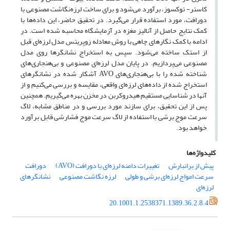
کاستر- توکسوز، برآورد می‌شود و برای ساخت لرزه‌نگاشت مصنوعی با
دورافت، مورد استفاده قرار می‌گیرد. در تحقیق حاضر، این داده‌ها با
کمک نتایج حاصل از آنالیز مغزه در آزمایشگاه محاسبه شده است. در
ادامه با کمک نگارهای چاهی با روش معادله زوپریتس مدل لرزه‌ای قبل
از استک ساخته می‌شود. سپس به استخراج نشانگرها روی مدل
مصنوعی می‌پردازیم. در پایان مدل لرزه‌ای مصنوعی و بی‌هنجاری‌های
شناخته شده را با بی‌هنجاری‌های AVO آشکار شده در نشانگرهای
استخراج شده از داده‌های لرزه‌ای واقعی، مقایسه و بررسی می‌کنیم و از
آنها در شناسایی مستقیم هیدروکربن در مخزن بهره می‌گیریم. همچنین
پس از این تحقیق، برای سازند مورد بررسی و در مناطق مشابه، لاگ
سرعت موج برشی با استفاده از لاگ سرعت موج فشارشی قابل برآورد
خواهد بود.
کلیدواژه‌ها
پیش از برانبارش
تغییرات دامنه لرزه‌ای با دورافت (AVO)
دورافت
سرعت امواج لرزه‌ای برشی و طولی
لرزه نگاشت مصنوعی
نشانگرهای
لرزه‌ای
20.1001.1.2538371.1389.36.2.8.4