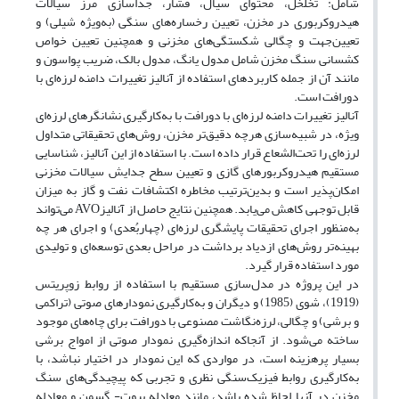
شامل: تخلخل، محتوای سیال، فشار، جداسازی مرز سیالات
هیدروکربوری در مخزن، تعیین رخساره‌های سنگی (به‌ویژه شیلی) و
تعیین‌جهت و چگالی شکستگی‌های مخزنی و همچنین تعیین خواص
کشسانی سنگ مخزن شامل مدول یانگ، مدول بالک، ضریب پواسون و
مانند آن از جمله کاربردهای استفاده از آنالیز تغییرات دامنه لرزه‌ای با
دورافت است.
آنالیز تغییرات دامنه لرزه‌ای با دورافت با به‌کارگیری نشانگرهای لرزه‌ای
ویژه، در شبیه‌سازی هرچه دقیق‌تر مخزن، روش‌های تحقیقاتی متداول
لرزه‌ای را تحت‌الشعاع قرار داده است. با استفاده از این آنالیز، شناسایی
مستقیم هیدروکربورهای گازی و تعیین سطح جدایش سیالات مخزنی
امکان‌پذیر است و بدین‌ترتیب مخاطره اکتشافات نفت و گاز به میزان
قابل توجهی کاهش می‌یابد. همچنین نتایج حاصل از آنالیزAVO می‌تواند
به‌منظور اجرای تحقیقات پایشگری لرزه‌ای (چهاربُعدی) و اجرای هر چه
بهینه‌تر روش‌های ازدیاد برداشت در مراحل بعدی توسعه‌ای و تولیدی
مورد استفاده قرار گیرد.
در این پروژه در مدل‌سازی مستقیم با استفاده از روابط زوپریتس
(1919)، شوی (1985) و دیگران و به‌کارگیری نمودارهای صوتی (تراکمی
و برشی) و چگالی، لرزه‌نگاشت مصنوعی با دورافت برای چاه‌های موجود
ساخته می‌شود. از آنجاکه اندازه‌گیری نمودار صوتی از امواج برشی
بسیار پرهزینه است، در مواردی که این نمودار در اختیار نباشد، با
به‌کارگیری روابط فیزیک‌سنگی نظری و تجربی که پیچیدگی‌های سنگ
مخزن در آنها لحاظ شده باشد، مانند معادله بیوت- گسمن و معادله