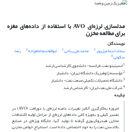
مدلسازی لرزه‌ای AVO با استفاده از داده‌های مغزه
برای مطالعه مخزن
نویسندگان
3
2
1
سجاد اسماعیل‌پور
محمدعلی ریاحی
ابوالقاسم امام‌زاده
رضا
4
سکوتی
1
انسیتیتو نفت، فرانسه- دانشجوی کارشناسی ارشد
2
مؤسسه ژئوفیزیک دانشگاه تهران- دانشیار
3
دانشگاه تحصیلات تکمیلی صنعت نفت- دانشیار
4
شرکت ملی نفت ایران- کارشناس ارشد
چکیده
امروزه به‌کارگیری آنالیز تغییرات دامنه لرزه‌ای با دورافت (AVO) در
تفسیر کیفی و به‌ویژه کمّی داده‌های لرزه‌ای از مراحل اولیه اکتشافات
مخازن هیدروکربوری گرفته تا تولید آنها، جایگاه ویژه‌ای در صنایع
بالادستی نفت را به خود اختصاص داده است. استخراج خواص مخزنی