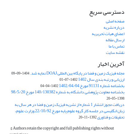
دسترسی سریع
صفحه اصلی
درباره نشریه
اعضای هیات تحریریه
ارسال مقاله
تماس با ما
نقشه سایت
آخرین اخبار
مجله فیزیک زمین و فضا در پایگاه بین المللی DOAJ نمایه شد.
1404-09-09
ارزیابی و رتبه بندی سال 1402
1402-07-01
بخشنامه شماره 91131 مورخ 1402/04/04
1402-04-04
بخشنامه معاونت پژوهشی دانشگاه به شماره 140/130382 مورخ 98/5/20
1398-05-20
دریافت مجوز انتشار 1 شماره از نشریه فیزیک زمین و فضا در هر سال به
زبان انگلیسی در جلسه کار گروه علوم پایه مورخ 22/10/92 وزارت علوم،
تحقیقات و فناوری
1392-11-20
© Authors retain the copyright and full publishing rights without