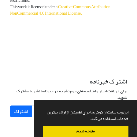
restrictions.
This work is licensed under a
Creative Commons Attribution-
NonCommercial 4.0 International License
.
دسترسی به مقالات آزاد و رایگان است.
اشتراک خبرنامه
برای دریافت اخبار و اطلاعیه های مهم نشریه در خبرنامه نشریه مشترک
شوید.
اشتراک
این وب سایت از کوکی ها برای اطمینان از ارائه بهترین
خدمات استفاده می کند.
متوجه شدم
سامانه مدیریت نشریات علمی.
طراحی و پیاده سازی از
سیناوب