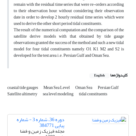
remain with the residual time series that were re-orders according
to their observation hour, without considering their observation
date in order to develop 2 hourly residual time series, which were
used to derive the other short period tidal constituents.
The result of the numerical computation and the comparison of the
satellite derive models with that obtained by tide gauge
observations granted the success of the method and such a new tidal
model for four tidal constituents namely, O1, K1, M2 and S2 is
developed for the test area, i.e. Persian Gulf and Oman Sea.
کلیدواژه‌ها
English
coastal tide gauges
Mean Sea Level
Oman Sea
Persian Gulf
Satellite altimetry
sea level modeling
tidal constituents
دوره 36، شماره 3 - شماره
پیاپی 384771
مجله فیزیک زمین و فضا