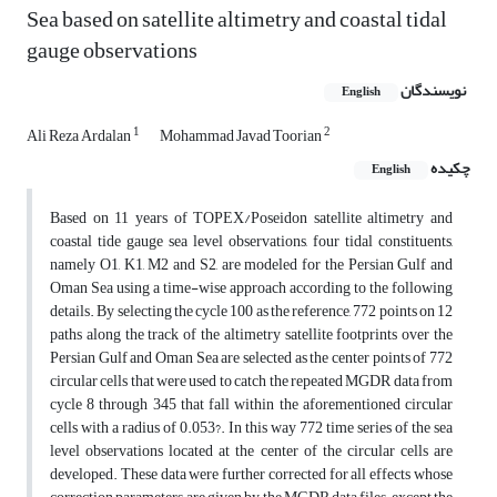
Sea based on satellite altimetry and coastal tidal
gauge observations
نویسندگان
English
1
2
Ali Reza Ardalan
Mohammad Javad Toorian
چکیده
English
Based on 11 years of TOPEX/Poseidon satellite altimetry and
coastal tide gauge sea level observations, four tidal constituents,
namely O1, K1, M2 and S2, are modeled for the Persian Gulf and
Oman Sea using a time-wise approach according to the following
details. By selecting the cycle 100 as the reference, 772 points on 12
paths along the track of the altimetry satellite footprints over the
Persian Gulf and Oman Sea are selected as the center points of 772
circular cells that were used to catch the repeated MGDR data from
cycle 8 through 345 that fall within the aforementioned circular
cells with a radius of 0.053?. In this way 772 time series of the sea
level observations located at the center of the circular cells are
developed. These data were further corrected for all effects whose