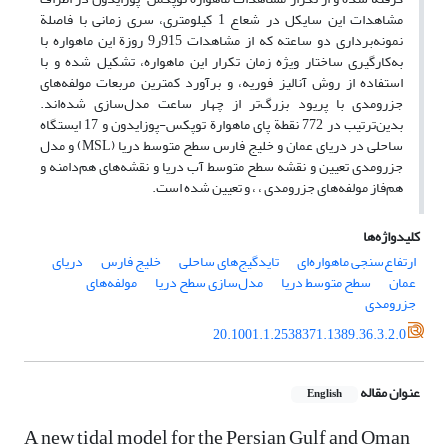
مشاهدات این سایکل در شعاع 1 کیلومتری، سری زمانی با فاصلة
نمونه‌برداری دو ساعته که از مشاهدات 915ر9 روزة این ماهواره با
به‌کارگیری ساختار ویژه زمان تکرار این ماهواره، تشکیل شده و با
استفاده از روش آنالیز فوریه، و برآورد کمترین مربعات مولفه‌های
جزرومدی با پریود بزرگ‌تر از چهار ساعت مدل‌سازی شده‌اند.
بدین‌ترتیب در 772 نقطة پای ماهوارة توپکس-پوزایدون و 17 ایستگاه
ساحلی در دریای عمان و خلیج فارس سطح متوسط دریا (MSL) و مدل
جزرومدی تعیین و نقشه سطح متوسط آب دریا و نقشه‌های هم‌دامنه و
هم‌فاز مولفه‌های جزرومدی ، ، و تعیین شده است.
کلیدواژه‌ها
ارتفاع‌سنجی ماهواره‌ای
تایدگیج‌های ساحلی
خلیج فارس
دریای
عمان
سطح متوسط دریا
مدل‌سازی سطح دریا
مولفه‌های
جزرومدی
20.1001.1.2538371.1389.36.3.2.0
عنوان مقاله
English
A new tidal model for the Persian Gulf and Oman