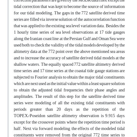
correction parameters are given by the MGDR data files; except the
tidal correction that was kept to become the source of information
for our tidal modeling. The gaps in the 772 satellite derived time
series are filled via inverse solution of the autocorrelation function
that was applied to the existing sea level variation data. Besides, the
1 hourly time series of sea level observations at 17 tide gauges
along the Iranian coast line at the Persian Gulf and Oman Sea were
used both to check the validity of the tidal models developed by the
altimetry data at the 772 point over the above mentioned sea areas
and to increase the accuracy of satellite derived tidal models at the
shallow waters. The equally spaced 772 satellite altimetry derived
time series and 17 time series at the coastal tide gauge stations are
subjected to Fourier analysis to obtain the major tidal constituents,
which are next used as the initial value within a least square solution
to obtain the adjusted tidal frequencies, their phase angles and
amplitudes. The result of this step for the satellite derived time
series were modeling of all the existing tidal constituents with
periods greater than 20 days, as the repetition of the
TOPEX/Poseidon satellite altimetry observation is 9.915 days,
except for the crossover points where the repetition time period is
half. Next, via forward modeling, the effects of the modeled tidal
constituents were removed from the original 772 time series to