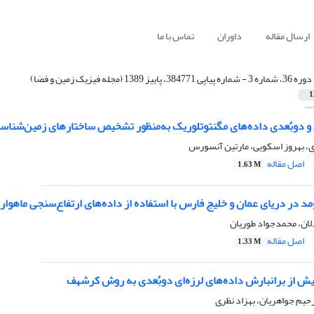
ارسال مقاله
داوران
تماس با ما
دوره 36، شماره 3 - شماره پیاپی 384771، پاییز 1389 (مجله فیزیک زمین و فضا)
1
 و دوبُعدی داده‌های مگنتوتلوریک به‌منظور تشخیص ساختارهای زمین‌شنا
 بهروز اسکویی، مارتین آنسورس
اصل مقاله
1.63 M
 در دریای عمان و خلیج فارس با استفاده از داده‌های ارتفاع‌سنجی ماهواره
لان، محمدجواد طوریان
اصل مقاله
1.33 M
یش از برانبارش داده‌های لرزه‌ای دوبُعدی به روش کرشهف
رحیم جواهریان، بهزاد نظری