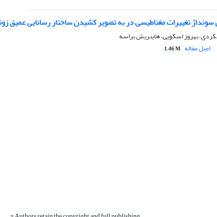
 سونداژ تغییرات مغناطیسی در به تصویر کشیدن ساختار رسانایی عمیق زون
کردی، بهروز اسکویی، هاینریش براسه
اصل مقاله
1.46 M
© Authors retain the copyright and full publishing