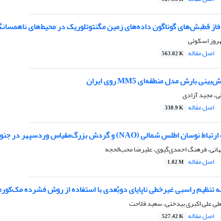
ز قطبش‌های گوناگون داده‌های زمین مگنتوتلوریک در محیط‌های ناهمسانگ
هروز اسکوئی
اصل مقاله
563.02 K
نی بارش مدل منطقه‌ای MM5 روی ایران
ی، مجید آزادی
اصل مقاله
338.9 K
 شمالی (NAO) و گردش بزرگ‌مقیاس وردسپهر در جنوب غرب آسیا
نی، فرهنگ احمدی‌گیوی، علیرضا محب‌الحجه
اصل مقاله
1.02 M
تنظیم راسبی غیرخطی ناپایای دوبُعدی با استفاده از روش فشرده مک‌کورم
لی علی اکبری بیدختی، سعید فلاحت
اصل مقاله
527.42 K