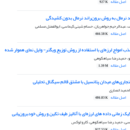
اصل مقاله
927 K
د نرمال به روش برون‌راند نرمال بدون کشیدگی
، عبدالرحیم جواهریان، حسام شینی کیماسی، ابوالفضل مسلمی
اصل مقاله
466.58 K
 امواج لرزه‌ای با استفاده از روش توزیع ویگنر- وایل نمای هموار ‌شده
و، حمیدرضا سیاهکوهی
اصل مقاله
1.39 M
نجاری‌های میدان پتانسیل با مشتق قائم سیگنال تحلیلی
لحمید انصاری
اصل مقاله
486.83 K
ک زمانی داده های لرزه‌ای با آنالیز طیف تکین و روش خودبرون‌یابی
سی، حمید رضا سیاهکوهی، کارو لوکس
اصل مقاله
927.53 K