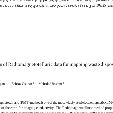
ر منطقه نشان می‌دهد که آب آلوده شامل یون‌های آهن و کلرید است که وجود این یون‌ه
رسانایی شده است. مدل RMT در طول نیم‌رخ بیانگر رسانایی زیاد یک لایه در عمق 25 تا30 متری بوده که با توجه به نتایج حاصل از داده‌های چاه در منطقه 
n of Radiomagnetotelluric data for mapping waste dispos
1
2
3
egan
Behroz Oskooi
Mehrdad Bastani
gnetotelluric (RMT) method is one of the most widely used electromagnetic (EM) m
ce of the earth for imaging conductivity. The Radiomagnetotelluric method prop