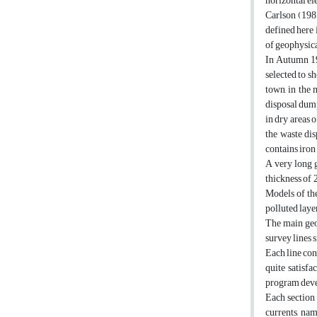
horizontal e
Carlson (1987
defined here 
of geophysica
In Autumn 19
selected to s
town, in the 
disposal dump
in dry areas 
the waste dis
contains iron
A very long 
thickness of 
Models of the
polluted laye
The main geo
survey lines 
Each line con
quite satisf
program devel
Each section 
currents, nam