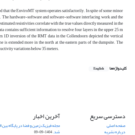
led that the EnviroMT system operates satisfactorily. In spite of some minor
ble. The hardware-software and software-software interfacing work and the
timated resistivities correlate with the true values directly measured in the
ata contains sufficient information to resolve four layers in the upper 25 m
rom 1D inversion of the RMT data in the Collendoorn depicted the vertical
me is extended more in the north at the eastern parts of the dumpsite. The
ductivity variations below 35 meters.
کلیدواژه‌ها
English
دسترسی سریع
آخرین اخبار
صفحه اصلی
درباره نشریه
شد.
1404-09-09