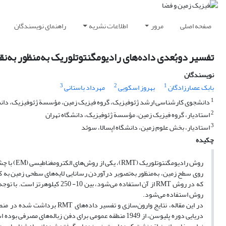
صفحه اصلی
مرور
اطلاعات نشریه
راهنمای نویسندگان
تفسیر دوبُعدی داده‌های رادیومگنتوتلوریک به‌منظور به‌ن
نویسندگان
3
2
1
بابک عصارزادگان
بهروز اسکویی
مهرداد باستانی
1
دانشجوی کارشناسی ارشد ژئوفیزیک، گروه فیزیک زمین، مؤسسة ژئوفیزیک، دانشگ
2
استادیار، گروه فیزیک زمین، مؤسسة ژئوفیزیک، دانشگاه تهران
3
استادیار، بخش علوم زمین، دانشگاه اپسالا، سوئد
چکیده
روش رادیوم
روی سطح زمین، به‌منظور به‌تصویر درآوردن رسانایی لایه‌های سطحی زمین به
که در روش RMT از آن استفاده می
روش استفاده می‌شود.
در این مقاله، نتایج وارون‌سا
دریایی دوره پلیوسن، از 1949 منطقه‌ عمومی برای دفن زب