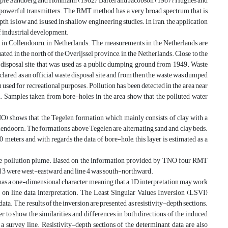
ample Sandberg and Hohmann (1982), Bartel and Jacobson (1987), Hughes and
y powerful transmitters. The RMT method has a very broad spectrum that is
h is low and is used in shallow engineering studies. In Iran, the application
f industrial development.
e in Collendoorn, in Netherlands. The measurements in the Netherlands are
ed in the north of the Overijssel province, in the Netherlands. Close to the
te disposal site that was used as a public dumping ground from 1949. Waste
clared as an official waste disposal site and from then the waste was dumped
n used for recreational purposes. Pollution has been detected in the area near
te. Samples taken from bore-holes in the area show that the polluted water
NO) shows that the Tegelen formation which mainly consists of clay with a
ollendoorn. The formations above Tegelen are alternating sand and clay beds.
 meters and with regards the data of bore-hole, this layer is estimated as a
f the pollution plume. Based on the information provided by TNO four RMT
 and 3 were west-eastward and line 4 was south-northward.
has a one-dimensional character, meaning that a 1D interpretation may work
 on line data interpretation. The Least Singular Values Inversion (LSVI)
a. The results of the inversion are presented as resistivity-depth sections.
r to show the similarities and differences in both directions of the induced
a survey line. Resistivity-depth sections of the determinant data are also