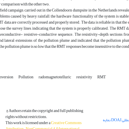
or comparison with the other two.
t field campaign, carried out in the Collendoorn dumpsite in the Netherlands revea
blems caused by heavy rainfall, the hardware functionality of the system is sta
data are correctly processed and properly stored. The data is reliable in that the es
ose the survey lines, indicating that the system is properly calibrated. The RMT d
tiveconductive- resistive-conductive sequence. The resistivity-depth sections f
d lateral extensions of the pollution plume and indicated that the pollution plu
f the pollution plume is so low that the RMT responses become insensitive to the con
nversion
Pollution
radomagnetotelluric
resistivity
RMT
© Authors retain the copyright and full publishing
rights without restrictions.
مجله فیزیک زمین و فضا در پایگاه بین المللی DOAJ نمایه
This work is licensed under a
Creative Commons
Attribution-NonCommercial 4.0 International