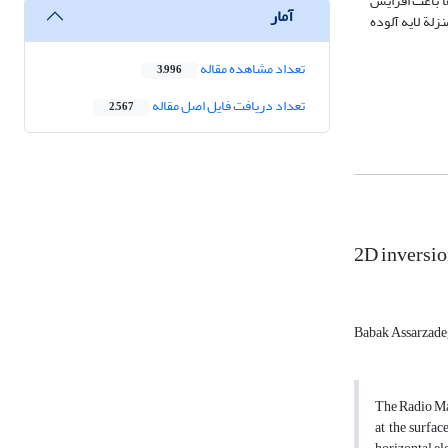
ا باعث افزایش
آمار
این لایه به‌منزلة لایه آلوده
تعداد مشاهده مقاله
3,996
تعداد دریافت فایل اصل مقاله
2,567
2D inversio
Babak Assarzad
The Radio Ma
at the surfa