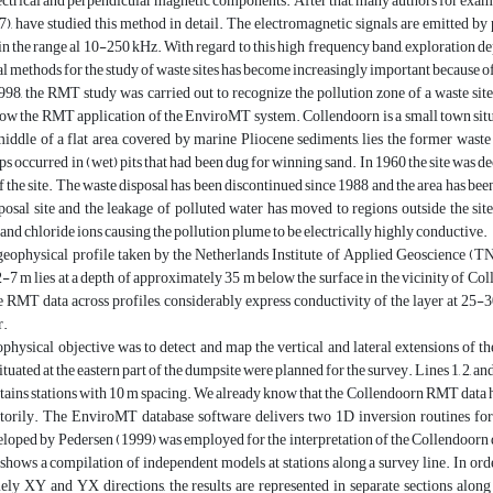
lectrical and perpendicular magnetic components. After that, many authors for ex
), have studied this method in detail. The electromagnetic signals are emitted b
in the range al 10-250 kHz. With regard to this high frequency band, exploration dept
l methods for the study of waste sites has become increasingly important because o
98, the RMT study was carried out to recognize the pollution zone of a waste sit
how the RMT application of the EnviroMT system. Collendoorn is a small town situat
middle of a flat area, covered by marine Pliocene sediments, lies the former was
s occurred in (wet) pits that had been dug for winning sand. In 1960 the site was de
of the site. The waste disposal has been discontinued since 1988 and the area has bee
posal site and the leakage of polluted water has moved to regions outside the si
 and chloride ions causing the pollution plume to be electrically highly conductive.
geophysical profile taken by the Netherlands Institute of Applied Geoscience (T
2-7 m lies at a depth of approximately 35 m below the surface in the vicinity of C
 RMT data across profiles, considerably express conductivity of the layer at 25-30
r.
physical objective was to detect and map the vertical and lateral extensions o
situated at the eastern part of the dumpsite were planned for the survey. Lines 1, 2,
tains stations with 10 m spacing. We already know that the Collendoorn RMT data 
actorily. The EnviroMT database software delivers two 1D inversion routines for
oped by Pedersen (1999) was employed for the interpretation of the Collendoorn dat
shows a compilation of independent models at stations along a survey line. In orde
ely XY and YX directions, the results are represented in separate sections along 