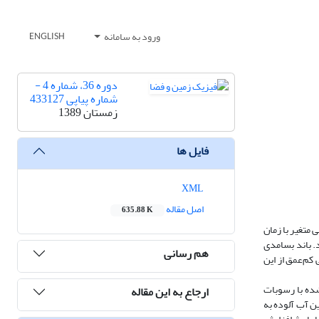
ورود به سامانه
ENGLISH
دوره 36، شماره 4 -
شماره پیاپی 433127
زمستان 1389
فایل ها
XML
اصل مقاله
635.88 K
مغناطیسی متغیر با زمان
. باند بسامدی
هم رسانی
هندسی کم‌عمق از این
شیده شده با رسوبات
ارجاع به این مقاله
نین آب آلوده به