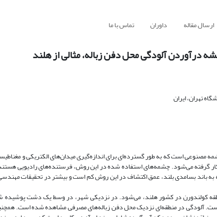
ارسال مقاله
داوران
تماس با ما
قشه درآوردن آلودگی محل دفن زباله، مثالی از هلند
اه تهران، ایران
گنتوتلوریک (RMT)، یکی از روش‌های الکترومغناطیسی (EM) با چشمه مصنوعی است که به طور گسترده‌ای برای اندازه‌گیری میدان‌های الکتریکی و 
 کار گرفته می‌شود. چشمه‌های استفاده شده در این روش، فرستنده‌های رادیویی هستند
‌شود، بین 10- 250 کیلوهرتز است. با توجه به باند بسامدی بلند، عمق اکتشاف در این روش کم است و بیشتر در تحقیقات م
زی و تفسیر داده‌های RMT برداشت شده در منطقه کولندورن در کشور هلند، می‌شود. در نزدیکی شهر، در وسط یک دشت پو
اله‌های مصرفی بوده است. آلودگی در منطقه‌ای نزدیک محل دفن زباله‌های مصرفی مشاهده شده است. همچ