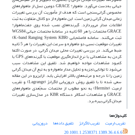
جهانی به‌دست می‌آورد. ماهوار? GRACE دومین نسل از ماهواره‌های
مخصوص گرانی‌سنجی است که هدف از مأموریت آن بررسی تغییرات
زمانی میدان گرانی زمین است. این ماهواره از دو کانال متفاوت به ثبت
اطلاعات مدار می‌پردازد. گیرنده‌های نصب شده روی جفت‌ماهوار?
GRACE مختصات را هر 60 ثانیه در سامانة مختصات جهانی WGS84
ثبت می‌کنند. سامانه فاصله‌یابی (K-band Ranging System, KBR)
تغییرات موقعیت نسبی دو ماهواره و سرعت این تغییرات را هر 5 ثانیه
ضبط می‌کند. در بررسی تغییرات محلی میدان گرانی، در صورت اکتفا
کردن به مشاهداتی با نرخ اندازه‌گیری موقعیت با گیرنده‌های GPS با
کمبود مشاهدات مواجه خواهیم شد. تلفیق این مشاهدات سبب
می‌شود تا توانایی تجزیه و تحلیل مدار ماهواره و به تبع آن میدان گرانی
زمین را تا درجه و مرتبه‌های بالاتر افزایش یابد. ازاین‌رو در این مقاله
سعی شده تا با تلفیق روش درون‌یابی لاگرانژ (Lagrange) و تقریب
ارمیت (Hermite) به نحو مطلوب از مختصات سه‌بُعدی ماهواره‌های
GRACE و مشاهدات اسکالر دستگاه KBR در مدل‌سازی تغییرات
میدان گرانی بهره برد.
کلیدواژه‌ها
تقریب ارمیت
تقریب لاگرانژ
تلفیق داده‌ها
درون‌یابی
20.1001.1.2538371.1389.36.4.6.6