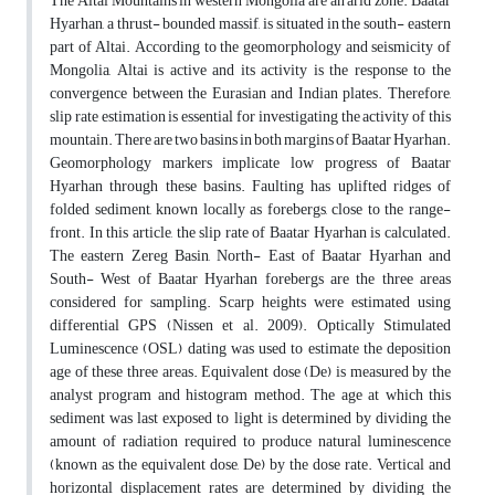
The Altai Mountains in western Mongolia are an arid zone. Baatar
Hyarhan, a thrust- bounded massif, is situated in the south- eastern
part of Altai. According to the geomorphology and seismicity of
Mongolia, Altai is active and its activity is the response to the
convergence between the Eurasian and Indian plates. Therefore,
slip rate estimation is essential for investigating the activity of this
mountain. There are two basins in both margins of Baatar Hyarhan.
Geomorphology markers implicate low progress of Baatar
Hyarhan through these basins. Faulting has uplifted ridges of
folded sediment, known locally as forebergs, close to the range-
front. In this article, the slip rate of Baatar Hyarhan is calculated.
The eastern Zereg Basin, North- East of Baatar Hyarhan and
South- West of Baatar Hyarhan forebergs are the three areas
considered for sampling. Scarp heights were estimated using
differential GPS (Nissen et al. 2009). Optically Stimulated
Luminescence (OSL) dating was used to estimate the deposition
age of these three areas. Equivalent dose (De) is measured by the
analyst program and histogram method. The age at which this
sediment was last exposed to light is determined by dividing the
amount of radiation required to produce natural luminescence
(known as the equivalent dose, De) by the dose rate. Vertical and
horizontal displacement rates are determined by dividing the