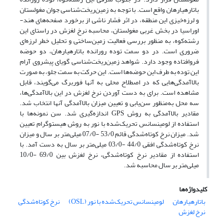
باتارهیارهان واقع است. با توجه به زمین‌‌ریخت‌‌شناسی جوان مغولستان
و لرزه‌خیزی این منطقه، در اثر فشار ناشی از برخورد صفحه‌های هند-
اوراسیا در بخش غربی مغولستان، محاسبه نرخ‌ لغزش در راستای این
رشته‌کوه، به منظور بررسی فعالیت زمین‌ساختی و تحلیل خطر لرزه‌ای
ضروری است. در دو سمت توده رورانده باتارهیارهان،‌ دو حوضه
فروافتاده وجود دارد. شواهد زمین‌ریخت‌شناسی گویای پیشروی آرام
این توده به طرف این حوضه‌ها است. این حرکت به سمت جلو، به صورت
بالاآمدگی‌هایی که در اصطلاح محلی به آنها فوربرگ می‌گویند، ‌قابل
مشاهده است. برای به دست آوردن نرخ لغزش در این بالاآمدگی‌ها،
سه محل به‌منظور سن‌یابی و تعیین میزان بالاآمدگی آنها انتخاب شد.
مقادیر بالاآمدگی به روش GPS اندازه‌گیری شد. سن نمونه‌ها با
استفاده از لومینسانس تحریک‌شده با نور به روش هیستوگرام تعیین
شد. میزان نرخ کوتاه‌شدگی قائم 53/0 -07/0 میلی‌متر بر سال و میزان
نرخ کوتاه‌شدگی افقی 44/0 -03/0 میلی‌متر بر سال به دست آمد. با
استفاده از مقادیر نرخ کوتاه‌شدگی،‌ نرخ لغزش بین 69/0 -10/0
میلی‌متر بر سال محاسبه شد.
کلیدواژه‌ها
باتارهیارهان
لومینسانس تحریک‌شده با نور (OSL)
نرخ کوتاه‌‌شدگی
نرخ لغزش