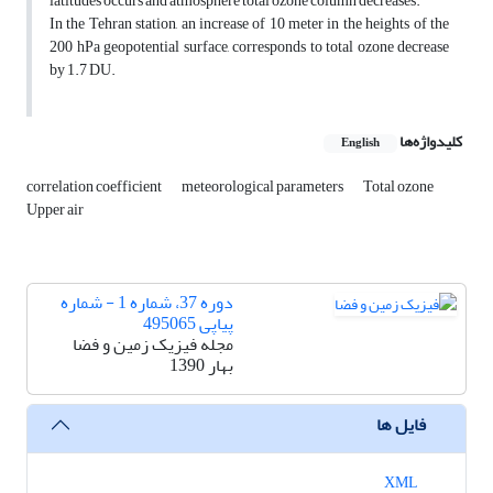
latitudes occurs and atmosphere total ozone column decreases.
In the Tehran station, an increase of 10 meter in the heights of the
200 hPa geopotential surface, corresponds to total ozone decrease
by 1.7 DU.
کلیدواژه‌ها
English
correlation coefficient
meteorological parameters
Total ozone
Upper air
دوره 37، شماره 1 - شماره
پیاپی 495065
مجله فیزیک زمین و فضا
بهار 1390
فایل ها
XML