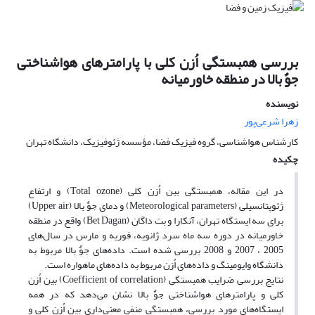
بررسی همبستگی اُزن کلی با پارامترهای هواشناختی
جوٌ بالا در منطقه خاورمیانه
نویسنده
زهرا شرعی‌پور
کارشناس هواشناسی، گروه فیزیک فضا، مؤسسه ژئوفیزیک، دانشگاه تهران
چکیده
در این مقاله، همبستگی بین اُزن کلی (Total ozone) و ارتفاع
ژئوپتانسیلی (Meteorological parameters) و دمای جوٌ بالا (Upper air)
برای سه ایستگاه تهران، آنکارا و بت داگان (Bet Dagan) واقع در منطقه
خاورمیانه در دوره سه ماه سرد ژانویه، فوریه و مارس در سال‌های
2005 ، 2007 و 2008 بررسی شده است. داده‌های جوٌ بالا مربوط به
دانشگاه وایومینگ و داده‌های اُزن مربوط به داده‌های ماهواره است.
نتایج بررسی ضرایب همبستگی (Coefficient of correlation) بین اُزن
کلی و پارامترهای هواشناختی جوٌ بالا نشان می‌دهد که در همه
ایستگاه‌های مورد بررسی، همبستگی منفی معنی‌داری بین اُزن کلی و