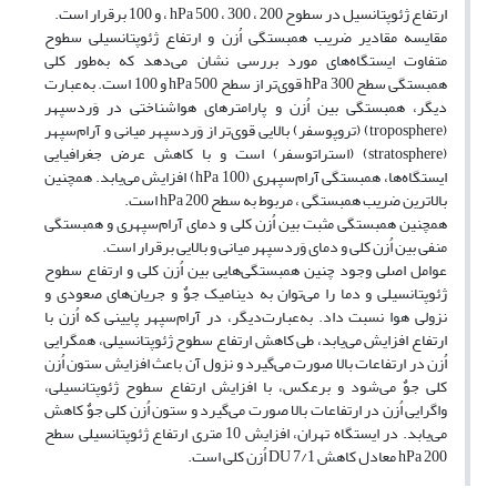
ارتفاع ژئوپتانسیل در سطوح hPa 500 ، 300 ، 200 ، و 100 برقرار است.
مقایسه مقادیر ضریب همبستگی اُزن و ارتفاع ژئوپتانسیلی سطوح
متفاوت ایستگاه‌های مورد بررسی نشان می‌دهد که به‌طور کلی
همبستگی سطح hPa 300 قوی‌تر از سطح hPa 500 و 100 است. به‌‌عبارت
‌‌دیگر، همبستگی بین اُزن و پارامترهای هواشناختی در وَرد‌سپهر
(troposphere) (تروپوسفر) بالایی قوی‌تر از وَرد‌سپهر میانی و آرام‌سپهر
(stratosphere) (استراتوسفر) است و با کاهش عرض جغرافیایی
ایستگاه‌ها، همبستگی آرام‌سپهری (hPa 100) افزایش می‌یابد. همچنین
بالاترین ضریب همبستگی ، مربوط به سطح hPa 200 است.
همچنین همبستگی مثبت بین اُزن کلی و دمای آرام‌سپهری و همبستگی
منفی بین اُزن کلی و دمای وَرد‌سپهر میانی و بالایی برقرار است.
عوامل اصلی وجود چنین همبستگی‌هایی بین اُزن کلی و ارتفاع سطوح
ژئوپتانسیلی و دما را می‌توان به دینامیک جوٌ و جریان‌های صعودی و
نزولی هوا نسبت داد. به‌‌عبارت‌‌دیگر، در آرام‌سپهر پایینی که اُزن با
ارتفاع افزایش می‌یابد، طی کاهش ارتفاع سطوح ژئوپتانسیلی، همگرایی
اُزن در ارتفاعات بالا صورت می‌گیرد و نزول آن باعث افزایش ستون اُزن
کلی جوٌ می‌شود و برعکس، با افزایش ارتفاع سطوح ژئوپتانسیلی،
واگرایی اُزن در ارتفاعات بالا صورت می‌گیرد و ستون اُزن کلی جوٌ کاهش
می‌یابد. در ایستگاه تهران، افزایش 10 متری ارتفاع ژئوپتانسیلی سطح
hPa 200 معادل کاهش DU 7/1 اُزن کلی است.