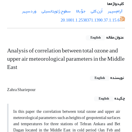
کلیدواژه‌ها
آرام‌سپهر
اُزن کلی
جوٌ بالا
سطوح ژئوپتانسیلی
وَرد‌سپهر
20.1001.1.2538371.1390.37.1.15.6
عنوان مقاله
English
Analysis of correlation between total ozone and
upper air meteorological parameters in the Middle
East
نویسنده
English
Zahra Shariepour
چکیده
English
In this paper, the correlation between total ozone and upper air
meteorological parameters such as heights of geopotential surfaces
and temperatures for three stations of Tehran, Ankara and Bet
Dagan located in the Middle East, in cold period (Jan, Feb and