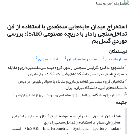
استخراج میدان جابه‌جایی سه‌بُعدی با استفاده از فن
تداخل‌سنجی رادار با دریچه مصنوعی (SAR)؛ بررسی
موردی گسل بم
نویسندگان
3
2
1
ساناز واجدیان
محمدرضا سراجیان
بابک منصوری
1
دانشجوی دکتری گرایش سنجش از دور، گروه مهندسی نقشه‌برداری و مقابله
با سوانح طبیعی، پردیس دانشکده‌های فنی، دانشگاه تهران، ایران
2
دانشیار، گروه مهندسی نقشه‌برداری و مقابله با سوانح طبیعی، پردیس
دانشکده‌های فنی، دانشگاه تهران، ایران
3
استادیار، پژوهشگاه بین‌المللی زلزله‌شناسی و مهندسی زلزله، تهران، ایران
چکیده
هدف این تحقیق استخراج سه مؤلفه اورتوگونال میدان جابه‌جایی
هم‌لرزه‌ای سطح، با استفاده از تداخل‌سنجی راداری
(InSAR, Interferometric Synthetic aperture radar) است.