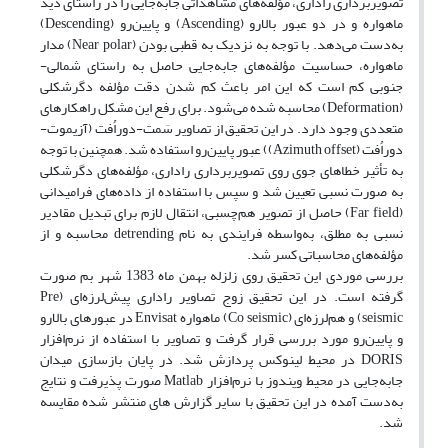
تصویربرداری راداری، مؤلفه‌های مشاهداتی جابه‌جایی را در راستای دید
ماهواره و در دو عبور بالارو (Ascending) و پایین‌رو (Descending)
به‌دست می‌دهد. با توجه به نزدیک به قطبی بودن (Near polar) مدار
ماهواره، حساسیت مؤلفه‌های جابه‌‌جایی حاصل به راستای شمالی-
جنوبی کم است که این امر باعث کم شدن دقت مؤلفه دگرشکلی
(Deformation) محاسبه شده می‌شود. برای رفع این مشکل راهکارهای
متعددی وجود دارد. در این تحقیق از تصاویر سَمت-دوراُفت (آزیموت-
دوراُفت (Azimuth offset)) عبور پایین‌رو استفاده شد. همچنین با توجه
به تأثیر خطاهای جوی روی تصویربرداری راداری، مؤلفه‌های دگرشکلی
به صورت نسبی تعیین شد و سپس با استفاده از داده‌های فرامیدانی
(Far field) حاصل از تصویر هم‌چسبی، انتقال لازم برای تبدیل مقادیر
نسبی به مطلق، به‌واسطه فرایندی به نام detrending محاسبه و از
مؤلفه‌های محاسباتی کسر شد.
بررسی موردی این تحقیق روی زلزله بهمن ماه 1383 شهر بم صورت
گرفته است. در این تحقیق زوج تصاویر راداری پیش‌لرزه‌ای (Pre
seismic) و هم‌لرزه‌ای (Co seismic) ماهواره Envisat در عبورهای بالارو
و پایین‌رو مورد بررسی قرار گرفت و تصاویر با استفاده از نرم‌افزار
DORIS در محیط لینوکس پردازش شد. در پایان بازسازی میدان
جابه‌جایی در محیط ویندوز با نرم‌افزار Matlab صورت پذیرفت و نتایج
به‌دست آمده در این تحقیق با سایر گزارش های منتشر شده مقایسه
شد.