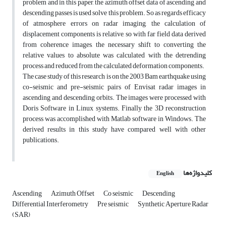
problem and in this paper, the azimuth offset data of ascending and
descending passes is used solve this problem. So as regards efficacy
of atmosphere errors on radar imaging, the calculation of
displacement components is relative, so with far field data derived
from coherence images, the necessary shift to converting the
relative values to absolute was calculated with the detrending
process and reduced from the calculated deformation components.
The case study of this research is on the 2003 Bam earthquake using
co-seismic and pre-seismic pairs of Envisat radar images in
ascending and descending orbits. The images were processed with
Doris Software in Linux systems. Finally the 3D reconstruction
process was accomplished with Matlab software in Windows. The
derived results in this study have compared well with other
publications.
کلیدواژه‌ها
English
Ascending
Azimuth Offset
Co seismic
Descending
Differential Interferometry
Pre seismic
Synthetic Aperture Radar
(SAR)