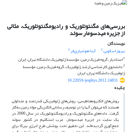
بررسی‌های مگنتوتلوریک و رادیومگنتوتلوریک، مثالی
از جزیره میدسومار سوئد
نویسندگان
2
1
بهروز اسکویی
آیدا هوشیاری‌فر
1
استادیار، گروه فیزیک زمین، مؤسسة ژئوفیزیک دانشگاه تهران، ایران
2
دانشجوی کارشناسی ارشد ژئوفیزیک، گروه فیزیک زمین، مؤسسة
ژئوفیزیک دانشگاه تهران، ایران
10.22059/jesphys.2012.24831
چکیده
روش‌های الکترومغناطیسی، روش‌های ژئوفیزیکی قدرتمند و متداولی
هستند که می‌توان آنها را در توصیف رسانایی الکتریکی مواد زمین به‌کار
گرفت. داده‌های مگنتوتلوریک و رادیومگنتوتلوریک در سال 2000 در
یک سایت در جزیره میدسومار، غرب استکلهم در کشور سوئد
جمع‌آوری گردیده‌اند. این تحقیق تحت پوشش طرح انرژی بیرکا برای
به‌نقشه‌د‌رآوردن ساختارهای زیرسطحی عمق به‌ روش‌های ژئوفیزیکی و