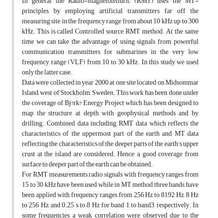
In general the Radio-magnetotelluric (RMT) uses the MT-
principles by employing artificial transmitters far off the
measuring site in the frequency range from about 10 kHz up to 300
kHz. This is called Controlled source RMT method. At the same
time we can take the advantage of using signals from powerful
communication transmitters for submarines in the very low
frequency range (VLF) from 10 to 30 kHz. In this study we used
only the latter case.
Data were collected in year 2000 at one site located on Midsommar
Island, west of Stockholm, Sweden. This work has been done under
the coverage of Bj?rk? Energy Project which has been designed to
map the structure at depth with geophysical methods and by
drilling. Combined data including RMT data which reflects the
characteristics of the uppermost part of the earth and MT data
reflecting the characteristics of the deeper parts of the earth’s upper
crust at the island are considered. Hence, a good coverage from
surface to deeper part of the earth can be obtained.
For RMT measurements radio signals with frequency ranges from
15 to 30 kHz have been used while in MT method three bands have
been applied with frequency ranges from 256 Hz to 8192 Hz, 8 Hz
to 256 Hz, and 0.25 s to 8 Hz for band 1 to band3, respectively. In
some frequencies a weak correlation were observed due to the