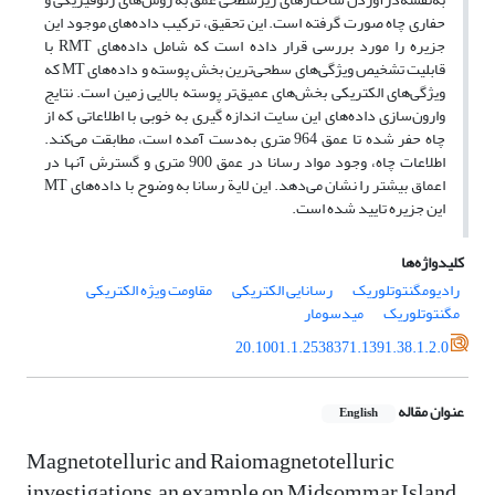
حفاری چاه صورت گرفته است. این تحقیق، ترکیب داده‌های موجود این
جزیره را مورد بررسی قرار داده است که شامل داده‌های RMT با
قابلیت تشخیص وی‍ژگی‌های سطحی‌ترین بخش پوسته و داده‌های MT که
ویژگی‌های الکتریکی بخش‌های عمیق‌تر پوسته بالایی زمین است. نتایج
وارون‌سازی داده‌های این سایت اندازه گیری به خوبی با اطلاعاتی که از
چاه حفر شده تا عمق 964 متری به‌دست آمده است، مطابقت می‌کند.
اطلاعات چاه، وجود مواد رسانا در عمق 900 متری و گسترش آنها در
اعماق بیشتر را نشان می‌دهد. این لایة رسانا به وضوح با داده‌های MT
این جزیره تایید شده است.
کلیدواژه‌ها
رادیومگنتوتلوریک
رسانایی الکتریکی
مقاومت ویژه الکتریکی
مگنتوتلوریک
میدسومار
20.1001.1.2538371.1391.38.1.2.0
عنوان مقاله
English
Magnetotelluric and Raiomagnetotelluric
investigations, an example on Midsommar Island