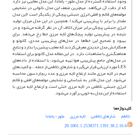
وجود استفاده گسترده از مدل ملور- یامادا، این مدل معایبی نیز دارد
که از دقت آن می‌کاهد. مهم‌ترین ضعف این مدل ناتوانی در تشخیص
مولفه‌‌های قائم و افقی انرژی جنبشی پیچکی از یکدیگر است (این مدل
مقدار را برابر با پیش‌بینی می‌کند). همچنین در این مدل میزان تولید
انرژی جنبشی پیچکی برابر میزان اتلاف آن در نظر گرفته می‌شود و در
نتیجه در پیش‌بینی تولید پیچک‌های لایه مرزی خطا رخ می‌دهد. برای
بهبود و تصحیح این خطاها در مدل‌های پیش‌بینی عددی، کانوتو و
همکارانش مدل جدیدی معرفی کردند که معایب پیشین را ندارد و نتایج
هماهنگ‌تری با مشاهدات دارد. در این مقاله مدل کانوتو برای استفاده
در مدل‌های جامع پیش‌بینی هوا تهیه می‌شود، با استفاده از داده‌های
LES مورد ارزیابی قرار می‌گیرد و شارهای تلاطمی از جمله ، ، و کمیت‌های
مهم در لایه مرزی مانند ارتفاع لایه مرزی و عدد ریچاردسون محاسبه
می‌شود. این مدل قادر به شناسایی و تشخیص مولفه‌های افقی و قائم
انرژی جنبشی تلاطمی در لایه مرزی خنثی است و ارتفاع لایه مرزی با
استفاده از این مدل به خوبی برآورد می‌شود.
کلیدواژه‌ها
تلاطم
شارهای تلاطمی
لایه‌ مرزی
ملور- یامادا
20.1001.1.2538371.1391.38.2.16.6