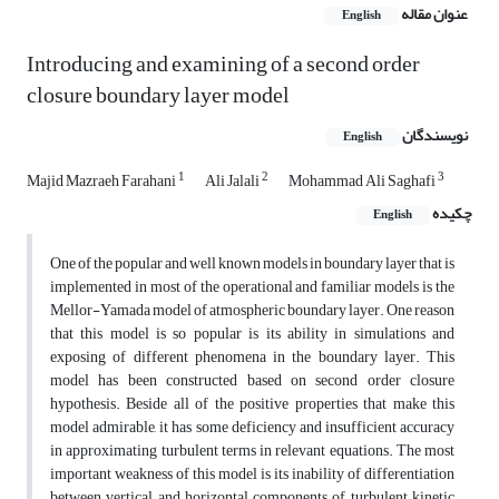
عنوان مقاله
English
Introducing and examining of a second order
closure boundary layer model
نویسندگان
English
1
2
3
Majid Mazraeh Farahani
Ali Jalali
Mohammad Ali Saghafi
چکیده
English
One of the popular and well known models in boundary layer that is
implemented in most of the operational and familiar models is the
Mellor-Yamada model of atmospheric boundary layer. One reason
that this model is so popular is its ability in simulations and
exposing of different phenomena in the boundary layer. This
model has been constructed based on second order closure
hypothesis. Beside all of the positive properties that make this
model admirable, it has some deficiency and insufficient accuracy
in approximating turbulent terms in relevant equations. The most
important weakness of this model is its inability of differentiation
between vertical and horizontal components of turbulent kinetic