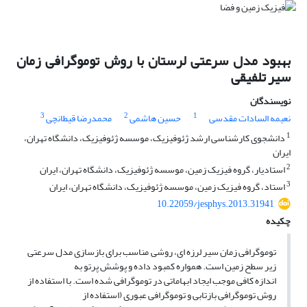
بهبود مدل سرعتی لرستان با روش توموگرافی زمان
سیر تلفیقی
نویسندگان
3
2
1
نعیمه السادات مقدسی
حسین هاشمی
محمدرضا قیطانچی
1
دانشجوی کارشناسی ارشد ژئوفیزیک، موسسه ژئوفیزیک، دانشگاه تهران،
ایران
2
استادیار، گروه فیزیک زمین، موسسه ژئوفیزیک، دانشگاه تهران، ایران
3
استاد، گروه فیزیک زمین، موسسه ژئوفیزیک، دانشگاه تهران، ایران
10.22059/jesphys.2013.31941
چکیده
توموگرافی زمان سیر لرزه ای، روشی مناسب برای بازسازی مدل سرعتی
زیر سطح زمین است. همواره کمبود داده و پوشش پرتو به
اندازه کافی موجب ایجاد ابهاماتی در توموگرافی شده است. با استفاده از
روش توموگرافی بازتابی و توموگرافی عبوری (استفاده از