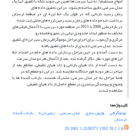
امواج مستقیم)، نه تنها سرعت ها تعیین می شوند بلکه با تلفیق آنها یک
مدل سرعتی دقیق ساخته م یشود. در این تحقیق داده های
زمان رسید بازتابی که در طول یک خط لرزه ای در منطقه لرستان
برداشت شده و داده های زمان رسید زمین لرزه های محلی ثبت شده
در بازه زمانی 2006 تا 2011 در منطقه مورد بررسی، با اعمال فیلترهای
مختلف به منظور ایجاد محدودی تهایی در عمق و فاصله رو
مرکزی و آزیموت، برای اجرای مراحل توموگرافی زمان سیر لرزه ای تلفیق
شدند. مدل سرعتی جدیدی از داده های تلفیق یافته
به دست آمده و در حین مراحل پردازش داده های خام در امتداد خط
لرز های مورد نظر، بکار گرفته شد. بعد از اعمال هر دو مدل سرعت
به دست آمده از داد ههای بازتابی و داد ههای تلفیقی، مقاطع بعد از
مهاجرت هر دو به طور جداگانه مقایسه شد. در این دو مقطع که در
همة مراحل به جز مدل سرعتی، مشترک هستند، بازتاب کننده ها با
وضوح و پیوستگی بیشتری در مقطع حاصل از داد ههای تلفیقی
مشاهده شدند.
کلیدواژه‌ها
توموگرافی
وارون سازی
مدل سرعتی
زمین لرزه
بازتاب کننده
لرستان
20.1001.1.2538371.1392.39.1.1.6