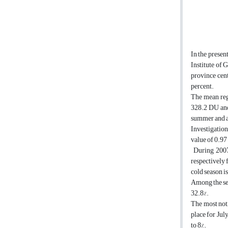
In the presen
Institute of 
province cent
percent.
The mean reg
328.2 DU and
summer and a
Investigation
value of 0.97
During 2007
respectively 
cold season is
Among the sel
32.8%.
The most noti
place for Jul
to 8%.