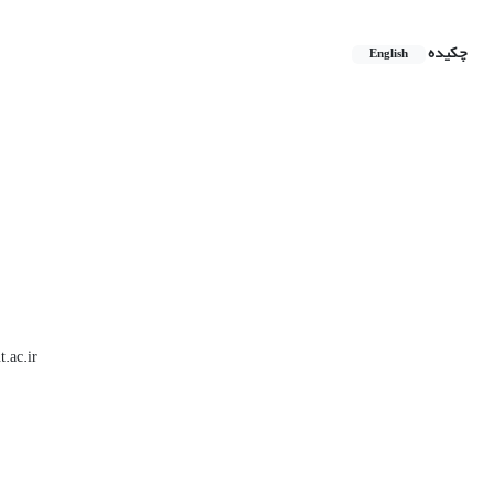
چکیده
English
نگارنده رابط: ت