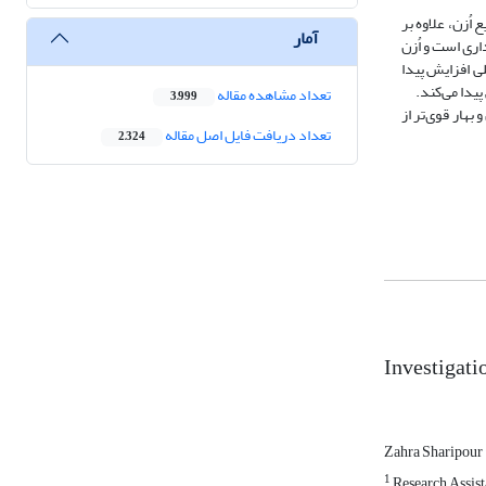
ه‌منظور بهتر نشان دادن توزیع اُزن، علاوه بر
آمار
 مداری است و اُزن
لی افزایش پیدا
یدا می‌کند.
تعداد مشاهده مقاله
3,999
هار قوی‌تر از
تعداد دریافت فایل اصل مقاله
2,324
Investigati
Zahra Sharipour
1
Research Assista