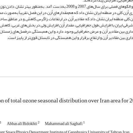
برای بررسی توزیع فصلی اُزن کلی منطقه، نقشه‌های هم‌مقدار اُزن کلی رسم شد و الگوهای فصلی برای سال‌های 2007 و 2008 به‌دست آمد. ب
ی زمستانی و بهاری اُزن کلی در منطقه ایران نشان داد که هم‌مقدارهای اُزن در این فصل تقریباً به‌صورت
ُزن کلی منطقه ایران نشان داد که مقادیر اُزن در ارتفاعات زاگرس کاهش و در مناطق ساح
رقی ایران با افزایش طول جغرافیایی، مقدار اُزن افزایش ولی در بخش‌های غربی، کاهش پ
ی بین مقادیر اُزن و عرض جغرافیایی وجود دارد و این همبستگی درفصل‌های زمستان و ب
 بین مقادیر اُزن و ارتفاع برقرار و این همبستگی در تابستان قوی‌تر از پاییز است.
on of total ozone seasonal distribution over Iran area for
1
2
1
Abbas ali Bidokhti
Mahammad ali Saghafi
nt, Space Physics Department, Institute of Geophysics, University of Tehran, Iran