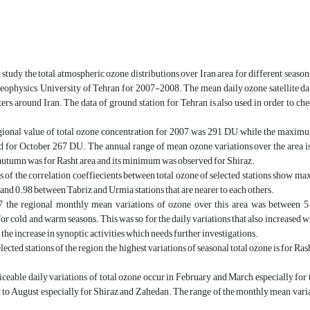
t study the total atmospheric ozone distributions over Iran area for different season
Geophysics, University of Tehran for 2007-2008. The mean daily ozone satellite data 
ers around Iran. The data of ground station for Tehran is also used in order to chec
ional value of total ozone concentration for 2007 was 291 DU, while the maxi
 for October, 267 DU. The annual range of mean ozone variations over the area 
utumn was for Rasht area and its minimum was observed for Shiraz.
s of the correlation coeffiecients between total ozone of selected stations show 
 and 0.98 between Tabriz and Urmia stations that are nearer to each others.
 the regional monthly mean variations of ozone over this area was between 
for cold and warm seasons. This was so for the daily variations that also increased w
 the increase in synoptic activities which needs further investigations.
ected stations of the region, the highest variations of seasonal total ozone is for Ra
ceable daily variations of total ozone occur in February and March especially for t
y to August especially for Shiraz and Zahedan. The range of the monthly mean variati