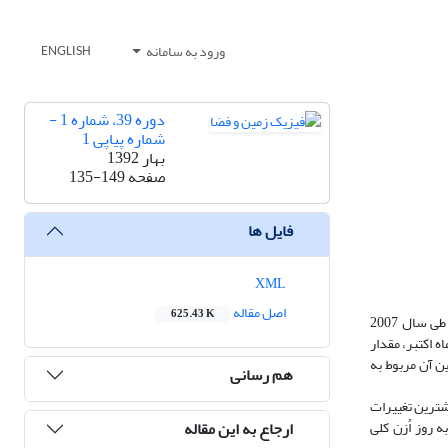
ورود به سامانه
ENGLISH
دوره 39، شماره 1 -
شماره پیاپی 1
بهار 1392
صفحه
135-149
فایل ها
XML
اصل مقاله
625.43 K
در این تحقیق که به‌منظور بررسی تغییرات منطقه‌ای اُزن کلی صورت گرفته است، از داده‌های اُزن کلی ماهواره‌ای OMIبرای 10 ایستگاه از مراکز استانی منطقه ایران طی سال 2007
کلی در ماه مارس مقدار 2/328 دابسون و کمینه آن در ماه اکتبر، مقدار
ن آن مربوط به
هم رسانی
 است. بیشترین تغییرات
ارجاع به این مقاله
ه روز اُزن کلی