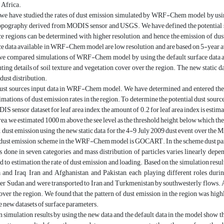
o Africa.
, we have studied the rates of dust emission simulated by WRF-Chem model by using
topography, derived from MODIS sensor and USGS. We have defined the potential so
ce regions can be determined with higher resolution, and hence the emission of dust
ce data available in WRF-Chem model are low resolution and are based on 5-year ave
 we compared simulations of WRF-Chem model by using the default surface data an
nting details of soil texture and vegetation cover over the region. The new static d
dust distribution.
dust sources input data in WRF-Chem model. We have determined and entered the
mations of dust emission rates in the region. To determine the potential dust source
S sensor dataset for leaf area index, the amount of 0.2 for leaf area index is esti
area, we estimated 1000 m above the see level as the threshold height, below which th
dust emission using the new static data for the 4-9 July 2009 dust event over the Mi
 dust emission scheme in the WRF-Chem model is GOCART. In the scheme dust particl
is done in seven categories and mass distribution of particles varies linearly d
d to estimation the rate of dust emission and loading. Based on the simulation resul
and Iraq, Iran and Afghanistan, and Pakistan, each playing different roles durin
er Sudan and were transported to Iran and Turkmenistan by southwesterly flows. At 
over the region. We found that the pattern of dust emission in the region was highl
e new datasets of surface parameters.
 simulation results by using the new data and the default data in the model show t