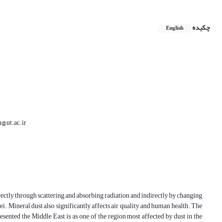
چکیده
English
نگارنده رابط: تلفن: 4
irectly through scattering and absorbing radiation and indirectly by changing
lei. Mineral dust also significantly affects air quality and human health. The
esented the Middle East is as one of the region most affected by dust in the