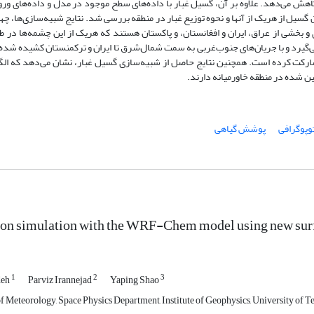
 کاهش می‌دهد. علاوه بر آن، گسیل غبار با داده‌های سطح موجود در مدل و داده‌های ور
چشمه‌های غبار موثر و میزان گسیل از هریک از آنها و نحوه توزیع غبار در منطقه بررسی شد. نتایج شبیه‌سازی‌ه
بخشی از عراق، ایران و افغانستان، و پاکستان هستند که هریک از این چشمه‌ها در طی
‌گیرد و با جریان‌های جنوب‌غربی به سمت شمال‌شرق تا ایران و ترکمنستان کشیده شده 
ارکت کرده است. همچنین نتایج حاصل از شبیه‌سازی گسیل غبار، نشان می‌دهد که الگ
ن شده در منطقه خاورمیانه دارند.
وپوگرافی
پوشش گیاهی
on simulation with the WRF-Chem model using new surfa
1
2
3
deh
Parviz Irannejad
Yaping Shao
 Meteorology, Space Physics Department, Institute of Geophysics, University of Te