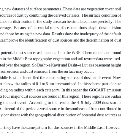
 new datasets of surface parameters. These data are vegetation cover, soil
urces of dust by combining the derived datasets. The surface condition of
 and its distribution in the study area can be simulated more precisely. The
rages. Because of the crucial role surface conditions play in dust emission
d those by using the new data. Results show the inadequacy of the default
ata improve the identification of dust sources and the determination of dust
 potential dust sources as input data into the WRF-Chem model and found
s in the Middle East, topography, vegetation and soil texture data were used.
mated over the region. So Dasht-e Kavir and Dasht-e Lut as a basement height
e soil erosion and dust emission from the surface may occur.
ddle East and identified the contributing sources of dust in this event. Now,
es with a radius of 0.1 to 6 µm are examined. In this scheme particle size
epending on radius within each category. In this paper the GOCART emission
ts four major dust sources are found in this region. These regions are Sudan,
g the dust event. According to the results, the 4-9 July 2009 dust storms
the end of the period, a weak source in the southeast of Iran contributed in
y consistent with the geographical distribution of potential dust sources as
hat they have the same pattern for dust sources in the Middle East. However,