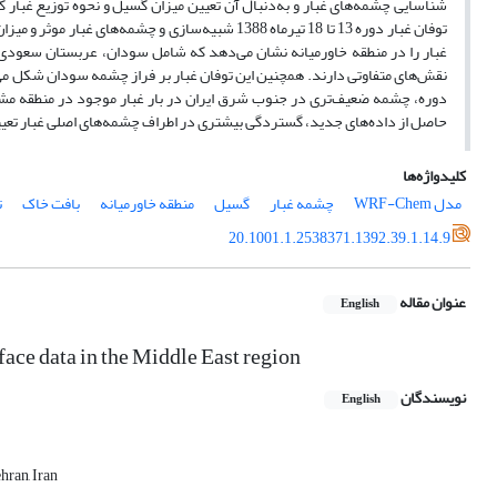
شناسایی چشمه‌های غبار و به‌‌دنبال آن تعیین میزان گسیل و نحوه توزیع غبار
توفان غبار دوره 13 تا 18 تیرماه 1388 شبیه‌سازی و 
غبار را در منطقه خاورمیانه نشان می‌دهد که شامل سودان، عربستان سعودی و 
نقش‌های متفاوتی دارند. همچنین این توفان غبار بر فراز چشمه سودان شکل می
دوره، چشمه ضعیف‌تری در جنوب شرق ایران در بار غبار موجود در منطقه مش
حاصل از داده‌های جدید، گستردگی بیشتری در اطراف چشمه‌های اصلی غبار تعیی
کلیدواژه‌ها
مدل WRF-Chem
چشمه غبار
گسیل
منطقه خاورمیانه
بافت خاک
ت
20.1001.1.2538371.1392.39.1.14.9
عنوان مقاله
English
ce data in the Middle East region
نویسندگان
English
hran, Iran