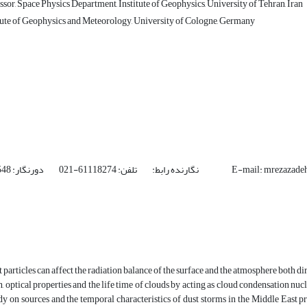
sor, Space Physics Department, Institute of Geophysics, University of Tehran, Iran
itute of Geophysics and Meteorology, University of Cologne, Germany
6111827-021 دورنگار: 88630548-021 E-mail: mrezazadeh@ut.ac.ir
 particles can affect the radiation balance of the surface and the atmosphere both d
n, optical properties and the life time of clouds by acting as cloud condensation nuc
udy on sources and the temporal characteristics of dust storms in the Middle East pr