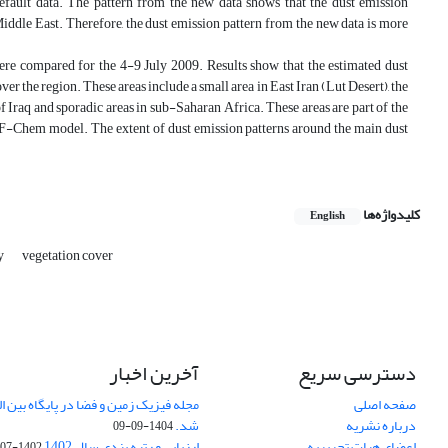
efault data. The pattern from the new data shows that the dust emission
Middle East. Therefore, the dust emission pattern from the new data is more
ere compared for the 4-9 July 2009. Results show that the estimated dust
ver the region. These areas include a small area in East Iran (Lut Desert), the
f Iraq and sporadic areas in sub-Saharan Africa. These areas are part of the
WRF-Chem model. The extent of dust emission patterns around the main dust
کلیدواژه‌ها
English
y
vegetation cover
دسترسی سریع
آخرین اخبار
صفحه اصلی
درباره نشریه
شد.
1404-09-09
اعضای هیات تحریریه
ارزیابی و رتبه بندی سال 1402
1402-07-01