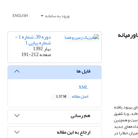
ورود به سامانه
ENGLISH
دوره 39، شماره 1 -
شماره پیاپی 1
بهار 1392
صفحه
191-212
فایل ها
XML
اصل مقاله
1.37 M
با استفاده از سری داده‌های بهبود یافته
فت خاک و توپوگرافی‌اند، به‌‌کمک داده‌های ماهواره‌ای حس‌گر مادیس و داده‌های USGS تهیه شده‌اند، و با تلفیق
هم رسانی
له و با تفکیک افقی کم است و همچنین
 مناطق چشمه غبار در تعیین میزان گسیل غبار و نحوه توزیع آن در منطقه، مقایسه‌ای بین نتایج داده‌های موجود در مدل WRF-Chem با داده‌های جدید
ارجاع به این مقاله
زان خطا را در