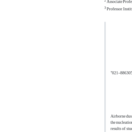
2
Associate Profes
3
Professor, Inst
*
Airborne dust
the nucleatio
results of st