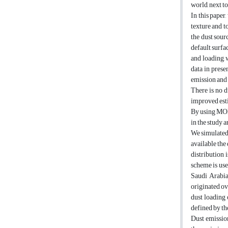
world, next t
In this paper
texture and 
the dust sour
default surfa
and loading,
data in prese
emission and 
There is no 
improved esti
By using MODI
in the study 
We simulated 
available the
distribution 
scheme is use
Saudi Arabia 
originated ov
dust loading 
defined by th
Dust emission