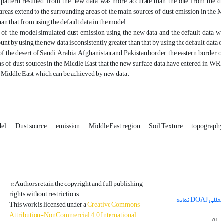
 pattern resulted from the new data was more accurate than the one from the d
areas extend to the surrounding areas of the main sources of dust emission in the 
an that from using the default data in the model.
of the model simulated dust emission using the new data and the default data w
nt by using the new data is consistently greater than that by using the default data o
of the desert of Saudi Arabia, Afghanistan and Pakistan border, the eastern border o
as of dust sources in the Middle East that the new surface data have entered in 
e Middle East, which can be achieved by new data.
el
Dust source
emission
Middle East region
Soil Texture
topograph
© Authors retain the copyright and full publishing
rights without restrictions.
مجله فیزیک زمین و فضا در پایگاه بین المللی DOAJ نمایه
This work is licensed under a
Creative Commons
Attribution-NonCommercial 4.0 International