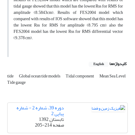
tidal gauge showed that this model has the lowest Rss for RMS for
amplitude (8.5843cm). Results of FES2004 model which
compared with results of IOS software showed that this model has
the lowest Rss for RMS for amplitude (8.795 cm), also the
FES2004 model has the lowest Rss for RMS differential vector
(9
.
378 cm).
کلیدواژه‌ها
English
tide
Global ocean tide models
Tidal component
Mean Sea Level
Tide gauge
دوره 39، شماره 2 - شماره
پیاپی 2
تابستان 1392
صفحه
205-214