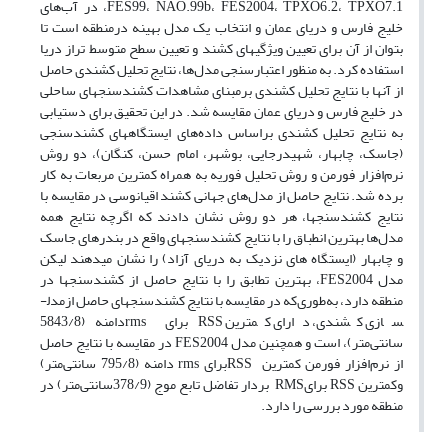
FES99، NAO.99b، FES2004، TPXO6.2، TPXO7.1، در آب‌های
خلیج فارس و دریای عمان و انتخاب یک مدل بهینه درمنطقه است تا
بتوان از آن برای تعیین ویژگی­های کشند و تعیین سطح متوسط تراز دریا
استفاده کرد. به منظور اعتبار‌سنجی مدل‌ها، نتایج تحلیل کشندی حاصل
از آنها با نتایج تحلیل کشندی برمبنای مشاهدات کشندسنج­های ساحلی
در خلیج فارس و دریای عمان مقایسه شد. در این تحقیق برای دستیابی
به نتایج تحلیل کشندی براساس داده‌‌های ایستگاه­های کشند‌سنجی
(جاسک، چابهار، شهیدرجایی، بوشهر، امام حسن، کنگان)، دو روش
نرم‌‌افزار فورمن و روش تحلیل فوریه به همراه کمترین مربعات به کار
برده شد. نتایج حاصل از مدل‌های جهانی کشند اقیانوسی در مقایسه با
نتایج کشندسنج­ها، هر دو روش نشان دادند که اگرچه نتایج همه
مدل‌ها بهترین انطباق را با نتایج کشندسنج­های واقع در بندرهای جاسک
و چابهار (ایستگاه‌‌ های نزدیک به دریای آزاد) را نشان می­دهند لیکن
مدل FES2004، بهترین تطابق را با نتایج حاصل از کشندسنج­ها در
منطقه دارد، به‌طوری‌که در مقایسه با نتایج کشندسنج­های حاصل ازمدل­
سازی کشندی، دارای کمترین RSS برای rmsدامنه (5843/8
سانتی‌متر)، است و همچنین مدل FES2004 در مقایسه با نتایج حاصل
از نرم‌افزار فورمن کمترین RSSبرای rms دامنه (795/8 سانتی‌متر)
وکمترین RSS برایRMS بردار تفاضل تابع موج (378/9سانتی‌متر) در
منطقه مورد بررسی را دارد.