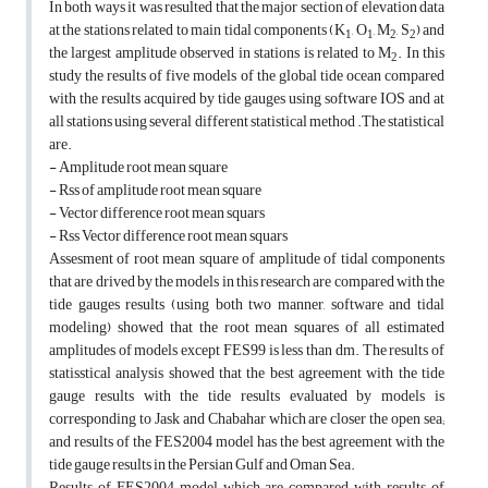
In both ways it was resulted that the major section of elevation data
at the stations related to main tidal components (K
, O
, M
, S
) and
1
1
2
2
the largest amplitude observed in stations is related to M
. In this
2
study the results of five models of the global tide ocean compared
with the results acquired by tide gauges using software IOS and at
all stations using several different statistical method .The statistical
are.
- Amplitude root mean square
- Rss of amplitude root mean square
- Vector difference root mean squars
- Rss Vector difference root mean squars
Assesment of root mean square of amplitude of tidal components
that are drived by the models in this research are compared with the
tide gauges results (using both two manner, software and tidal
modeling) showed that the root mean squares of all estimated
amplitudes of models except FES99 is less than dm. The results of
statisstical analysis showed that the best agreement with the tide
gauge results with the tide results evaluated by models is
corresponding to Jask and Chabahar which are closer the open sea;
and results of the FES2004 model has the best agreement with the
tide gauge results in the Persian Gulf and Oman Sea.
Results of FES2004 model which are compared with results of