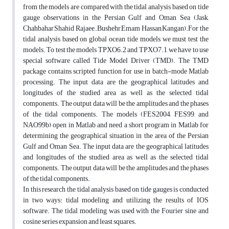
from the models are compared with the tidal analysis based on tide
gauge observations in the Persian Gulf and Oman Sea (Jask,
Chahbahar,Shahid Rajaee,.Bushehr,Emam Hassan,Kangan).For the
tidal analysis based on global ocean tide models we must test the
models. To test the models TPXO6.2 and TPXO7.1, we have to use
special software called Tide Model Driver (TMD). The TMD
package contains scripted function for use in batch-mode Matlab
processing. The input data are the geographical latitudes and
longitudes of the studied area as well as the selected tidal
components. The output data will be the amplitudes and the phases
of the tidal components. The models (FES2004, FES99, and
NAO99b) open in Matlab and need a short program in Matlab for
determining the geographical situation in the area of the Persian
Gulf and Oman Sea. The input data are the geographical latitudes
and longitudes of the studied area as well as the selected tidal
components. The output data will be the amplitudes and the phases
of the tidal components.
In this research the tidal analysis based on tide gauges is conducted
in two ways: tidal modeling ­and utilizing the results of IOS
software. The tidal modeling was used with the Fourier sine and
cosine series expansion and least squares.