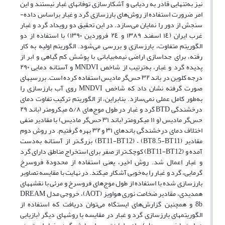
نیز به‌تنهایی قادر به ردیابی و آشکارسازی توفان­های غبار نیستند و این
امر ضرورت استفاده از روش‌‌‌های بارزسازی گرد و غبار براساس داده­
سنجش از دور را نمایان می‌‌سازد. در این تحقیق دو رویداد گرد و غبار
غرب ایران (١٤ اسفند ١٣٨٩ و ٢٤ فروردین ١٣٩٠) با استفاده از دو
الگوریتم متفاوت، بارزسازی و بررسی می‌‌شود. الگوریتم اولیه‌ به‌ کار
رفته، برای جداسازی اراضی نیمه‌بیابانی با پوشش کم گیاهی و ابر از
پدیده گرد و غبار، به‌ترتیب از شاخص MNDVI و آستانه‌‌ دمایی ٢٩٠
درجه کلوین در باند ٣٢ حس‌گر مادیس استفاده کرده است. بررسی­های
صورت گرفته نشان داد که شاخص MNDVI روی آب بارزسازی را
به‌طور کامل عملی نمی‌سازد. بنابراین، از الگوریتم ترکیب تفاوت دمای
درخشندگی BTD گرد و غبار در طول موج‌های ٥/٨ میکرومتر (باند ٢٩
حس‌گر مادیس‌ (و ١١ میکرومتر (باند ٣١ حس‌گر مادیس) با مقادیر منفی
اختلاف دمای درخشندگی باندهای ٣١ و ٣٢ بهره گرفتیم. در روش دوم
مقادیر (BT8.5-BT11) – (BT11-BT12) بزرگ‌تر از آستانه به‌دست
آمده و (BT11-BT12) کوچک‌تر از صفر برای استخراج مناطق دارای گرد
و غبار اِعمال شد. روش اخیر، یعنی استفاده از محدودة فروسرخ
گرمایی، گرد و غبار را به‌خوبی آشکار می­کند. در نهایت با مقایسه تصاویر
بارزسازی شده با استفاده از طول موج‌های فروسرخ و مرئی با نقشه­های
همدیدی، مقادیر ضخامت نوری هواویز (AOT)، خروجی مدل DREAM
8b و همچنین گزارش‌های ایستگاه می‌توان دریافت که استفاده از
الگوریتم­های بارزسازی گرد و غبار در مقایسه با روش­های دیگر (بازیابی