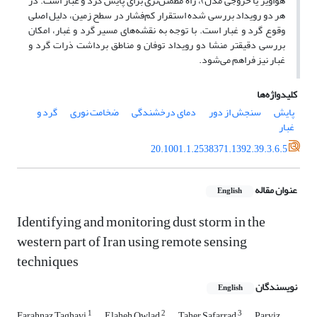
هواویز یا خروجی مدل)، راه مطمئن‌تری برای پایش گرد و غبار است. در
هر دو رویداد بررسی شده استقرار کم‌فشار در سطح زمین، دلیل اصلی
وقوع گرد و غبار است. با توجه به نقشه‌های مسیر گرد و غبار، امکان
بررسی دقیق­تر منشا دو رویداد توفان و مناطق برداشت ذرات گرد و
غبار نیز فراهم می‌‌شود.
کلیدواژه‌ها
پایش
سنجش از دور
دمای درخشندگی
ضخامت نوری
گرد و
غبار
20.1001.1.2538371.1392.39.3.6.5
عنوان مقاله
English
Identifying and monitoring dust storm in the
western part of Iran using remote sensing
techniques
نویسندگان
English
1
2
3
Farahnaz Taghavi
Elaheh Owlad
Taher Safarrad
Parviz