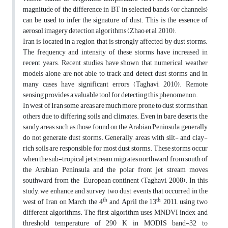
magnitude of the difference in BT in selected bands (or channels)
can be used to infer the signature of dust. This is the essence of
aerosol imagery detection algorithms (Zhao et al, 2010).
Iran is located in a region that is strongly affected by dust storms.
The frequency and intensity of these storms have increased in
recent years. Recent studies have shown that numerical weather
models alone are not able to track and detect dust storms and in
many cases have significant errors (Taghavi, 2010). Remote
sensing provides a valuable tool for detecting this phenomenon.
In west of Iran some areas are much more prone to dust storms than
others due to differing soils and climates. Even in bare deserts, the
sandy areas, such as those found on the Arabian Peninsula, generally
do not generate dust storms. Generally, areas with silt- and clay-
rich soils are responsible for most dust storms. These storms occur
when the sub-tropical jet stream migrates northward from south of
the Arabian Peninsula and the polar front jet stream moves
southward from the European continent (Taghavi, 2008). In this
study, we enhance and survey two dust events that occurred in the
th
th
west of Iran on March the 4
and April the 13
, 2011, using two
different algorithms. The first algorithm uses MNDVI index and
threshold temperature of 290 K in MODIS band-32 to