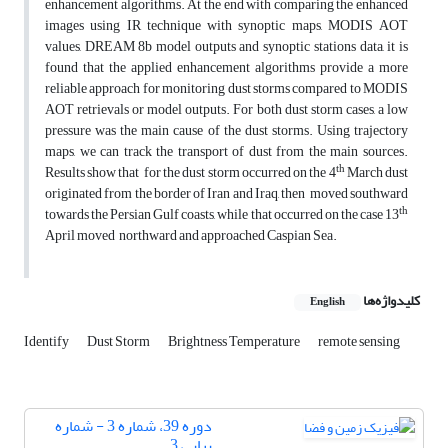
enhancement algorithms. At the end with comparing the enhanced
images using IR technique with synoptic maps, MODIS AOT
values, DREAM 8b model outputs and synoptic stations data, it is
found that the applied enhancement algorithms provide a more
reliable approach for monitoring dust storms compared to MODIS
AOT retrievals or model outputs. For both dust storm cases, a low
pressure was the main cause of the dust storms. Using trajectory
maps, we can track the transport of dust from the main sources.
th
Results show that for the dust storm occurred on the 4
March dust
originated from the border of Iran and Iraq, then moved southward
th
towards the Persian Gulf coasts, while that occurred on the case 13
April moved northward and approached Caspian Sea.
کلیدواژه‌ها
English
Identify
Dust Storm
Brightness Temperature
remote sensing
دوره 39، شماره 3 - شماره
پیاپی 3