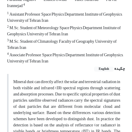
4
Irannejad
1
Assistant Professor, Space Physics Department, Institute of Geophysics,
University of Tehran, Iran
2
M.Sc. Student of Meteorology, Space Physics Department, Institute of
Geophysics, University of Tehran, Iran
3
M.Sc. Student of Climatology, Faculty of Geography, University of
Tehran, Iran
4
Associate Professor, Space Physics Department, Institute of Geophysics,
University of Tehran, Iran
چکیده
English
Mineral dust can directly affect the solar and terrestrial radiation in
both visible and infrared (IR) spectral regions through scattering
and absorption processes. Due to specific optical properties of dust
particles, satellite observed radiances carry the spectral signatures
of dust particles that are different from molecular, cloud, and
underlying surface. Based on these differences, various detection
schemes have been developed to distinguish dust. In practice, the
detection is based on the analysis of reflectance (or radiance) in
visible bands or brightness temperature (BT) in IR bands. The