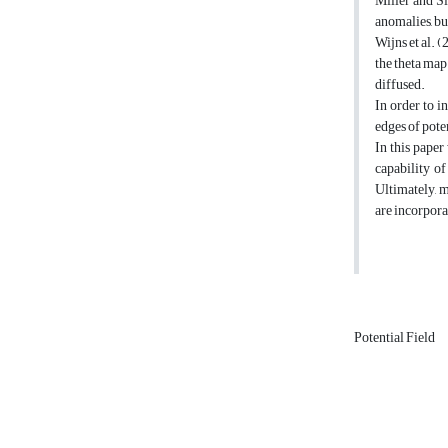
Miller and Si
anomalies, but
Wijns et al. 
the theta map
diffused.
In order to i
edges of pote
In this paper
capability of
Ultimately, m
are incorpora
Potential Field