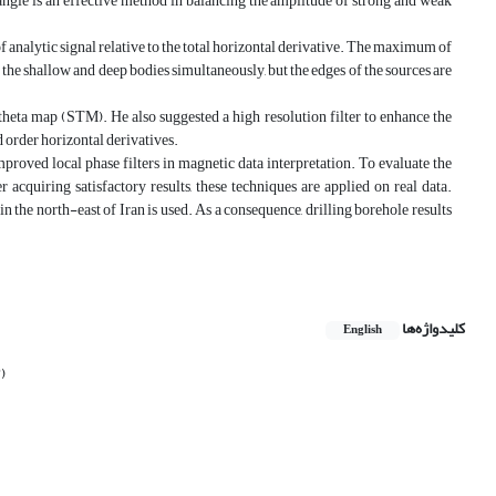
 angle is an effective method in balancing the amplitude of strong and weak
f analytic signal relative to the total horizontal derivative. The maximum of
 the shallow and deep bodies simultaneously, but the edges of the sources are
 theta map (STM). He also suggested a high resolution filter to enhance the
d order horizontal derivatives.
proved local phase filters in magnetic data interpretation. To evaluate the
acquiring satisfactory results, these techniques are applied on real data.
the north-east of Iran is used. As a consequence, drilling borehole results
کلیدواژه‌ها
English
)