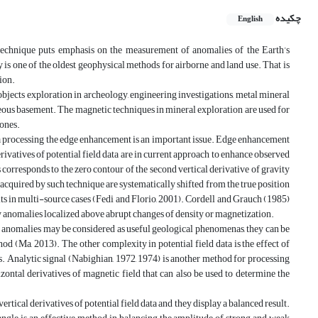
چکیده
English
technique puts emphasis on the measurement of anomalies of the Earth’s
 is one of the oldest geophysical methods for airborne and land use. That is
ion.
 objects exploration in archeology, engineering investigations, metal mineral
igneous basement. The magnetic techniques in mineral exploration are used for
ones.
ata processing the edge enhancement is an important issue. Edge enhancement
erivatives of potential field data are in current approach to enhance observed
responds to the zero contour of the second vertical derivative of gravity
acquired by such technique are systematically shifted from the true position
lts in multi-source cases (Fedi and Florio, 2001). Cordell and Grauch (1985)
ty anomalies localized above abrupt changes of density or magnetization.
ak anomalies may be considered as useful geological phenomenas, they can be
od (Ma, 2013). The other complexity in potential field data is the effect of
 Analytic signal (Nabighian, 1972, 1974) is another method for processing
izontal derivatives of magnetic field that can also be used to determine the
tical derivatives of potential field data and they display a balanced result.