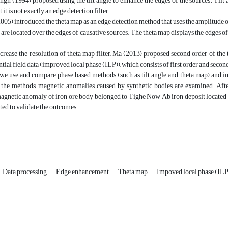
ngh (1994) proposed using the tilt angle to enhance the edges of the sources. Tilt
 it is not exactly an edge detection filter.
(2005) introduced the theta map as an edge detection method that uses the amplitude o
 are located over the edges of causative sources. The theta map displays the edges of
ncrease the resolution of theta map filter, Ma (2013) proposed second order of the
ntial field data (improved local phase (ILP)), which consists of first order and secon
 we use and compare phase based methods (such as tilt angle and theta map) and im
 the methods, magnetic anomalies caused by synthetic bodies are examined. After 
agnetic anomaly of iron ore body belonged to Tighe Now Ab iron deposit located in 
ted to validate the outcomes.
Data processing
Edge enhancement
Theta map
Impoved local phase (ILP