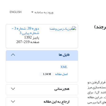
ورود به سامانه
ENGLISH
یرجند)
دوره 39، شماره 3 -
شماره پیاپی 3
پاییز 1392
صفحه
207-219
فایل ها
XML
اصل مقاله
1.34 M
 قرار گرفتن دو
رجسته‌سازی مرز
هم رسانی
نند آن). برای
 در این مقاله
ارجاع به این مقاله
های آنها بررسی