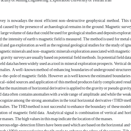
aculty of Mining Engineering – Exploration, University of Tehran, Iran
vey is nowadays the most efficient non-destructive geophysical method. This 
d, caused by the presence of archaeological remains in the ground. Magnetic survey
a large volume of data that could be used for geological studies and deposits explorat
d, the intensity of earth's magnetic field is measured. The method is used for metal
oil and gas exploration, as well as the regional geological studies for the study of 
agnetic minerals and non-magnetic minerals exploration associated with magnetic 
gravity surveys are usually based on potential field methods. In potential field d
field data has been widely used as a tool in mineral exploration prospects. Vertical d
alies. A well-known method of enhancing boundaries of underground structures cor
-the-pole of magnetic fields. However, as is well known, the estimated boundaries 
ical-sided sources, and application of this method produces fairly complicated resu
hat the maximum of horizontal derivative is applied to the gravity or pseudo gravi
ld data often contains anomalies with a wide range of amplitude, and while the we
recognize among the strong anomalies in the total horizontal derivative (THD) meth
alies. The THD method is not successful to enhance the boundary of these models.
ation of magnetic field data. Analytical signal is combination of vertical and hor
he masses. The high values in this map indicate the location of the masses.
erous edge-detection filters have been used which are based on the horizontal and ver