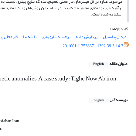
می‌شود. علاوه بر آن فیلتر‌های فاز محلی تعمیم‌یافته که نتایج بهتری نسبت به
برآورد مرز توده‌های مجاور هم دارند. در ‌نهایت این روش‌ها روی داده‌های مغن
استفاده شده است.
کلیدواژه‌ها
میدان پتانسیل
پردازش داده
برجسته‌سازی مرز
نقشه تتا
فاز محلی پ
20.1001.1.2538371.1392.39.3.14.3
عنوان مقاله
English
gnetic anomalies, A case study: Tighe Now Ab iron
نویسندگان
English
sfahan, Iran
Iran