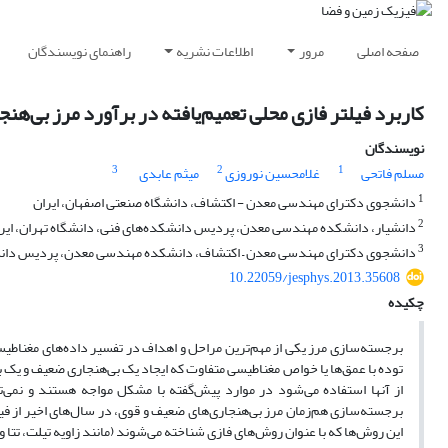
صفحه اصلی
مرور
اطلاعات نشریه
راهنمای نویسندگان
کاربرد فیلتر فازی محلی تعمیم‌یافته در برآورد مرز بی‌ه
نویسندگان
3
2
1
مسلم فاتحی
غلامحسین نوروزی
میثم عابدی
1
دانشجوی دکترای مهندسی معدن - اکتشاف، دانشگاه صنعتی اصفهان، ایران
2
دانشیار، دانشکده مهندسی معدن، پردیس دانشکده‌های فنی، دانشگاه تهران، ایر
3
دانشجوی دکترای مهندسی معدن – اکتشاف، دانشکده مهندسی معدن، پردیس دانشکد
10.22059/jesphys.2013.35608
چکیده
برجسته‌سازی مرز یکی از مهم‌ترین مراحل و اهداف در تفسیر داده‌های مغناطیسی 
توده با عمق‌ها یا خواص مغناطیسی متفاوت که ایجاد یک بی‌هنجاری‌‌ ضعیف و یک ب
از آنها استفاده می‌شود در موارد پیش‌گفته با مشکل مواجه هستند و نمی‌تو
برجسته‌سازی هم‌زمان مرز بی‌هنجاری‌‌‌های ضعیف و قوی، در سال‌های اخیر از 
این روش‌ها که با عنوان روش‌های فازی شناخته می‌شوند (مانند زاویه تیلت، تتا