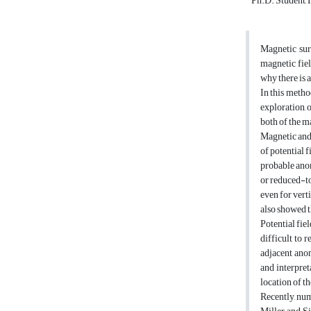
Ph.D. Student, F
Magnetic sur
magnetic fiel
why there is 
In this metho
exploration, 
both of the m
Magnetic and 
of potential 
probable anom
or reduced-to
even for vert
also showed t
Potential fie
difficult to 
adjacent anom
and interpret
location of t
Recently, num