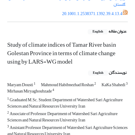
گلستان
20.1001.1.2538371.1392.39.4.13.4
عنوان مقاله
English
Study of climate indices of Tamar River basin
Golestan Province in terms of climate change
using by LARS-WG model
نویسندگان
English
1
2
3
Maryam Dousti
Mahmoud Habibnezhad Roshan
KaKa Shahedi
4
Mirhasan Miryaghoubzade
1
Graduated M.Sc. Student, Department of Watershed, Sari Agriculture
Sciences and Natural Resources University, Iran
2
Associate of Professor, Department of Watershed, Sari Agriculture
Sciences and Natural Resources University, Iran
3
Assistant Professor, Department of Watershed, Sari Agriculture Sciences
and Natural Resources University, Iran