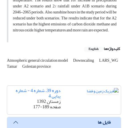
temperature. The results show that 16% increase in precipitation
under A2 scenario and 2% rainfall under A1B scenario during
2046-2065 periods. Also, sunshine hours in the study period will be
reduced under both scenarios. The results indicate that for the A2
scenario has the highest emissions of carbon dioxide, methane and
nitrous oxide, higher temperatures and more rain are expected.
کلیدواژه‌ها
English
Atmospheric general circulation model
Downscaling
LARS_WG
Tamar
Golestan province
دوره 39، شماره 4 - شماره
پیاپی 4
زمستان 1392
صفحه
177-189
فایل ها