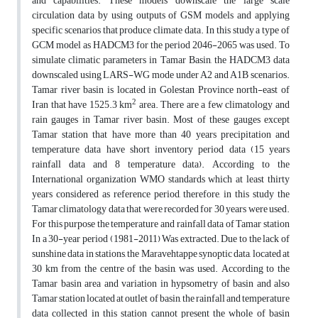
and capabilities. These models downscale the large scale
circulation data by using outputs of GSM models and applying
specific scenarios that produce climate data. In this study a type of
GCM model as HADCM3 for the period 2046-2065 was used. To
simulate climatic parameters in Tamar Basin, the HADCM3 data
downscaled using LARS-WG mode under A2 and A1B scenarios.
Tamar river basin is located in Golestan Province north-east of
2
Iran that have 1525.3 km
area. There are a few climatology and
rain gauges in Tamar river basin. Most of these gauges except
Tamar station that have more than 40 years precipitation and
temperature data have short inventory period data (15 years
rainfall data and 8 temperature data). According to the
International organization WMO standards which at least thirty
years considered as reference period, therefore, in this study the
Tamar climatology data that were recorded for 30 years were used.
For this purpose the temperature and rainfall data of Tamar station
In a 30-year period (1981-2011) Was extracted. Due to the lack of
sunshine data in stations, the Maravehtappe synoptic data, located at
30 km from the centre of the basin, was used. According to the
Tamar basin area and variation in hypsometry of basin and also
Tamar station located at outlet of basin, the rainfall and temperature
data collected in this station cannot present the whole of basin