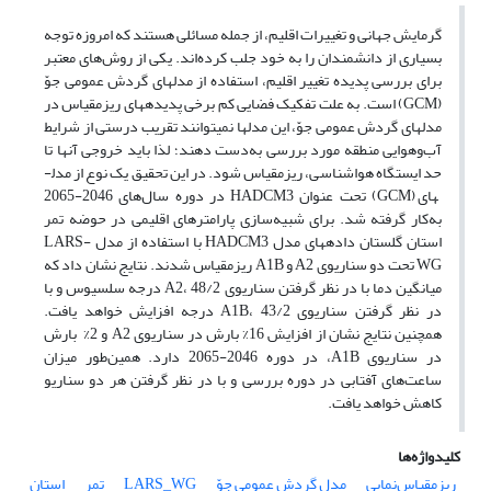
گرمایش جهانی و تغییرات اقلیم، از جمله مسائلی هستند که امروزه توجه
بسیاری از دانشمندان را به خود جلب کرده‌اند. یکی از روش‌های معتبر
برای بررسی پدیده تغییر اقلیم، استفاده از مدل­های گردش عمومی جوّ
(GCM) است. به علت تفکیک فضایی کم برخی پدیده­های ریزمقیاس در
مدل­های گردش عمومی جوّ، این مدل­ها نمی­توانند تقریب درستی از شرایط
آب‌وهوایی منطقه مورد بررسی به‌دست دهند؛ لذا باید خروجی آنها تا
حد ایستگاه هواشناسی، ریزمقیاس شود. در این تحقیق یک نوع از مدل­
های (GCM) تحت عنوان HADCM3 در دوره سال‌های 2046-2065
به‌کار گرفته شد. برای شبیه‌‌سازی پارامترهای اقلیمی در حوضه تمر
استان گلستان داده­های مدل HADCM3 با استفاده از مدل LARS-
WG تحت دو سناریوی A2 و A1B ریزمقیاس شدند. نتایج نشان داد که
میانگین دما با در نظر گرفتن سناریوی A2، 48/2 درجه سلسیوس و با
در نظر گرفتن سناریوی A1B، 43/2 درجه افزایش خواهد یافت.
همچنین نتایج نشان از افزایش 16% بارش در سناریوی A2 و 2% بارش
در سناریوی A1B، در دوره 2046-2065 دارد. همین‌طور میزان
ساعت‌های آفتابی در دوره بررسی و با در نظر گرفتن هر دو سناریو
کاهش خواهد یافت.
کلیدواژه‌ها
ریزمقیاس‌‌نمایی
مدل گردش عمومی جوّ
LARS_WG
تمر
استان