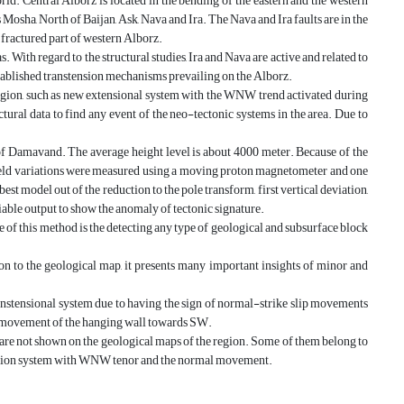
ld. Central Alborz is located in the bending of the eastern and the western
 Mosha, North of Baijan, Ask, Nava and Ira. The Nava and Ira faults are in the
 fractured part of western Alborz.
. With regard to the structural studies, Ira and Nava are active and related to
tablished transtension mechanisms prevailing on the Alborz.
e region, such as new extensional system with the WNW trend activated during
ral data to find any event of the neo-tectonic systems in the area. Due to
 of Damavand. The average height level is about 4000 meter. Because of the
field variations were measured using a moving proton magnetometer and one
st model out of the reduction to the pole transform, first vertical deviation,
liable output to show the anomaly of tectonic signature.
 of this method is the detecting any type of geological and subsurface block
on to the geological map, it presents many important insights of minor and
anstensional system due to having the sign of normal-strike slip movements
mal movement of the hanging wall towards SW.
are not shown on the geological maps of the region. Some of them belong to
tension system with WNW tenor and the normal movement.