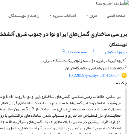
راهنمای نویسندگان
اطلاعات نشریه
مرور
صفحه اصلی
ب شرق آتشفشان دماوند با استفاده از روش مغناطیس‌سنجی
نویسندگان
2
1
صفیه امیدیان
بهروز اسکوئی
1
گروه فیزیک زمین، مؤسسه ژئوفیزیک دانشگاه تهران
2
دانشکده زمین‌شناسی، دانشگاه تهران
10.22059/jesphys.2014.50634
چکیده
 محسوب
جهت بارز به زیر گدازه‌‌های دماوند در منطقه آب اسک محو می‌شوند. از آنجا که
 تغییر یافته است و موجب
به قطب، مشتق قائم مرتبه اول، ادامه فراسو و سیگنال تحلیلی تهیه و بررسی شدند.