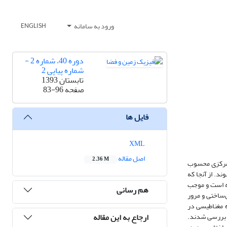
ورود به سامانه
ENGLISH
دوره 40، شماره 2 -
شماره پیاپی 2
تابستان 1393
83-96
صفحه
فایل ها
XML
اصل مقاله
2.36 M
بر اساس اطلاعات زمین‌ش
می‌شوند. ادامه
مطابق تحقیقات جدید، 
هم رسانی
فعالیت‌های بزرگ‌مقیاس ساخت
دوباره نظرات پیشین در تطبیق با یافته‌‌های جدید، گسل‌های شرقی منطقه چالش‌برانگیز دماوند، به روش مغناطیس‌سنجی بررسی شد. 
ارجاع به این مقاله
امتداد دو نیم‌