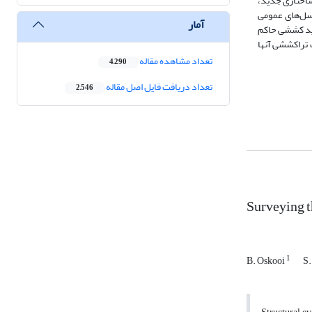
از آنجا که خر
نقشه زمین‌شنا
آمار
(ESE) وجود دار
بر البرز نیز وجود 
تعداد مشاهده مقاله
4,290
تعداد دریافت فایل اصل مقاله
2,546
Surveying t
1
B. Oskooi
S.