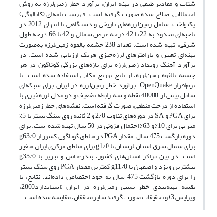
شتاب و مقادیر طیفی در پهنه ایران، برآورد خطر زمین‌لرزه به روش
احتمالاتی اصلاح شده صورت گرفته است. فهرست نامه‌ای (کاتالوگی)
یکنواخت، شامل زمین‌لرزه‌های تاریخی و دستگاهی تا انتهای 2012 در
ناحیه‌ای محدود به 22 تا 42 درجه عرض شمالی و 42 تا 66 درجه طول
شرقی، تهیه شده است. تعداد 238 چشمه بالقوه زمین‌لرزه به‌صورت
پهنه‌ای تعیین و پارامترهای لرزه‌خیزی هریک ارزیابی شده است. در
برآورد آهنگ رویداد زمین‌لرزه برای بازه‌های بزرگی گوناگون در هر
چشمه بالقوه زمین‌لرزه، از تابع توزیع مکانی استفاده شده است. با
نرم‌افزار OpenQuake، برآورد خطر زمین‌لرزه در ایران برای شبکه‌ای
شامل بیش از 40000 نقطه و سه رابطه تضعیف و دو مدل لرزه‌خیزی با
استفاده از درخت منطقی، صورت گرفته است. نقشه‌های خطر زمین‌لرزه
برای PGA و SA در دوره‌های تناوب 2/0 و 2 ثانیه روی سنگ بستر با 5%
میرایی برای 10% و 63% احتمال فزونی در 50 سال تهیه شده است. برای
دوره بازگشت 475 سال، مقدار PGA در مناطق گوناگون کشور از g63/0
برای شمال شرق استان لرستان تا g1/0 برای مناطق مرکزی ایران متغیر
است. در بین مراکز استان‌های کشور، بندرعباس و تبریز با g35/0
بیشترین و یزد و اصفهان با g11/0 کمترین مقدار PGA روی سنگ بستر
را برای دوره بازگشت 475 سال به خود اختصاص داده‌اند. نتایج، با
نقشه پهنه‌بندی خطر نسبی زمین‌لرزه در ایران (استاندارد2800،
ویرایش 3) و تحقیقات صورت گرفته سایر محققان، مقایسه شده است.