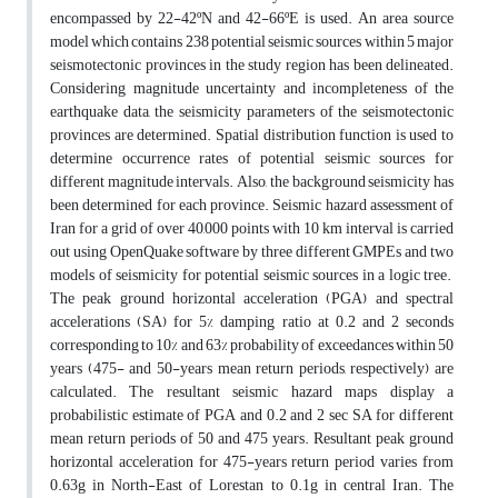
encompassed by 22-42ºN and 42-66ºE is used. An area source
model which contains 238 potential seismic sources within 5 major
seismotectonic provinces in the study region has been delineated.
Considering magnitude uncertainty and incompleteness of the
earthquake data, the seismicity parameters of the seismotectonic
provinces are determined. Spatial distribution function is used to
determine occurrence rates of potential seismic sources for
different magnitude intervals. Also, the background seismicity has
been determined for each province. Seismic hazard assessment of
Iran for a grid of over 40,000 points with 10 km interval is carried
out using OpenQuake software by three different GMPEs and two
models of seismicity for potential seismic sources in a logic tree.
The peak ground horizontal acceleration (PGA) and spectral
accelerations (SA) for 5% damping ratio at 0.2 and 2 seconds
corresponding to 10% and 63% probability of exceedances within 50
years (475- and 50-years mean return periods, respectively) are
calculated. The resultant seismic hazard maps display a
probabilistic estimate of PGA and 0.2 and 2 sec SA for different
mean return periods of 50 and 475 years. Resultant peak ground
horizontal acceleration for 475-years return period varies from
0.63g in North-East of Lorestan to 0.1g in central Iran. The