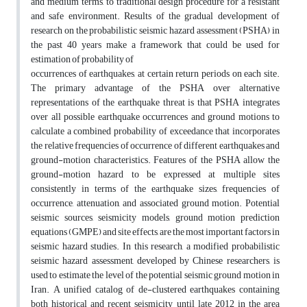
and medium terms, to traditional design procedure for a resistant
and safe environment. Results of the gradual development of
research on the probabilistic seismic hazard assessment (PSHA) in
the past 40 years make a framework that could be used for
estimation of probability of
occurrences of earthquakes, at certain return periods on each site.
The primary advantage of the PSHA over alternative
representations of the earthquake threat is that PSHA integrates
over all possible earthquake occurrences and ground motions to
calculate a combined probability of exceedance that incorporates
the relative frequencies of occurrence of different earthquakes and
ground-motion characteristics. Features of the PSHA allow the
ground-motion hazard to be expressed at multiple sites
consistently in terms of the earthquake sizes, frequencies of
occurrence, attenuation, and associated ground motion. Potential
seismic sources, seismicity models, ground motion prediction
equations (GMPE) and site effects, are the most important factors in
seismic hazard studies. In this research, a modified probabilistic
seismic hazard assessment, developed by Chinese researchers, is
used to estimate the level of the potential seismic ground motion in
Iran. A unified catalog of de-clustered earthquakes containing
both historical and recent seismicity until late 2012 in the area