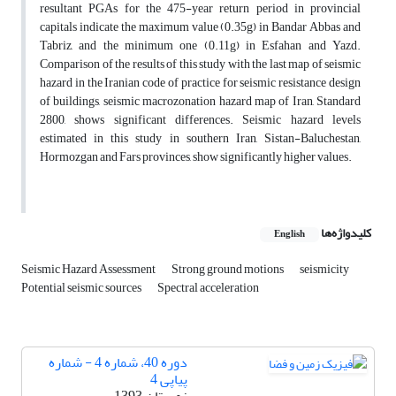
resultant PGAs for the 475-year return period in provincial
capitals indicate the maximum value (0.35g) in Bandar Abbas and
Tabriz, and the minimum one (0.11g) in Esfahan and Yazd.
Comparison of the results of this study with the last map of seismic
hazard in the Iranian code of practice for seismic resistance design
of buildings, seismic macrozonation hazard map of Iran, Standard
2800, shows significant differences. Seismic hazard levels
estimated in this study in southern Iran, Sistan-Baluchestan,
Hormozgan and Fars provinces, show significantly higher values.
کلیدواژه‌ها
English
Seismic Hazard Assessment
Strong ground motions
seismicity
Potential seismic sources
Spectral acceleration
دوره 40، شماره 4 - شماره
پیاپی 4