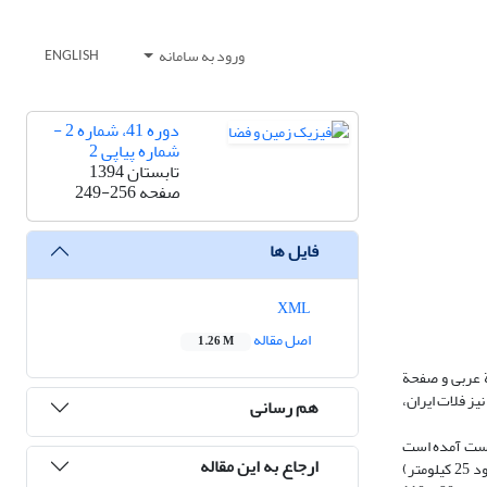
ورود به سامانه
ENGLISH
دوره 41، شماره 2 -
شماره پیاپی 2
تابستان 1394
صفحه
249-256
فایل ها
XML
اصل مقاله
1.26 M
ة عربی و صفحة
ز فلات ایران،
هم رسانی
شمال-غرب زاگرس و شرق آناتولی، ضخیم‌شدگی پوسته (42 تا 48 کیلومتر) به دست آمده است
ارجاع به این مقاله
که در حرکت به سمت غرب آناتولی از ضخامت آن کاسته می‌شود. ژرفای موهو در پوستة اقیانوسی دریای سیاه به نازک‌ترین مقدار خود در منطقة مورد تحقیق (حدود 25 کیلومتر)