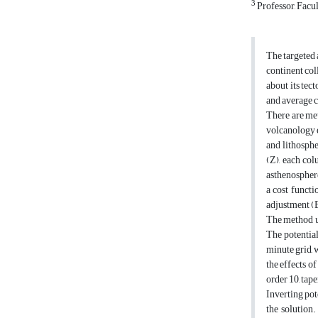
3
Professor, Facul
The targeted 
continent col
about its tec
and average c
There are met
volcanology et
and lithosphe
(Z), each col
asthenosphere
a cost funct
adjustment (
The method us
The potential
minute grid, 
the effects o
order 10, tap
Inverting pot
the solution