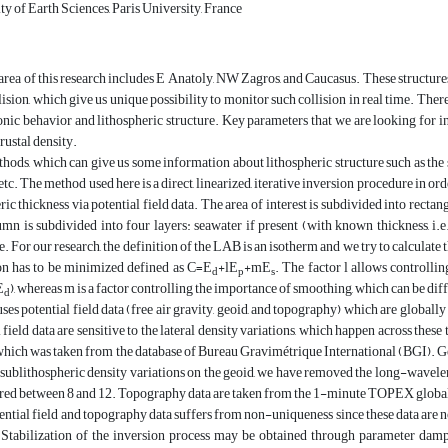
ty of Earth Sciences, Paris University, France
area of this research includes E Anatoly, NW Zagros, and Caucasus. These structures
lision, which give us unique possibility to monitor such collision in real time. There
tonic behavior and lithospheric structure. Key parameters that we are looking for
rustal density.
hods, which can give us some information about lithospheric structure such as the
c. The method used here is a direct, linearized, iterative inversion procedure in orde
ric thickness via potential field data. The area of interest is subdivided into rect
umn is subdivided into four layers: seawater if present (with known thickness, i.e
. For our research, the definition of the LAB is an isotherm and we try to calculate 
ion has to be minimized defined as C=E
+lE
+mE
. The factor l allows controlli
d
p
s
E
), whereas m is a factor controlling the importance of smoothing, which can be diff
d
es potential field data (free air gravity, geoid, and topography) which are globally 
 field data are sensitive to the lateral density variations, which happen across these
which was taken from the database of Bureau Gravimétrique International (BGI). G
f sublithospheric density variations on the geoid, we have removed the long-wavel
ered between 8 and 12. Topography data are taken from the 1-minute TOPEX global d
ential field and topography data suffers from non-uniqueness since these data are not
. Stabilization of the inversion process may be obtained through parameter damp