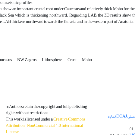
rom seismic profiles.
s show an important crustal root under Caucasus and relatively thick Moho for the
Black Sea, which is thickening northward. Regarding LAB, the 3D results show t
 LAB thickens northward towards the Eurasia and in the western part of Anatolia.
aucasus
NW Zagros
Lithosphere
Crust
Moho
© Authors retain the copyright and full publishing
rights without restrictions.
مجله فیزیک زمین و فضا در پایگاه بین المللی DOAJ نمایه
This work is licensed under a
Creative Commons
Attribution-NonCommercial 4.0 International
License
.