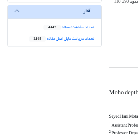
می‌رسد که به سمت شمال و صفحة اوراسیا به‌تدریج ضخیم می‌شود. در بخش‌های شرقی صفحة آناتولی و در اتصال به شمال-غرب زاگرس، نازک‌شدگی سنگ‌کره تا حدود 90 تا 110
آمار
تعداد مشاهده مقاله
4,447
تعداد دریافت فایل اصل مقاله
2,168
Moho depth 
Seyed Hani Mota
1
Assistant Profes
2
Professor, Depar