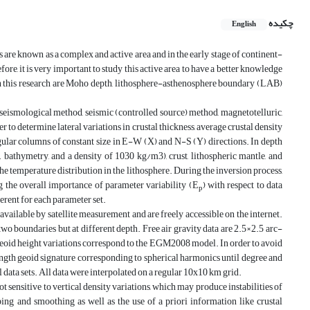
چکیده
English
 are known as a complex and active area and in the early stage of continent-
fore, it is very important to study this active area to have a better knowledge
 in this research are Moho depth, lithosphere-asthenosphere boundary (LAB)
 seismological method, seismic (controlled source) method, magnetotelluric,
r to determine lateral variations in crustal thickness, average crustal density
angular columns of constant size in E-W (X) and N-S (Y) directions. In depth
. bathymetry, and a density of 1030 kg/m3), crust, lithospheric mantle, and
the temperature distribution in the lithosphere. During the inversion process,
ng the overall importance of parameter variability (E
) with respect to data
p
erent for each parameter set.
available by satellite measurement and are freely accessible on the internet.
 two boundaries but at different depth. Free air gravity data are 2.5×2.5 arc-
eoid height variations correspond to the EGM2008 model. In order to avoid
ength geoid signature corresponding to spherical harmonics until degree and
ata sets. All data were interpolated on a regular 10x10 km grid.
 sensitive to vertical density variations, which may produce instabilities of
ing and smoothing as well as the use of a priori information like crustal