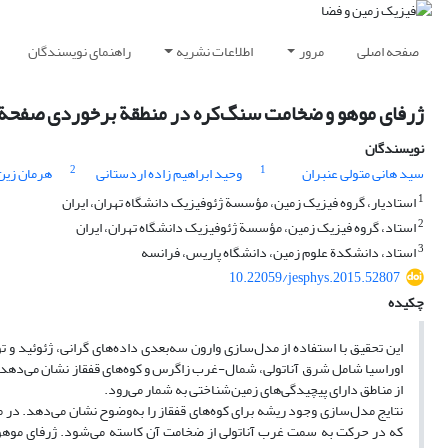
صفحه اصلی
مرور
اطلاعات نشریه
راهنمای نویسندگان
ژرفای موهو و ضخامت سنگ‌کره در منطقة برخوردی صفحة اور
نویسندگان
2
1
سید هانی متولی عنبران
وحید ابراهیم زاده اردستانی
هرمان زین
1
استادیار، گروه فیزیک زمین، مؤسسة ژئوفیزیک دانشگاه تهران، ایران
2
استاد، گروه فیزیک زمین، مؤسسة ژئوفیزیک دانشگاه تهران، ایران
3
استاد، دانشکدة علوم زمین، دانشگاه پاریس، فرانسه
10.22059/jesphys.2015.52807
چکیده
این تحقیق با استفاده از مدل‌سازی وارون سه‌بعدی داده‌های گرانی، ژئوئید و
اوراسیا شامل شرق آناتولی، شمال-غرب زاگرس و کوه‌های قفقاز نشان می‌دهد. 
از مناطق دارای پیچیدگی‌های زمین‌شناختی به شمار می‌رود.