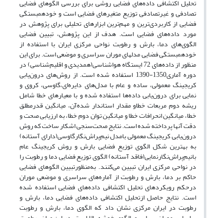
تحلیل اکتشافی داده‌های فضایی روشی برای بررسی الگوهای فضایی
تصادفی و غیرتصادفی توزیع متغیرهای فضایی است و خودهمبستگی
فضایی از کاربردی‌ترین و مهم‌ترین ابزارهای تحلیلی برای پژوهش در
مورد داده‌های فضایی است. هدف از این پژوهش، تبیین فضایی
الگوی‌های دما، بارش و رطوبت نواحی مرکزی ایران با استفاده از
خودهمبستگی فضایی مدل­های موران سراسری و موضعی است. برای این
منظور از داده­‌‌های 72 ایستگاه هواشناسی(همدیدی و اقلیم‌شناسی) در
دوره آماری1350-1390 استفاده شده است. از روش‌های درون‌یابی
کریجینگ معمولی، ساده و عام با مدل‌‌های دایره‌ای،گاوسی، کروی و
نمایی برای درون‌یابی داده‌ها استفاده شده و با معیارهای خطا شامل
ریشه دوم مربعات خطاو مقدار استاندار شده‌آن، میانگین قدرمطلق
خطا، میانگین انحرافات خطا و میانگین توان دوم خطا، به ارزیابی صحت و
دقت آنها پرداخته شده‌ است. نتایج صحت‌‌سنجی اشکار ساخت که روش
درون‌یابی کریجینگ معمولی بامدل نیم‌پراش‌نگارگاوسی(دارای آستانه)
به بهترین شکل الگوی توزیع فضایی بارش و روش کریجینگ عام
بانیم‌پراش‌نگارنمایی(فاقد آستانه) الگوی توزیع فضایی دما و رطوبت را
در نواحی مرکزی ایران تبیین می‌کنند. به‌منظورتبیین الگو‌های فضایی
حاکم بر دما، بارش و رطوبت از آماره‌های سراسری و موضعی موران
درحکم رویکردهای تحلیل اکتشافی داده‌های فضایی استفاده شده
است. نتایج حاصل ازتحلیل اکتشافی داده‌های فضایی دما، بارش و
رطوبت در ایران مرکزی نشان داد که الگوی دما، بارش و رطوبت
براساس موران سراسری الگوی خوشه بالا است. در این میان، رطوبت