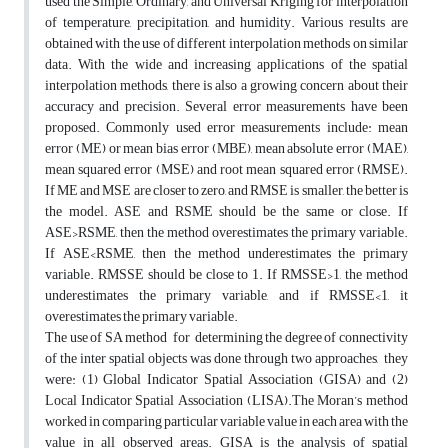
used the Simple, Ordinary, and Universal Kriging for interpolation
of temperature, precipitation, and humidity. Various results are
obtained with the use of different interpolation methods on similar
data. With the wide and increasing applications of the spatial
interpolation methods, there is also a growing concern about their
accuracy and precision. Several error measurements have been
proposed. Commonly used error measurements include: mean
error (ME) or mean bias error (MBE), mean absolute error (MAE),
mean squared error (MSE) and root mean squared error (RMSE).
If ME and MSE are closer to zero, and RMSE is smaller, the better is
the model. ASE and RSME should be the same or close. If
ASE>RSME, then the method overestimates the primary variable.
If ASE<RSME, then the method underestimates the primary
variable. RMSSE should be close to 1. If RMSSE>1, the method
underestimates the primary variable, and if RMSSE<1, it
overestimates the primary variable.
The use of SA method for determining the degree of connectivity
of the inter spatial objects was done through two approaches, they
were: (1) Global Indicator Spatial Association (GISA) and (2)
Local Indicator Spatial Association (LISA).The Moran’s method
worked in comparing particular variable value in each area with the
value in all observed areas. GISA is the analysis of spatial