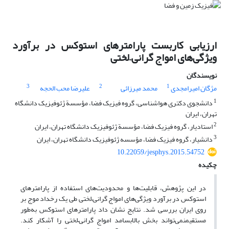
ارزیابی کاربست پارامترهای استوکس در برآورد
ویژگی‌های امواج گرانی–لختی
نویسندگان
3
2
1
مژگان امیرامجدی
محمد میرزائی
علیرضا محب الحجه
1
دانشجوی دکتری هواشناسی، گروه فیزیک فضا، مؤسسة ژئوفیزیک دانشگاه
تهران، ایران
2
استادیار، گروه فیزیک فضا، مؤسسة ژئوفیزیک دانشگاه تهران، ایران
3
دانشیار، گروه فیزیک فضا، مؤسسه ژئوفیزیک دانشگاه تهران، ایران
10.22059/jesphys.2015.54752
چکیده
در این پژوهش، قابلیت‌ها و محدودیت‌های استفاده از پارامترهای
استوکس در برآورد ویژگی‌های امواج گرانی–لختی طی یک رخداد موج بر
روی ایران بررسی شد. نتایج نشان داد پارامترهای استوکس به‌طور
مستقیمنمی‌تواند بخش بالابسامد امواج گرانی–لختی را آشکار کند.