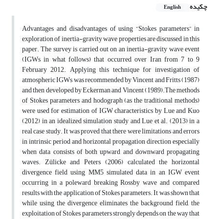
چکیده
English
Advantages and disadvantages of using “Stokes parameters” in
exploration of inertia-gravity wave properties are discussed in this
paper. The survey is carried out on an inertia-gravity wave event
(IGWs in what follows) that occurred over Iran from 7 to 9
February 2012. Applying this technique for investigation of
atmospheric IGWs was recommended by Vincent and Fritts (1987)
and then developed by Eckerman and Vincent (1989).The methods
of Stokes parameters and hodograph (as the traditional methods)
were used for estimation of IGW characteristics by Lue and Kuo
(2012) in an idealized simulation study and Lue et al. (2013) in a
real case study. It was proved that there were limitations and errors
in intrinsic period and horizontal propagation direction especially
when data consists of both upward and downward propagating
waves. Zülicke and Peters (2006) calculated the horizontal
divergence field using MM5 simulated data in an IGW event
occurring in a poleward breaking Rossby wave and compared
results with the application of Stokes parameters. It was shown that
while using the divergence eliminates the background field, the
exploitation of Stokes parameters strongly depends on the way that