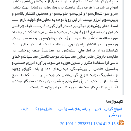
همچنین اثر باد زمینه، مانع از برآورد دقیق از جهت‌گیری افقی انتشار
امواج می‌شود. از طرف دیگر ماهیت این روش قادر به تمایز جهت انتشار
شرق‌سو (شمال‌سو) و غرب‌سو(جنوب‌سو) و همچنین انتشار بالاسو و
پایین‌سوی انرژی نیست. از این رو با توجه به تحلیل‌های اولیه لازم است
استفاده از روش‌های دیگر نیز مدنظر قرار گیرد. کاربست طیف چرخشی
در این زمینه نتایج قابل قبولی در بردارد و نشان می‌دهد که در رخداد
موردمطالعه، انتشار بالاسوی انرژی در پوشن‌سپهر و به‌خصوص در
وردسپهر، بر انتشار پایین‌سوی آن غالب است. این در حالی است
کهاستفاده از پارامترهای استوکس در محاسبۀ طیف چرخشی در
مقایسه با روش متعارف این محاسبات، موجب کاهش محاسبات و خطای
ناشی از استفادۀ مکرر از تبدیل فوریه می‌شود. برآورد انرژی جنبشی و
پتانسیل حاصل از پریشیدگی میدان‌های دما و باد، گویای وجود
چشمۀبزرگ تولید امواج گرانی–لختی در وردسپهر است که با نتایج
شبیه‌سازی عددی در پژوهش‌های پیشینِ این رخداد، سازگار بوده و
تأییدی بر نتایج کاربست طیف چرخشی در این پژوهش است.
کلیدواژه‌ها
امواج گرانی-لختی
پارامترهای استوکس
تحلیل موجک
طیف
چرخشی
20.1001.1.2538371.1394.41.3.15.8