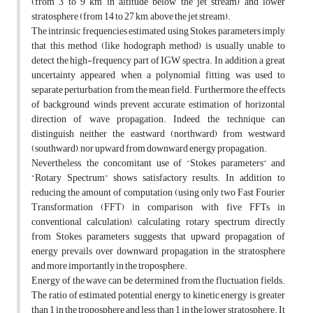
(from 3 to 9 km in altitude below the jet stream) and lower
stratosphere (from 14 to 27 km, above the jet stream).
The intrinsic frequencies estimated using Stokes parameters imply
that this method (like hodograph method) is usually unable to
detect the high-frequency part of IGW spectra. In addition, a great
uncertainty appeared when a polynomial fitting was used to
separate perturbation from the mean field. Furthermore, the effects
of background winds prevent accurate estimation of horizontal
direction of wave propagation. Indeed, the technique can
distinguish neither the eastward (northward) from westward
(southward), nor upward from downward energy propagation.
Nevertheless, the concomitant use of “Stokes parameters” and
“Rotary Spectrum” shows satisfactory results. In addition to
reducing the amount of computation (using only two Fast Fourier
Transformation (FFT) in comparison with five FFTs in
conventional calculation), calculating rotary spectrum directly
from Stokes parameters suggests that upward propagation of
energy prevails over downward propagation in the stratosphere
and more importantly in the troposphere.
Energy of the wave can be determined from the fluctuation fields.
The ratio of estimated potential energy to kinetic energy is greater
than 1 in the troposphere and less than 1 in the lower stratosphere. It