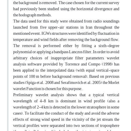
the background is removed. The case chosen for the current survey
had previously been studied using the horizontal divergence and
the hodograph methods.
The data used for this study were obtained from radio soundings
launched from five upper-air stations in Iran throughout the
mentioned event. IGWs structures were identified by fluctuation in
temperature and wind fields after removing the background flow.
The removal is performed either by fitting a sixth-degree
polynomial or applying a bandpass Lanczos filter. In order to avoid
arbitrary choices of inappropriate filter parameters, wavelet
analysis software provided by Torrence and Compo (1998) has
been applied to the interpolated data (with equal vertical-space
points of 100 m before background removal). Based on previous
studies (Spiga et al., 2008 and Serafimovich et al., 2005) the Morlet
wavelet Function is chosen for this purpose.
Preliminary wavelet analysis shows that a typical vertical
wavelength of 4-8 km is dominant in wind profile (also, a
wavelength of 2-4 km is detected in the lower stratosphere in some
cases). To facilitate the conduct of the study and avoid the adverse
effects of strong wind speed in the vicinity of the jet stream, the
vertical profiles were separated into two sections of troposphere