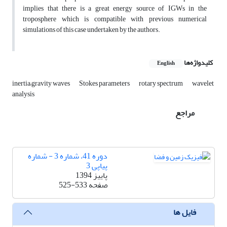
implies that there is a great energy source of IGWs in the
troposphere which is compatible with previous numerical
simulations of this case undertaken by the authors.
کلیدواژه‌ها
English
inertia–gravity waves
Stokes parameters
rotary spectrum
wavelet
analysis
مراجع
دوره 41، شماره 3 - شماره
پیاپی 3
پاییز 1394
صفحه
525-533
فایل ها