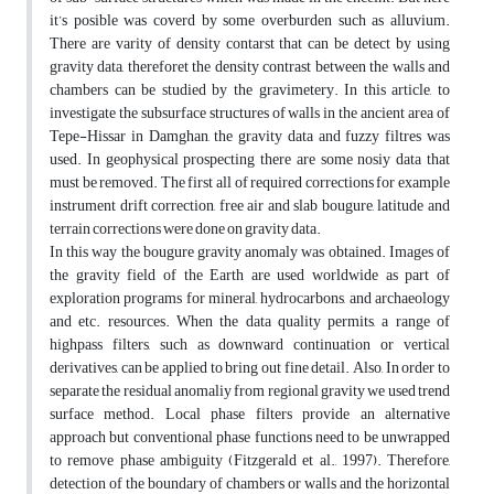
it’s posible was coverd by some overburden such as alluvium.
There are varity of density contarst that can be detect by using
gravity data, thereforet the density contrast between the walls and
chambers can be studied by the gravimetery. In this article, to
investigate the subsurface structures of walls in the ancient area of
Tepe-Hissar in Damghan, the gravity data and fuzzy filtres was
used. In geophysical prospecting there are some nosiy data that
must be removed. The first all of required corrections for example
instrument drift correction, free air and slab bougure, latitude and
terrain corrections were done on gravity data.
In this way the bougure gravity anomaly was obtained. Images of
the gravity field of the Earth are used worldwide as part of
exploration programs for mineral, hydrocarbons, and archaeology
and etc. resources. When the data quality permits, a range of
highpass filters, such as downward continuation or vertical
derivatives, can be applied to bring out fine detail. Also, In order to
separate the residual anomaliy from regional gravity we used trend
surface method. Local phase filters provide an alternative
approach but conventional phase functions need to be unwrapped
to remove phase ambiguity (Fitzgerald et al., 1997). Therefore,
detection of the boundary of chambers or walls and the horizontal