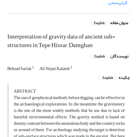
گرانی‌سنجی
عنوان مقاله
English
Interpretation of gravity data of ancient sub-
structures in Tepe Hissar, Damghan
نویسندگان
English
1
3
Behzad Sarlak
Ali Nejati Kalateh
چکیده
English
ABSTRACT
The use of geophysical methods, before digging, can be effective in
the archaeological explorations. In the meantime, the gravimetery
is the one of the most widely methods that be use, due to lack of
harmful environmental effects. The gravity method is based on
density contrast between the anomalous body and the country rocks
or around of them. For archeology studying, the target is detection
of sub-surface structures which was made in the enceint. But here