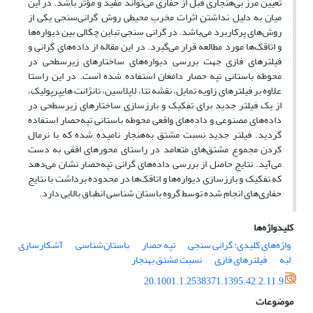
تعیین مرز بی‌هنجاری قبل از حفاری می‌تواند مفید و مؤثر باشد. در این
میان به دلیل نداشتن اثرات مخرب محیطی روش گرانی‌سنجی یکی از
روش‌های پرکاربرد می‌باشد. در گرانی سنجی تباین چگالی بین دیواره‌ها
و اتاقک‌ها مورد مطالعه قرار می‌گیرد. در این مقاله از داده‌های گرانی و
فیلترهای فازی‌ جهت بررسی دیواره‌های ساختارهای زیرسطحی در
محوطه باستانی تپه حصار دامغان استفاده شده است. در این راستا
علاوه بر فیلترهای زاویه تمایل، نقشه تتا، لاپلاسین، تانژانت‌ هایپرپولیک،
از یک فیلتر جدید برای تفکیک و بارزسازی ساختارهای زیرسطحی در
داده‌های مصنوعی و داده‌های واقعی محوطه باستانی تپه‌حصار استفاده
گردید. فیلتر جدید نسبت مشتق به‌هنجار نامیده شده که با نرمال
کردن مجموع مشتق‌های متعامد در راستای محورهای افقی به دست
می‌آید. نتایج حاصل از بررسی‌ داده‌های گرانی تپه‌حصار نشان می‌دهد
که تفکیک و بارزسازی دیواره‌ها و اتاقک‌ها در محدوده برداشت با نتایج
حفاری‌های انجام شده توسط گروه باستان شناسی انطباق بالایی دارد.
کلیدواژه‌ها
واژه‌های کلیدی: گرانی سنجی
تپه حصار
باستان‌شناسی
آشکارسازی
لبه
فیلترهای فازی
نسبت مشتق بهنجار
20.1001.1.2538371.1395.42.2.11.9
موضوعات