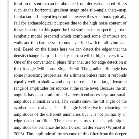
location of sources can be obtained from derivative based filters
such as the horizontal gradient magnitude, tilt-angle, theta-map,
Laplacian and tangent hyperbolic, however these methods typically
fail for archaeological purposes due to the high noise content of
these datasets. In this paper, the first similary to prospecting area a
synthetic model prepared which combined some chambers and
walls, and the chambers or rooms have filled with the alluvium and
soil. Based on the filters, here we can detect the edges that the
density change sharp and density contrast will be high or very low.
One of the conventional phase filter that use for edge detection is
the tilt angle (Miller and Singh, 1994). The gradient tilt angle has
some interesting properties. As a dimensionless ratio it responds
equally well to shallow and deep sources and to a large dynamic
range of amplitudes for sources at the same level. Because the tilt
angle is based on a ratio of derivatives, it enhances large and small
amplitude anomalies well. The results show the tilt angle of the
synthetic and real data. The tilt angle is effective in balancing the
amplitudes of the different anomalies, but it is not primarily an
edge-detection filter. The theta map uses the analytic signal
amplitude to normalize the total horizontal derivative (Wijns et al.
2005). The amplitude of the response of this filter from the deeper