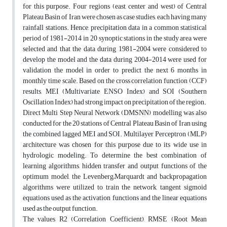
for this purpose. Four regions (east, center and west) of Central
Plateau Basin of Iran were chosen as case studies, each having many
rainfall stations. Hence, precipitation data in a common statistical
period of 1981-2014 in 20 synoptic stations in the study area were
selected and that the data during 1981-2004 were considered to
develop the model and the data during 2004-2014 were used for
validation the model in order to predict the next 6 months in
monthly time scale. Based on the cross correlation function (CCF)
results, MEI (Multivariate ENSO Index) and SOI (Southern
Oscillation Index) had strong impact on precipitation of the region.
Direct Multi Step Neural Network (DMSNN) modelling was also
conducted for the 20 stations of Central Plateau Basin of Iran using
the combined lagged MEI and SOI. Multilayer Perceptron (MLP)
architecture was chosen for this purpose due to its wide use in
hydrologic modeling. To determine the best combination of
learning algorithms, hidden transfer and output functions of the
optimum model, the Levenberg–Marquardt and backpropagation
algorithms were utilized to train the network, tangent sigmoid
equations used as the activation functions and the linear equations
used as the output function.
The values R2 (Correlation Coefficient), RMSE (Root Mean