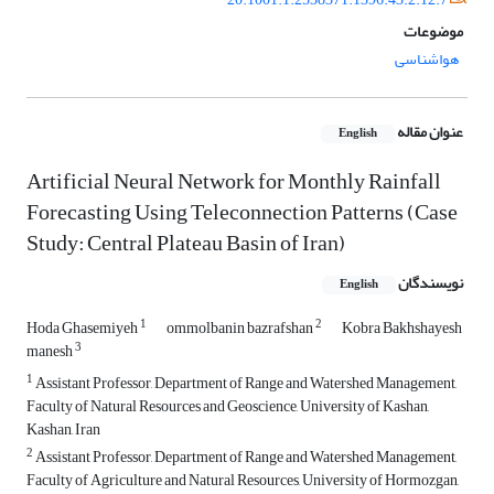
موضوعات
هواشناسی
عنوان مقاله
English
Artificial Neural Network for Monthly Rainfall
Forecasting Using Teleconnection Patterns (Case
Study: Central Plateau Basin of Iran)
نویسندگان
English
1
2
Hoda Ghasemiyeh
ommolbanin bazrafshan
Kobra Bakhshayesh
3
manesh
1
Assistant Professor, Department of Range and Watershed Management,
Faculty of Natural Resources and Geoscience, University of Kashan,
Kashan, Iran
2
Assistant Professor, Department of Range and Watershed Management,
Faculty of Agriculture and Natural Resources, University of Hormozgan,