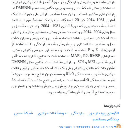
بارش ماهانه و پیش‌بینی بارندگی در حوزۀ آبخیز فلات مرکزی ایران با
استفاده از مدل شبکة عصبی مصنوعی چندگامی مستقیم (DMSNN) با
پارامترهای مذکور است. براین مبنا مقادیر بارش طی دورة مشترک
آماری 1981-2014 در 20 ایستگاه سینوپتیک منطقۀ مورد مطالعه
انتخاب شد، به‌طوری که دورۀ آماری 1981- 2004 برای توسعة مدل و
سال‌های 2004-2014 جهت صحت‌سنجی مدل به منظور پیش‌بینی شش
ماه آینده در مقیاس ماهانه استفاده شد. جهت بررسی میزان دقت
مدل، مقادیر مشاهده‌ای و پیش‌بینی شدة بارندگی با استفاده از
آزمون‌های Z و F مقایسه شدند و به منظور بررسی کارایی مدل،
معیارهای R2، RMSE و MAE استفاده شدند. نتایج نشان‌دهندۀ تأثیر
قوی شاخص MEI و SOI بر بارش منطقه است. نتایج مدل DMSNN
نشان داد که بالاترین کارایی طی یک ماه آینده به بخش جنوبی فلات
مرکزی با ضریب همبستگی 81/0 و ضعیف‌ترین نتایج به غرب حوزه با
ضریب همبستگی 4/0 مربوط است. براساس نتایج به‌دست‌آمده، شبکۀ
عصبی مصنوعی ابزار مفیدی برای پیش‌بینی بارش ماهانه و برنامه‌ریزی
مدیریت منابع آب طی شش ماه آتی خواهد بود.
کلیدواژه‌ها
الگوهای پیوند از دور
بارندگی
حوضة فلات مرکزی
شبکة عصبی
چندگامی مستقیم
20.1001.1.2538371.1396.43.2.12.7