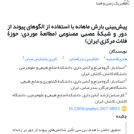
پیش‌بینی بارش ماهانه با استفاده از الگوهای پیوند از
دور و شبکۀ عصبی مصنوعی (مطالعۀ موردی: حوزۀ
فلات مرکزی ایران)
نویسندگان
3
2
1
هدی قاسمیه
ام البنین بذرافشان
کبری بخشایش منش
1
استادیار، گروه مرتع و آبخیزداری، دانشکدۀ منابع طبیعی و علوم زمین
دانشگاه کاشان، کاشان، ایران
2
استادیار، گروه مرتع و آبخیزداری، دانشکدۀ کشاورزی و منابع طبیعی،
دانشگاه هرمزگان، بندرعباس، ایران
3
کارشناس ارشد آبخیزداری، دانشکدۀ منابع طبیعی و علوم زمین، دانشگاه
کاشان، کاشان، ایران
10.22059/jesphys.2017.58913
چکیده
تحقیق حاضر با هدف بررسی تأثیر شاخص‌های پیوند از دور بر رخداد