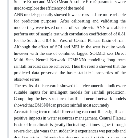
Square Error), and MAE (Mean Absolute Error) parameters were
used to explore the efficiency of the model.
ANN models generally showed lower errors and are more reliable
for prediction purposes. After calibrating and validating the
models they were tested on out-of-sample sets. ANN was able to
perform out of sample test with correlation coefficient of of 0.81
for the South, and 0.4 for West of Central Plateau Basin of Iran.
Although the effect of SOI and MEI in the west is quite weak,
however with the use of combined lagged SOI–MEI sets Direct
Multi Step Neural Network (DMSNN) modeling, long term
rainfall forecast can be achieved. Thus, the results showed that the
predicted data preserved the basic statistical properties of the
observed series.
The results of this research showed that teleconnection indices are
suitable inputs for intelligent models for rainfall prediction.
Computing the best structure of artificial neural network models
showed that DMSNN can predict rainfall most accurately.
Accurate long term rainfall forecasting can contribute significant
positive impacts in water resources management. Central Plateau
Basin of Iran climate is greatly fluctuating; at times it goes through
severe drought years, then suddenly it experiences wet periods and
dry. During drought periods, water supply and irrigation sectors are