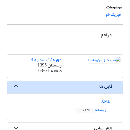
موضوعات
فیزیک جّو
مراجع
دوره 42، شماره 4
زمستان 1395
صفحه
63-71
فایل ها
XML
اصل مقاله
1.21 M
هم رسانی