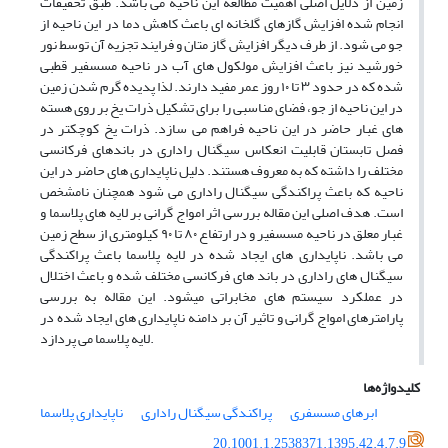
زمین از دلایل اصلی اهمیت مطالعه این ناحیه می باشد. طبق تحقیقات
انجام شده افزایش گازهای گلخانه ای باعث کاهش دما در این ناحیه از
جو می شود. از طرف دیگر افزایش گاز متان و فرایند تجزیه آن توسط نور
خورشید نیز باعث افزایش مولکول های آب در ناحیه مسسفیر قطبی
شده که در حدود ۳ تا ۱۰ روز عمر مفید دارند. لذا پدیده گرم شدن زمین
در این ناحیه از جو، فضای مناسبی را برای تشکیل ذرات یخ بر روی هسته
های غبار حاضر در این ناحیه فراهم می سازد. ذرات یخ کوچکتر در
فصل تابستان قابلیت انعکاس سیگنال راداری در باندهای فرکانسی
مختلف را داشته که به معروف هستند. دلیل ناپایداری های حاضر در این
ناحیه که باعث پراکندگی سیگنال راداری می شود همچنان نامشخص
است. هدف اصلی این مقاله بررسی اثر امواج گرانی بر لایه های پلاسما و
غبار معلق در ناحیه مسسفیر و در ارتفاع ۸۰ تا ۹۰ کیلومتری از سطح زمین
می باشد. ناپایداری های ایجاد شده در لایه پلاسما باعث پراکندگی
سیگنال های راداری در باند های فرکانسی مختلف شده و باعث اختلال
در عملکرد سیستم های مخابراتی میشود. این مقاله به بررسی
پارامترهای امواج گرانی و تاثیر آن بر دامنه ناپایداری های ایجاد شده در
لایه پلاسما می پردازد.
کلیدواژه‌ها
ابرهای مسسفری
پراکندگی سیگنال راداری
ناپایداری پلاسما
20.1001.1.2538371.1395.42.4.7.9