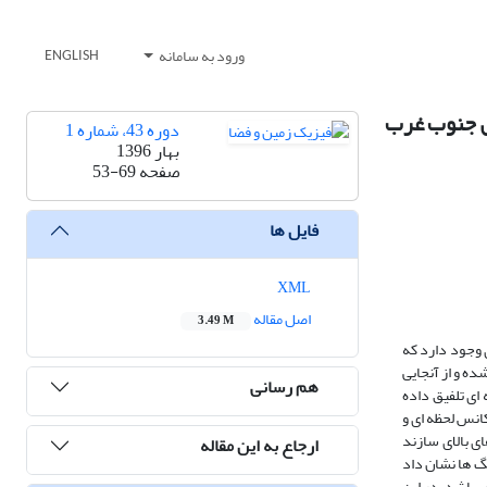
ورود به سامانه
ENGLISH
تی جنوب غرب
دوره 43، شماره 1
بهار 1396
صفحه
53-69
فایل ها
XML
اصل مقاله
3.49 M
 وجود دارد که
ده و از آنجایی
هم رسانی
ای تلفیق داده
انس لحظه ای و
ر قسمت های بالای سازند
ارجاع به این مقاله
گ ها نشان داد
‌باشد. در این