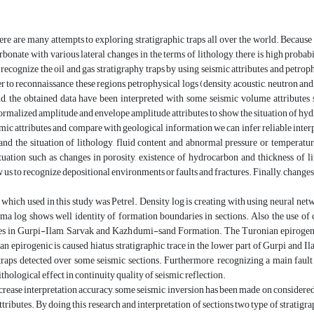
e are many attempts to exploring stratigraphic traps all over the world. Because
arbonate with various lateral changes in the terms of lithology, there is high probabi
o recognize the oil and gas stratigraphy traps by using seismic attributes and petro
er to reconnaissance these regions, petrophysical logs (density, acoustic, neutron a
nd, the obtained data have been interpreted with some seismic volume attribute
normalized amplitude and envelope amplitude attributes to show the situation of hyd
mic attributes and compare with geological information we can infer reliable interp
and the situation of lithology, fluid content and abnormal pressure or temperatu
tuation such as changes in porosity, existence of hydrocarbon and thickness of l
w us to recognize depositional environments or faults and fractures. Finally, change
which used in this study was Petrel. Density log is creating with using neural net
a log shows well identity of formation boundaries in sections. Also the use of c
nes in Gurpi-Ilam, Sarvak and Kazhdumi-sand Formation. The Turonian epirogenic
n epirogenic is caused hiatus stratigraphic trace in the lower part of Gurpi and 
traps detected over some seismic sections. Furthermore, recognizing a main fault 
thological effect in continuity quality of seismic reflection.
ncrease interpretation accuracy, some seismic inversion has been made on considere
tributes. By doing this research and interpretation of sections two type of stratigrap