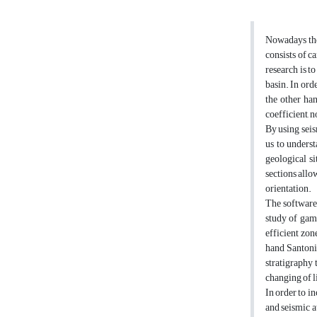
Nowadays ther
consists of c
research is t
basin. In ord
the other ha
coefficient, 
By using seis
us to underst
geological si
sections allo
orientation.
The software 
study of gamm
efficient zo
hand Santonia
stratigraphy 
changing of li
In order to i
and seismic at