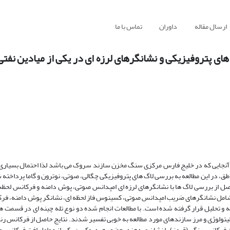
ارسال مقاله
داوران
تماس با ما
 های پتروفیزیکی و نشانگرهای لرزه ای در یکی از میادین نف
ز آنجایی که در خلیج فارس مرکزی سنگ مخزن سازند سروک می باشد لذا احتمال بسیاری
ق، در این مطالعه به بررسی لاگ های پتروفیزیکی چگالی، صوتی، نوترون و گاما پرداخته ش
صل از بررسی لاگ ها با نشانگرهای لرزه ای امپدانس صوتی، پوش دامنه و فرکانس لحظه 
امل نشانگرهای ضریب امپدانس صوتی، کسینوس فاز لحظه ای، نشانگر پوش دامنه، فرک
ند. داده ها با استفاده از نرم افزار پترل (Petrel) مورد تجزیه و تحلیل قرار گرفته شده است. با مطالعات انجام شده دو نوع تله چینه ای د
لیتولوژی و مرز سازندهای مورد مطالعه به خوبی تفسیر شدند. نتایج حاصل از فرکانس رن
 فرکانس رنگی (قرمز) را نشان میدهند. حضور هیدروکربن یکی از عوامل افت فرکانس می