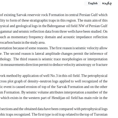
چکیده
English
 of existing Sarvak reservoir rock Formation in central Persian Gulf which
lity to form of these stratigraphic traps in this region. The main aim of this
physical and geological logs in the Bahregansar oil field, NW of Persian Gulf
nd gamma) and seismic reflection data from three wells have been studied. On
s such as momentary frequency, domain and acoustic impedance, reflection
rocarbon basin in the study area.
retation because of some reasons. The first reason is seismic velocity allow
re. The second reason is lateral amplitude changes permit the inference of
ithology. The third reason is seismic trace morphologies or interpretation
s in measurements direction permit to deduce velocity anisotropy, or fracture
work method by application of well No.3 in this oil field. The petrophysical
ross plot graph of density-neutron logs applied to well recognized of the
 event is caused erosion of top of the Sarvak Formation and on the other
Ilam Formation. By seismic volume attributes interpretation a number of the
which exists in the western part of Hendijan oil field has main role in the
d sections and the obtained data have been compared with petrophysical logs
hic traps recognized. The first type is oil trap related to the top of Turonian