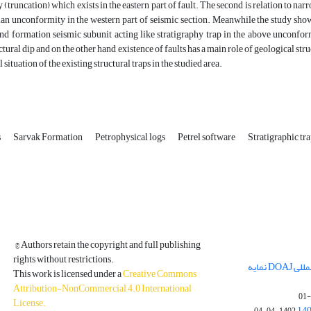
(truncation) which exists in the eastern part of fault. The second is relation to nar
n unconformity in the western part of seismic section. Meanwhile the study shows 
 formation seismic subunit acting like stratigraphy trap in the above unconformi
uctural dip and on the other hand existence of faults has a main role of geological st
 situation of the existing structural traps in the studied area.
s
Sarvak Formation
Petrophysical logs
Petrel software
Stratigraphic tr
© Authors retain the copyright and full publishing
rights without restrictions.
مجله فیزیک زمین و فضا در پایگاه بین المللی DOAJ نمایه
This work is licensed under a
Creative Commons
Attribution-NonCommercial 4.0 International
License
.