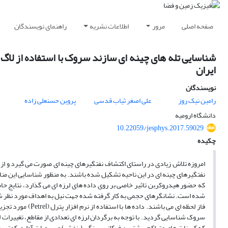
صفحه اصلی
مرور
اطلاعات نشریه
راهنمای نویسندگان
شناسایی تله های چینه ای سازند سروک با استفاده از لاگ
ایران
نویسندگان
رامین نیک روز
علی اصغر ثیاب قدسی
پروین حسنعلی زاده
دانشگاه ارومیه
10.22059/jesphys.2017.59029
چکیده
امروزه تلاش زیادی در راستای اکتشاف نفتگیرهای چینه ای صورت می گیرد و ا
نفتگیرهای چینه ای در این ناحیه تشکیل شده باشند. به منظور شناسایی این مناط
که حضور هیدروکربن تاثیر خاصی بر روی داده های لرزه ای می گذارد، نتایج حا
شده است. نشانگرهای حجمی به کار گرفته شده جهت نیل به اهداف مورد نظر ش
فاز لحظه ای می باش
سروک شناسایی گردید. با توجه به برگردان لرزه ای تعدادی از مقاطع، تغییرات 
که کربنات های متراکم بیشترین فرکانس رنگی (بنفش) و رسوبات آواری کمترین