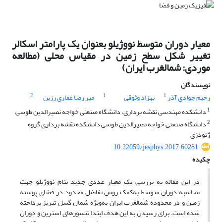
معیار دوران متوسط نووژیلو بعنوان یک پارامتر اسکالر
تغییر شکل سطح زمین در مقیاس محلی (مطالعه
موردی: شمالغرب ایران)
نویسندگان
2
1
1
رحیم جوادی آذر
بهزاد وثوقی
میر رضا غفاری رزین
1
دانشکده مهندسی نقشه برداری، دانشگاه صنعتی خواجه نصیرالدین طوسی
2
دانشگاه صنعتی خواجه نصیرالدین طوسی دانشکده نقشه برداری گروه
ژئودزی
10.22059/jesphys.2017.60281
چکیده
در این مقاله به بررسی یک معیار عددی جدید بنام نووژیلو جهت
محاسبه دوران متوسط به‌کمک روش تفاضل محدود در فضای پوسته
زمین و در محدوده شمالغرب ایران به‌ویژه شمال گسل تبریز پرداخته
شده است. برای رسیدن به این هدف ابتدا تنسورهای استرین و دوران