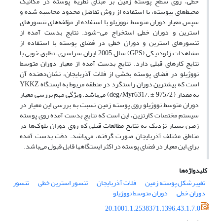
خطی، روی سطح پوسته زمین بر مبنای نظریه پوسته در مکانیک
محیط‌های پیوسته، با استفاده از روش تفاضل محدود محاسبه شده و
سپس معیار دوران متوسط نووژیلو با استفاده از مؤلفه‌های تنسورهای
استرین و دوران خطی استخراج می-شود. نتایج بدست آمده از
تنسورهای استرین و دوران خطی در فضای پوسته با استفاده از
مشاهدات ژئودتیکی (GPS) سال 2005 ایران سراسری، تطابق خوبی با
نتایج کارهای قبلی دارد. نتایج بدست آمده از معیار دوران متوسط
نووژیلو در فضای پوسته بخشی از فلات آذربایجان، نشان‌دهنده آن
است که بیشترین دوران راستگرد در منطقه مربوط به ایستگاه YKKZ
به مقدار ( deg/Myr631/. ± 975/2) می‌باشد. ویژگی مهم بررسی معیار
دوران متوسط نووژیلو روی پوسته زمین نسبت به بررسی این معیار در
سیستم مختصات کارتزین، این است که نتایج بدست آمده روی پوسته
زمین بسیار نزدیک به نتایج مطالعات قبلی که روی دوران بلوک‌ها در
مناطق مختلف آذربایجان صورت گرفته، می‌باشد. دقت بدست آمده
برای این معیار در فضای پوسته در اکثر ایستگاهها قابل قبول می‌باشد.
کلیدواژه‌ها
تغییرشکل پوسته زمین
فلات آذربایجان
تنسور استرین خطی
تنسور
دوران خطی
دوران متوسط نووژیلو
20.1001.1.2538371.1396.43.1.7.0