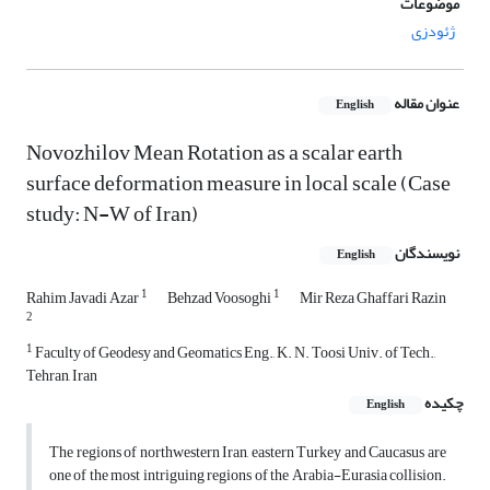
موضوعات
ژئودزی
عنوان مقاله
English
Novozhilov Mean Rotation as a scalar earth
surface deformation measure in local scale (Case
study: N-W of Iran)
نویسندگان
English
1
1
Rahim Javadi Azar
Behzad Voosoghi
Mir Reza Ghaffari Razin
2
1
Faculty of Geodesy and Geomatics Eng., K. N. Toosi Univ. of Tech.,
Tehran, Iran
چکیده
English
The regions of northwestern Iran, eastern Turkey and Caucasus are
one of the most intriguing regions of the Arabia-Eurasia collision.