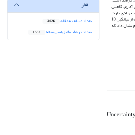
روش ریزمقیاس عامل تغییر (52/7- درصد) کاهش کمتری دارد. اختلاف درصد تغییرات در رواناب بلندمدت ماهانۀ شبیه‌سازی‌شده طی دو روش ریزمقیاس، 11/5 درصد است.
آمار
س‌شده با روش آماری، کاهش
م قطعیت زیادی دارد؛
محدودۀ درصد تغییرات بارش برای سه سناریوی انتشار متفاوت است و این اختلاف برای ماه‌های سال، روند یکسانی ندارد. نتایج مقایسۀ سناریوهای انتشار در استفاده از میانگین 10
تعداد مشاهده مقاله
3,626
 نشان داد که
تعداد دریافت فایل اصل مقاله
1,532
Uncertainty