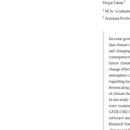
1
Hojjat Taban
1
M.Sc. Graduated
2
Assistant Profe
Increase gree
that climate 
and changing 
consequences 
future, clima
change effect
atmosphere, c
regarding hyd
downscaling, 
of climate ch
In this stud
were examin
GFDLCM2.0,
software) an
Research Stat