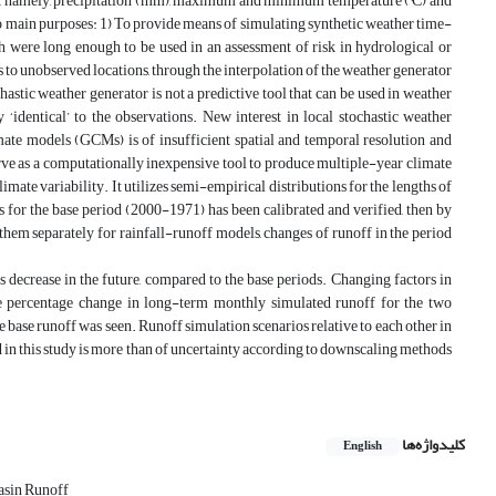
bles, namely, precipitation (mm), maximum and minimum temperature (°C) and
 main purposes: 1) To provide means of simulating synthetic weather time-
hich were long enough to be used in an assessment of risk in hydrological or
 to unobserved locations, through the interpolation of the weather generator
astic weather generator is not a predictive tool that can be used in weather
y ‘identical’ to the observations. New interest in local stochastic weather
imate models (GCMs) is of insufficient spatial and temporal resolution and
serve as a computationally inexpensive tool to produce multiple-year climate
mate variability. It utilizes semi-empirical distributions for the lengths of
ls for the base period (2000-1971) has been calibrated and verified, then by
em separately for rainfall-runoff models, changes of runoff in the period
decrease in the future, compared to the base periods. Changing factors in
e percentage change in long-term monthly simulated runoff for the two
 base runoff was seen. Runoff simulation scenarios relative to each other in
 in this study is more than of uncertainty according to downscaling methods
کلیدواژه‌ها
English
asin Runoff