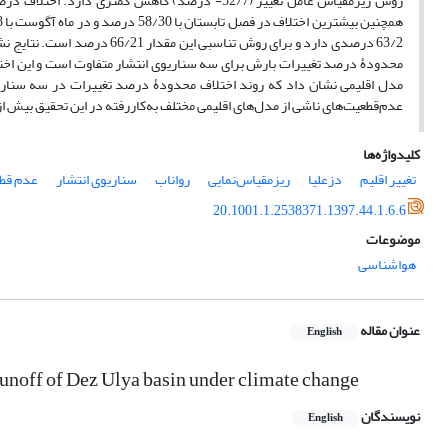
63/2 درصدی دارد و برای روش 
مدل اقلیمی نشان داد که روند اختلاف محدودۀ درصد تغییرات در سه سناریو
عدم‌قطعیت‌های ناشی از مدل‌های اقلیمی مختلف به‌کاررفته در این تحقیق بیش 
کلیدواژه‌ها
تغییر اقلیم
دزعلیا
ریزمقیاس‌نمایی
رواناب
سناریوی انتشار
عدم قط
20.1001.1.2538371.1397.44.1.6.6
موضوعات
هواشناسی
عنوان مقاله
English
unoff of Dez Ulya basin under climate change
نویسندگان
English