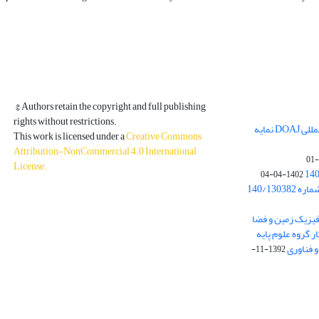
© Authors retain the copyright and full publishing
rights without restrictions.
مجله فیزیک زمین و فضا در پایگاه بین المللی DOAJ نمایه
This work is licensed under a
Creative Commons
Attribution-NonCommercial 4.0 International
License
.
1402-04-04
بخشنامه معاونت پژوهشی دانشگاه به شماره 140/130382
ه از نشریه فیزیک زمین و فضا
ر گروه علوم پایه
1392-11-
دسترسی به مقالات آزاد و رایگان است.