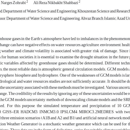
2
2
Narges Zohrabi
Ali Reza Nikbakht Shahbazi
, Department of Water Science and Engineering, Khouzestan Science and Research 
ssor, Department of Water Science and Engineering, Ahvaz Branch, Islamic Azad Uni
nhouse gases in the Earth's atmosphere have led to imbalances in the phenomenon 
change can have negative effects on water resources, agriculture, environment, he
weather and climate volatility is associated with greater risk of damage. Since 
for human societies, it is essential to examine the drought situation in the future 
tic variables affected by greenhouse gases should be determined. Different techni
s; the most reliable data is atmospheric general circulation models. GCM models 
rysphere, biosphere and hydrosphere. One of the weaknesses of GCM models is large
rological and water resources studies are not sufficiently accurate. It should be 
the uncertainty associated with these methods must be investigated. Various uncertai
ange. The credibility of the results by ignoring any of these uncertainties would be 
y, the GCM models uncertainty, methods of downscaling climate models and the SR
ed. For this purpose, the simulated temperature and precipitation of 
 GISS-ER, HADCM3, INMCM3.0, IPSLCM4, MIROC3.2MEDRES, with two down
d three emission scenarios (A1B and A2 and B1) and artificial neural network 
ion Weather Generator) is a stochastic weather generator which can be used for the