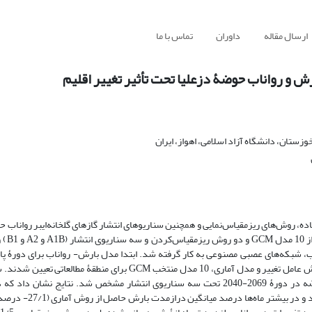
ارسال مقاله
داوران
تماس با ما
 و رواناب حوضۀ دزعلیا تحت تأثیر تغییر اقلیم
ستان، دانشگاه آزاد اسلامی، اهواز، ایران
ر عدم‌قطعیت ناشی از مدل‌های گردش کلی (GCM) مورداستفاده، روش‌های ریزمقیاس‌نمایی و همچنین سناریوهای انتشار گازهای گلخانه‌ایبر 
دورۀ 2069-2040 بر
واسنجی و صحت‌یابی شد. سپس با ریزمقیاس‌کردن داده‌های اقلیمی به دو روش عامل تغییر و مدل آماری، 10 مدل منتخب GCM
جداگانۀ هریک از آن‌ها به مدل بارش-رواناب، محدودۀ تغییرات رواناب حوضه در دورۀ 2069-2040 تحت سه سناریوی انتشار مشخص شد. ن
درازمدت بارش منطقه در دو روش ریزمقیاس، اختلافی حدود 