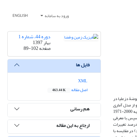
ورود به سامانه
ENGLISH
دوره 44، شماره 1
بهار 1397
صفحه
89-102
فایل ها
XML
اصل مقاله
463.44 K
رواناب حوضۀ دزعلیا در
رسی شد. برای این کار از شبیه‌سازی دما و بارش حاصل از 10 مدل GCM و دو روش ریزمقیاس‌کردن و سه سناریوی انتشار (A1B و A2 و B1) و از مدل آماری
هم رسانی
LARS-WG و روش عامل تغییر استفاده شد و جهت شبیه‌سازی بارش-رواناب، شبکه‌های عصبی مصنوعی به کار گرفته شد. ابتدا مدل بارش- رواناب برای دورۀ پایه 2000-1971
 برای منطقۀ مطالعاتی تعیین شدند. سپس با معرفی
تایج نشان داد که درصد تغییرات
ارجاع به این مقاله
4/4 درصد دارند و در بیشتر ماه‌ها درصد میانگین درازمدت بارش حاصل از روش آماری (27/1- درصد) در مقایسه با