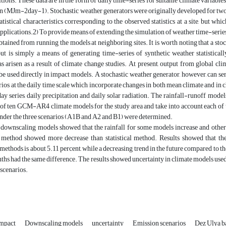
tions. These data are in the form of daily time-series for suitahle climate varia
on (MJm-2day-1). Stochastic weather generators were originally developed for two
tatistical characteristics corresponding to the observed statistics at a site, but w
applications.2) To provide means of extending the simulation of weather time-series
tained from running the models at neighboring sites. It is worth noting that a stoch
but is simply a means of generating time-series of synthetic weather statisticall
s arisen as a result of climate change studies. At present, output from global cl
o be used directly in impact models. A stochastic weather generator, however, can 
ios at the daily time scale which incorporate changes in both mean climate and in cli
ay series, daily precipitation and daily solar radiation. The rainfall-runoff mode
f ten GCM-AR4 climate models for the study area and take into account each of th
der the three scenarios (A1B and A2 and B1) were determined.
downscaling models showed that the rainfall for some models increase and others 
method showed more decrease than statistical method. Results showed that th
ethods is about 5.11 percent, while a decreasing trend in the future compared to the
ths had the same difference. The results showed uncertainty in climate models used
scenarios.
impact
Downscaling models
uncertainty
Emission scenarios
Dez Ulya b