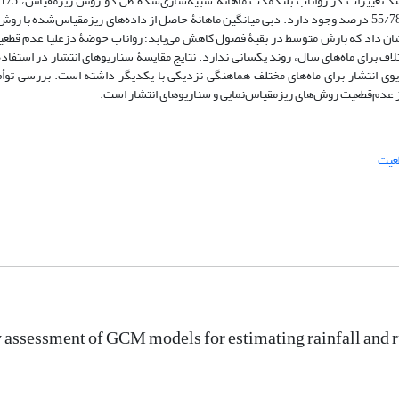
همچنین بیشترین اختلاف در فصل تابستان با 58/30 درصد و در ماه آگوست با 55/78 درصد وجود دارد. دبی میانگین ماهانۀ حاصل از داده‌های ریزمقیا
تناسبی این مقدار 66/21 درصد است. نتایج نشان داد که بارش متوسط در بقیۀ فصول کاهش می‌یابد؛ رواناب حوضۀ دزعلیا عد
ی انتشار برای ماه‌های مختلف هماهنگی نزدیکی با یکدیگر داشته است. بررسی توأم
از عدم‌قطعیت روش‌های ریزمقیاس‌نمایی و سناریوهای انتشار است.
عیت
 assessment of GCM models for estimating rainfall and r