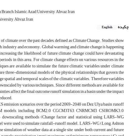
Branch, Islamic Azad University, Ahvaz, Iran
versity, Ahvaz, Iran
چکیده
English
of climate over the past decades, defined as Climate Change. Studies show
alth, industry and economy. Global warming and climate change is happening
increasing the likelihood of future climate change could have devastating
periods in this area. For climate change effects on various resources in the
ques are available to simulate the future climatic variables under climate
are three-dimensional models of the physical relationships that govern the
 spatial and temporal scales of the climatic variables. Therefore variables
downscaled by various techniques. Since different methods are available for
nties affect the final outcome runoff simulation in a basin under the impact
reduced.
ES emission scenarios over the period 2069-2040 on Dez Ulya basin runoff
10 GCM models, including BCM2.0, CGCM3T63, CNRMCM3, CSIROMK3.0,
scaling methods (Change factor and statistical using LARS-WG
model were used to simulate rainfall-runoff model. LARS-WG (Long Ashton
 simulation of weather data at a single site, under both current and future