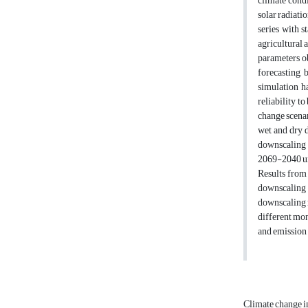
climate condi
solar radiati
series with s
agricultural 
parameters ob
forecasting, 
simulation ha
reliability t
change scenar
wet and dry d
downscaling o
2069-2040 un
Results from 
downscaling 
downscaling m
different mon
and emission 
Climate change 