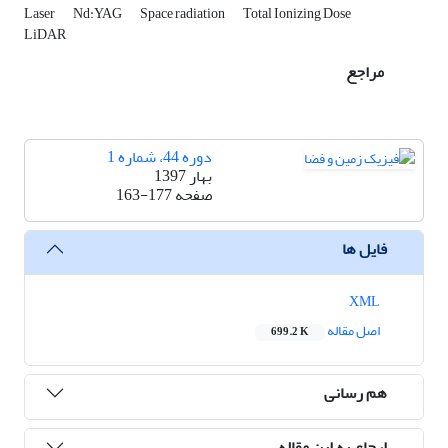
Laser
Nd:YAG
Space radiation
Total Ionizing Dose
LiDAR
مراجع
دوره 44، شماره 1
بهار 1397
صفحه
163-177
فایل ها
XML
اصل مقاله
699.2 K
هم رسانی
ارجاع به این مقاله