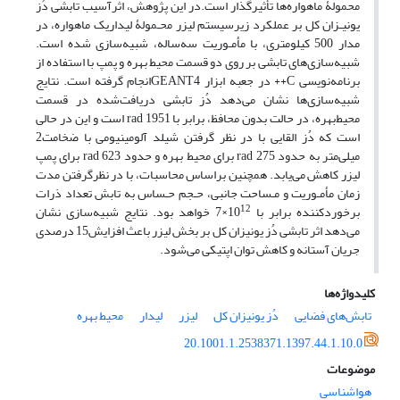
محمولۀ ماهواره‌ها تأثیرگذار است.در این پژوهش، اثرآسیب تابشی دُز
یونیـزان کل بر عملکرد زیرسیستم لیزر محـمولۀ لیداریک ماهواره، ‌در
مدار 500 کیلومتری، با مأمـوریت سه‌ساله، شبیه‌سازی شده است.
شبیه‌سازی‌های تابشی بر روی دو قسمت محیط بهره و پمپ با استفاده از
برنامه‌نویسی C++ در جعبه ابزار GEANT4انجام گرفته است. نتایج
شبیه‌سازی‌ها نشان می‌دهد دُز تابشی دریافت‌شده در قسمت
محیط‌بهره، در حالت بدون محافظ، برابر با rad 1951 است و این در حالی
است که دُز القایی با در نظر گرفتن شیلد آلومینیومی با ضخامت2
میلی‌متر به حدود rad 275 برای محیط بهره و حدود rad 623 برای پمپ
لیزر کاهش می‌یابد. همچنین براساس محاسبات، با در نظرگرفتن مدت
زمان مأمـوریت و مـساحت جانبی، حـجم حـساس به تابش تعداد ذرات
12
برخوردکننده برابر با 10
×7 خواهد بود. نتایج شبیه‌سازی نشان
می‌دهد اثر تابشی دُز یونیزان کل بر بخش لیزر باعث افزایش15 درصدی
جریان آستانه و کاهش توان اپتیکی می‌شود.
کلیدواژه‌ها
تابش‌های فضایی
دُز یونیزان کل
لیزر
لیدار
محیط بهره
20.1001.1.2538371.1397.44.1.10.0
موضوعات
هواشناسی