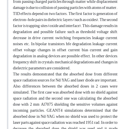
from passing charged particles through matter, while displacement
damage is due to collision of passing particles with atoms of matter.
TID effects depend on two factors. The first factor is generation of
electron-hole pairs in dielectric layers (such as oxides). The second
factor is trapping sites (oxide and interface). This damage results in
degradation and possible failure, such as threshold voltage shift,
decrease in drive current, switching frequencies, leakage current,
noises, etc. In bipolar transistors, hfe degradation, leakage current,
offset voltage, changes in offset current, bias current and gain
degradation in analog devices are possible effect. In other devices,
frequency shift in crystals, mechanical degradations and changes in
dielectric parameters are considered.
The results demonstrated that the absorbed dose from different
space radiation sources for Nd:YAG and laser diode are important.
Also, differences between the absorbed doses in 2 cases were
simulated. The first case was absorbed dose with no shield against
space radiation and the second one was calculating the absorbed
dose with 2 mm Al7075 shielding the sensitive volumes against
incoming particles. GEANT4 simulations determined that the
absorbed dose in Nd:YAG when no shield was used to protect the
laser parts against space radiation, was reached 1951 rad. In order to
decrease the absorbed dose, the shield was used and it made