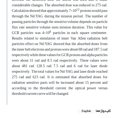
considerable changes. The absorbed dose was reduced to 275 rad.
12
Calculation showed that approximately 7×10
protons would pass
through the Nd:YAG, during the mission period. The number of
passing particles through the sensitive volume depends on particle
flux rate, sensitive volume sizes, mission duration. This value for
8
GCR particles was 4×10
particles in each square centimeter.
Results related to simulation of inner Van Allen radiation belt
particles effect on Nd:YAG showed that the absorbed doses from
the inner belt electrons and protons were about 68 rad and 187.5 rad
respectively while these values for GCR protons and alpha particles
were about 11 rad and 8.5 rad respectively. These values were
about 481 rad, 128.5 rad, 7.5 rad and 6 rad for laser diode
respectively. The total values for Nd:YAG and laser diode reached
275 rad and 623 rad. It is estimated that absorbed doses for
radiation sensitive parts will be increased about 15 percent and
according to the threshold current, the optical power versus
threshold current curve will be changed.
کلیدواژه‌ها
English