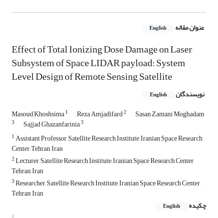
عنوان مقاله
English
Effect of Total Ionizing Dose Damage on Laser
Subsystem of Space LIDAR payload: System
Level Design of Remote Sensing Satellite
نویسندگان
English
1
2
Masoud Khoshsima
Reza Amjadifard
Sasan Zamani Moghadam
3
3
Sajjad Ghazanfarinia
1
Assistant Professor, Satellite Research Institute, Iranian Space Research
Center, Tehran, Iran
2
Lecturer, Satellite Research Institute, Iranian Space Research Center,
Tehran, Iran
3
Researcher, Satellite Research Institute, Iranian Space Research Center,
Tehran, Iran
چکیده
English