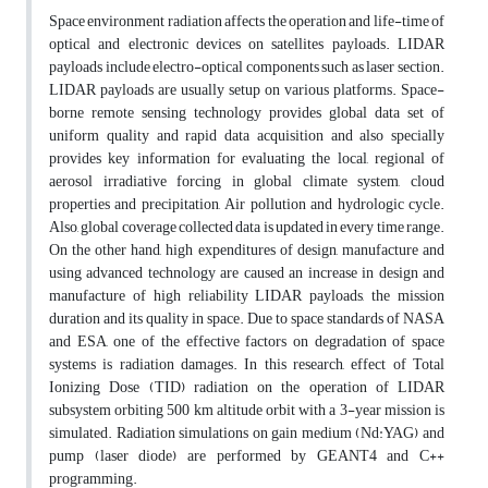
Space environment radiation affects the operation and life-time of
optical and electronic devices on satellites payloads. LIDAR
payloads include electro-optical components such as laser section.
LIDAR payloads are usually setup on various platforms. Space-
borne remote sensing technology provides global data set of
uniform quality and rapid data acquisition and also specially
provides key information for evaluating the local, regional of
aerosol irradiative forcing in global climate system, cloud
properties and precipitation, Air pollution and hydrologic cycle.
Also, global coverage collected data is updated in every time range.
On the other hand, high expenditures of design, manufacture and
using advanced technology are caused an increase in design and
manufacture of high reliability LIDAR payloads, the mission
duration and its quality in space. Due to space standards of NASA
and ESA, one of the effective factors on degradation of space
systems is radiation damages. In this research, effect of Total
Ionizing Dose (TID) radiation on the operation of LIDAR
subsystem orbiting 500 km altitude orbit with a 3-year mission is
simulated. Radiation simulations on gain medium (Nd:YAG) and
pump (laser diode) are performed by GEANT4 and C++
programming.