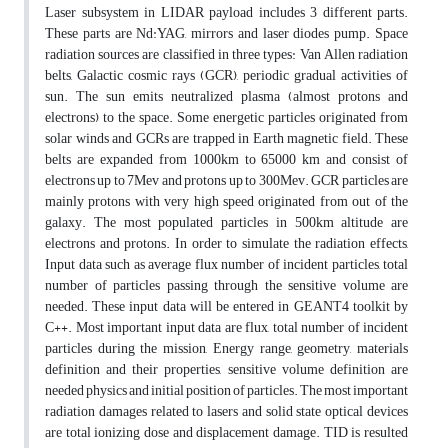
Laser subsystem in LIDAR payload includes 3 different parts.
These parts are Nd:YAG, mirrors and laser diodes pump. Space
radiation sources are classified in three types: Van Allen radiation
belts, Galactic cosmic rays (GCR), periodic gradual activities of
sun. The sun emits neutralized plasma (almost protons and
electrons) to the space. Some energetic particles originated from
solar winds and GCRs are trapped in Earth magnetic field. These
belts are expanded from 1000km to 65000 km and consist of
electrons up to 7Mev and protons up to 300Mev. GCR particles are
mainly protons with very high speed originated from out of the
galaxy. The most populated particles in 500km altitude are
electrons and protons. In order to simulate the radiation effects,
Input data such as average flux number of incident particles, total
number of particles passing through the sensitive volume are
needed. These input data will be entered in GEANT4 toolkit by
C++. Most important input data are flux, total number of incident
particles during the mission, Energy range, geometry, materials
definition and their properties, sensitive volume definition are
needed physics and initial position of particles. The most important
radiation damages related to lasers and solid state optical devices
are total ionizing dose and displacement damage. TID is resulted