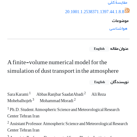
مقایسۀ کمّی
20.1001.1.2538371.1397.44.1.8.8
موضوعات
هواشناسی
عنوان مقاله
English
A finite-volume numerical model for the
simulation of dust transport in the atmosphere
نویسندگان
English
1
2
Sara Karami
Abbas Ranjbar SaadatAbadi
Ali Reza
3
2
Mohebalhojeh
Mohammad Moradi
1
Ph.D. Student, Atmospheric Science and Meteorological Research
Center, Tehran, Iran
2
Assistant Professor, Atmospheric Science and Meteorological Research
Center, Tehran, Iran
3