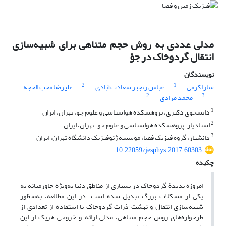
مدلی عددی به روش حجم متناهی برای شبیه‌سازی
انتقال گردوخاک در جوّ
نویسندگان
2
1
سارا کرمی
عباس رنجبر سعادت‌آبادی
علیرضا محب الحجه
2
3
محمد مرادی
1
دانشجوی دکتری، پژوهشکده هواشناسی و علوم جو، تهران، ایران
2
استادیار، پژوهشکده هواشناسی و علوم جو، تهران، ایران
3
دانشیار، گروه فیزیک فضا، موسسه ژئوفیزیک دانشگاه تهران، ایران
10.22059/jesphys.2017.60303
چکیده
امروزه پدیدۀ گردوخاک در بسیاری از مناطق دنیا به‌ویژه خاورمیانه به
یکی از مشکلات بزرگ تبدیل شده است. در این مطالعه، به‌منظور
شبیه‌سازی انتقال و نهشت ذرات گردوخاک با استفاده از تعدادی از
طرحواره‌های روش حجم متناهی، مدلی ارائه و خروجی هریک از این