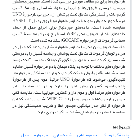
طرحواره‌ها برای دو مطالعۀ موردی بررسی شده است. همچنین به‌منظور
بررسی درستی خروجی‌ها و ارزیابی نحوۀ شناسایی چشمۀ گسیل
گردوخاک و گستردگی مناطق تحت پوشش آن، خروجی طرحوارۀ UNO
مرتبۀ دوم به‌عنوان نمونه با تصاویر ماهواره و خروجی مدل HYSPLIT
مقایسه شده است. داده‌های موردنیاز برای اجرای مدل از جمله
داده‌های باد از خروجی مدل WRF استخراج و برای محاسبۀ گسیل
سطحی گردوخاک از طرحوارۀ GOCART استفاده شده است.
مقایسۀ خروجی این مدل با تصاویر ماهواره نشان می‌دهد که مدل در
هر دو توفان گردوخاک مناطق تحت پوشش و چشمۀ گسیل را به‌درستی
شبیه‌سازی کرده است. همچنین الگوی گردوخاک به‌دست‌آمده توسط
طرحواره‌های مختلف با توجه به‌اینکه میدان باد و طرحوارۀ گسیل مشابه
است، شباهت قابل قبولی با یکدیگر دارند و از مقایسۀ کمّی طرحواره‌ها
نتیجه‌گیری می‌شود که طرحوارۀ UNO مرتبۀ دوم پس از طرحوارۀ
پادجریانسو، کمترین زمان اجرا را دارد و در مقایسه با سایر
طرحواره‌های مرتبۀ اول و دوم دارای کمترین میرایی است. مقایسۀ کمّی
خروجی طرحواره‌ها با خروجی مدل WRF-Chem نشان می‌دهد که این
طرحواره از نظر جذر میانگین مجذور خطا و ضریب همبستگی نیز در
مقایسه با سایر طرحواره‌های مشابه عملکرد بهتری دارد.
کلیدواژه‌ها
پدیدۀ گردوخاک
حجم متناهی
شبیه‌سازی
طرحواره
مدل