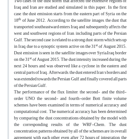
Two cases of the dust storm that affected the extensive regions of
Iraq and Iran are studied and simulated in this paper. In the first
case, the dust emission starts from the eastern part of Syria on the
th
18
of June 2012. According to the satellite images, the dust that
transported southeastward enters Iraq and subsequently affects the
west and southwest regions of Iran, including parts of the Persian
Gulf. The second case is related to a strong dust storm which sets up
st
in Iraq, due to a synoptic system active on the 31
of August 2015.
Dust emission is seen in the satellite images over Syria–Iraq border
st
on the 31
of August 2015. The dust intensity increased during the
next 24 hours, and was observed like a cyclone in the eastern and
central parts of Iraq. Afterwards, the dust entered Iran’s borders and
was extended towards the Persian Gulf, and finally covered all parts
of the Persian Gulf.
The performance of the flux limiter, the second- and the third-
order UNO, the second- and fourth-order Bott finite volume
schemes have been examined in terms of numerical accuracy and
computational cost. The numerical accuracy has been determined
by comparing the dust concentrations obtained by the model with
the corresponding results of the WRF-Chem. The dust
concentration patterns obtained by all of the schemes are in overall
agreement with each other even after 72 hours of integration, the