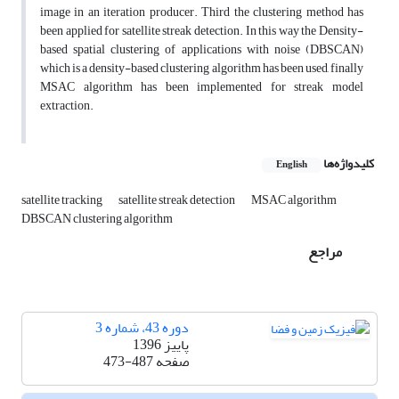
image in an iteration producer. Third the clustering method has
been applied for satellite streak detection. In this way the Density-
based spatial clustering of applications with noise (DBSCAN)
which is a density-based clustering algorithm has been used, finally
MSAC algorithm has been implemented for streak model
extraction.
کلیدواژه‌ها
English
satellite tracking
satellite streak detection
MSAC algorithm
DBSCAN clustering algorithm
مراجع
دوره 43، شماره 3
پاییز 1396
صفحه
473-487