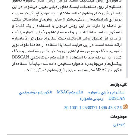
ماهواره‌ای روش کینماتیک است. در این روش، مدار ماهواره به‌طور
مستقیم از روی مشاهدات ایستگاه‌های ردیابی تعیین می‌شود. در این
راستا روش ردیابی ماهواره با استفاده از سیستم‌های اپتیکی در صورت
برقراری شرایط ایده‌آل، دقتی بیشتر از سایر روش‌های مشاهداتی مبتنی
بر فاصله را دارد. در این روش می‌توان با استفاده از یک CCD و
تلسکوپ مناسب، اطلاعات مربوط به ستاره‌ها و ردّ پای ماهواره را ثبت
کرد. در این تحقیق روشی اتوماتیک جهت استخراج مدل اثر ردّ ماهواره
ارائه شده است. در این فرایند ابتدا با استفاده از معادلۀ نفوذ، نویز
تصویری حذف و سپس ستاره‌های موجود در عکس شناسایی و حذف
شده، در مرحلۀ بعد با استفاده از الگوریتم خوشه‌بندی DBSCAN
پیکسل‌های مربوط به ردّ ماهواره تشخیص داده شد؛ نهایتاً با استفاده از
الگوریتم MSAC مدل مناسب برای ردّ پای ماهواره برآورد شد.
کلیدواژه‌ها
استخراج ردّ پای ماهواره
الگوریتم MSAC
الگوریتم خوشه‌بندی
DBSCAN
ردیابی ماهواره
20.1001.1.2538371.1396.43.3.2.9
موضوعات
ژئودزی