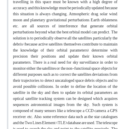
travelling in this space must be known with a high degree of
accuracy, and this knowledge must be periodically updated, because
this situation is always changing. Atmospheric drag, solar wind,
moon and planetary gravitational perturbations, Earth oblateness,
etc. are all sources of interference that generate orbital
perturbations beyond what the best orbital model can predict. The
solution is to periodically observe all the satellites, particularly the
debris (because active satellites themselves contribute to maintain
the knowledge of their orbital parameters), determine with
precision their positions and update their known orbital
parameters. There is a real need for sky surveillance in order to
monitor either the satellites or the non-functional space objects for
different purposes, such as to correct the satellites deviations from
their trajectories, to detect uncataloged space debris objects and to
avoid possible collisions. In order to define the location of the
satellite in the sky and then to update its orbital parameters, an
optical satellite tracking system can be designed which acquires
sequences astronomical images from the sky. Such system is
composed of many sensors like a telescope, a CCD camera, a GPS
receiver, etc. Also, some reference data such as the star catalogues
and the Two Lines Element (TLE) database are used. The telescope
is used to search the sky and point to the satellite, precisely. The