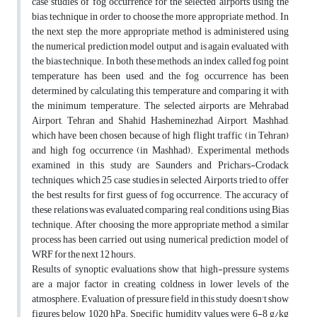
case studies of fog occurrence for the selected airports using the
bias technique in order to choose the more appropriate method. In
the next step, the more appropriate method is administered using
the numerical prediction model output and is again evaluated with
the bias technique. In both these methods, an index called fog point
temperature has been used, and the fog occurrence has been
determined by calculating this temperature and comparing it with
the minimum temperature. The selected airports are Mehrabad
Airport, Tehran and Shahid Hasheminezhad Airport, Mashhad,
which have been chosen because of high flight traffic (in Tehran)
and high fog occurrence (in Mashhad). Experimental methods
examined in this study are Saunders and Prichars-Crodack
techniques, which 25 case studies in selected Airports tried to offer
the best results for first guess of fog occurrence. The accuracy of
these relations was evaluated comparing real conditions using Bias
technique. After choosing the more appropriate method, a similar
process has been carried out using numerical prediction model of
WRF for the next 12 hours.
Results of synoptic evaluations show that high-pressure systems
are a major factor in creating coldness in lower levels of the
atmosphere. Evaluation of pressure field in this study doesn't show
figures below 1020 hPa. Specific humidity values were 6-8 g/kg