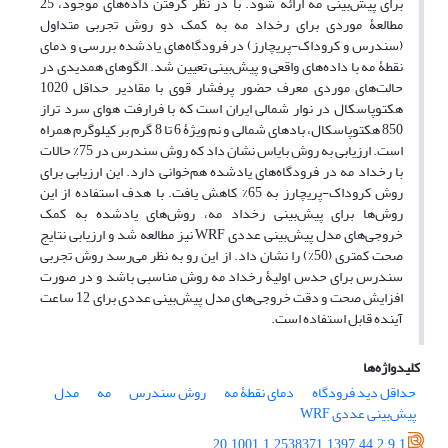
برای پیش‌بینی مه ارائه شود. با در نظر گرفتن داده‌های موجود، 25
مطالعۀ موردی برای رخداد مه به کمک دو روش تجربی متداول
(سندرس و کروداک-پریچارز) در فرودگاه‌های یادشده بررسی و دمای
نقطۀ مه با داده‌های واقعی و پیش‌بینی تعیین شد. الگوهای همدیدی در
حالت‌های موردی معرف حضور پرفشار قوی با مقادیر حداقل 1020
هکتوپاسکال در نوار شمالی ایران است که با فرارفت هوای سرد تراز
850 هکتوپاسکال، باد‌های شمالی و نم ویژۀ 6 تا 8 گرم بر کیلوگرم همراه
است. ارزیابی به روش بایاس نشان داد که روش سندرس در 75% حالات
با رخداد مه در فرودگاه‌های یادشده هم‌خوانی دارد. این ارزیابی برای
روش کروداک-پریچارز به 65% کاهش یافت. با هدف استفاده از این
روش‌ها برای پیش‌بینی رخداد مه، روش‌های یادشده به کمک
خروجی‌های مدل پیش‌بینی عددی WRF نیز مطالعه شد و ارزیابی نتایج
صحت کمتری (50%) را نشان داد. از این رو به نظر می‌رسد روش تجربی
سندرس برای حدس اولیۀ رخداد مه روش مناسبی باشد و در صورت
افزایش صحت و دقت خروجی‌‌های مدل پیش‌بینی عددی برای 12 ساعت
آینده قابل استفاده است.
کلیدواژه‌ها
حداقل دید فرودگاه
دمای نقطۀ مه
روش سندرس
مه
مدل
پیش‌بینی عددی WRF
20.1001.1.2538371.1397.44.2.9.1