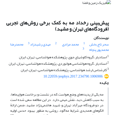
پیش‌بینی رخداد مه به کمک برخی روش‌های تجربی
(فرودگاه‌های تهران و مشهد)
نویسندگان
3
2
1
سحر تاج بخش
محمد مرادی
مهدی رشیدزاد
محمدرضا
3
محمدپور پنچاه
1
استادیار، گروه کاوش⁭های جوی، پژوهشکده هواشناسی، تهران، ایران
2
استادیار، گروه هواشناسی هوانوردی، پژوهشکده هواشناسی، تهران، ایران
3
کارشناس ارشد هواشناسی، پژوهشکده هواشناسی، تهران، ایران
10.22059/jesphys.2017.234790.1006906
چکیده
مه یکی از پدیده‌های وضع هواست که در نشست و برخاست هواپیماها،
به سبب کاهش دید، نقش مهمی دارد. در این مطالعه سعی شده است
در دو فرودگاه مهرآباد تهران و شهید هاشمی‌نژاد مشهد، ضمن ارائۀ
الگوهای همدیدی شرایط مه‌آلود، روشی به منظور بهبود حدس اولیه