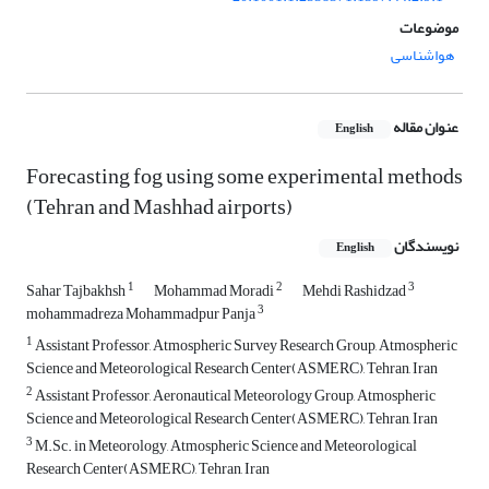
موضوعات
هواشناسی
عنوان مقاله
English
Forecasting fog using some experimental methods
(Tehran and Mashhad airports)
نویسندگان
English
1
2
3
Sahar Tajbakhsh
Mohammad Moradi
Mehdi Rashidzad
3
mohammadreza Mohammadpur Panja
1
Assistant Professor, Atmospheric Survey Research Group, Atmospheric
Science and Meteorological Research Center(ASMERC), Tehran, Iran
2
Assistant Professor, Aeronautical Meteorology Group, Atmospheric
Science and Meteorological Research Center(ASMERC), Tehran, Iran
3
M.Sc. in Meteorology, Atmospheric Science and Meteorological
Research Center(ASMERC), Tehran, Iran