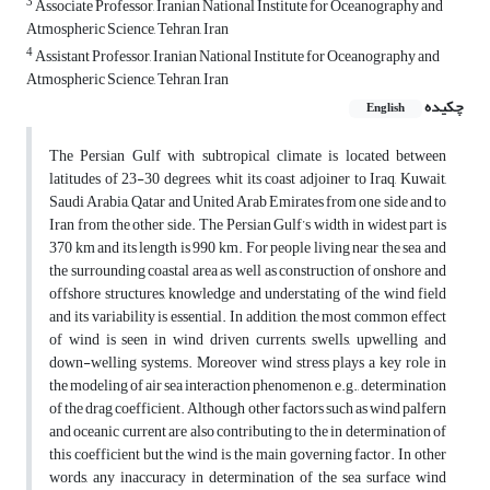
3
Associate Professor, Iranian National Institute for Oceanography and
Atmospheric Science, Tehran, Iran
4
Assistant Professor, Iranian National Institute for Oceanography and
Atmospheric Science, Tehran, Iran
چکیده
English
The Persian Gulf with subtropical climate is located between
latitudes of 23-30 degrees, whit its coast adjoiner to Iraq, Kuwait,
Saudi Arabia, Qatar and United Arab Emirates from one side and to
Iran from the other side. The Persian Gulf’s width in widest part is
370 km and its length is 990 km. For people living near the sea and
the surrounding coastal area as well as construction of onshore and
offshore structures, knowledge and understating of the wind field
and its variability is essential. In addition, the most common effect
of wind is seen in wind driven currents, swells, upwelling and
down-welling systems. Moreover wind stress plays a key role in
the modeling of air sea interaction phenomenon, e.g., determination
of the drag coefficient. Although other factors such as wind palfern
and oceanic current are also contributing to the in determination of
this coefficient but the wind is the main governing factor. In other
words, any inaccuracy in determination of the sea surface wind