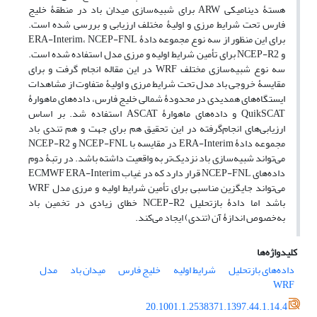
هستۀ دینامیکی ARW برای شبیه‌سازی میدان باد در منطقۀ خلیج
فارس تحت شرایط مرزی و اولیۀ مختلف ارزیابی و بررسی شده است.
برای این منظور از سه نوع مجموعه دادۀ ERA-Interim، NCEP-FNL
و NCEP-R2 برای تأمین شرایط اولیه و مرزی مدل استفاده شده است.
سه نوع شبیه‌سازی مختلف WRF در این مقاله انجام گرفت و برای
مقایسۀ خروجی باد مدل تحت شرایط مرزی و اولیۀ متفاوت از مشاهدات
ایستگاه‌های همدیدی در محدودۀ شمالی خلیج فارس، داده‌های ماهوارۀ
QuikSCAT و داده‌های ماهوارۀ ASCAT استفاده شد. بر اساس
ارزیابی‌های انجام‌گرفته در این تحقیق هم برای جهت و هم تندی باد
مجموعه دادۀ ERA-Interim در مقایسه با NCEP-FNL و NCEP-R2
می‌تواند شبیه‌سازی باد نزدیک‌تر به واقعیت داشته باشد. در رتبۀ دوم
داده‌های NCEP-FNL قرار دارد که در غیاب ECMWF ERA-Interim
می‌تواند جایگزین مناسبی برای تأمین شرایط اولیه و مرزی مدل WRF
باشد اما دادۀ بازتحلیل NCEP-R2 خطای زیادی در تخمین باد
به‌خصوص اندازۀ آن (تندی) ایجاد می‌کند.
کلیدواژه‌ها
داده‌های بازتحلیل
شرایط اولیه
خلیج فارس
میدان باد
مدل
WRF
20.1001.1.2538371.1397.44.1.14.4