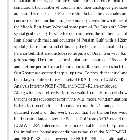
initial and boundary conditions on simulations, therefore, for all the
simulations the number of domains and their analogous grid sizes
are considered the same. For these simulations three domains are
considered the main domain approximately covers the whole are of
the Middle East, from West and some parts of Far East with 36km
spatial grid spacing. First nested domain covers the southern half of
Iran along with marginal countries of Persian Gulf, with a 12km
spatial grid resolution and ultimately, the innermost domain of the
Persian Gulf that also includes some parts of Oman Sea with 4km
grid spacing. The time step for simulations is assumed 216seconds
and the time period for each simulation is 30hours, from which the
first 6 hours are assumed as spin-up time. To provide the initial and
boundary conditions three datasets of ERA-Interim (ECMWF Re-
Analysis Interim), NCEP-FNL and NCEP-R2 are employed.
Along with lots of effective factors, results from this research show
that one of the sources of error in the WRF model wind simulations
is the selection of initial and boundary conditions (input data). The
obtained results of this work reveal that for the surface wind
hindcast simulations over the Persian Gulf using WRF model, the
ECMWF ERA-Interim data is a more suitable dataset to provide
the initial and boundary conditions, rather than the NCEP-FNL
and NCEP-R2 data. However, the NCEP-FNL is an alternative