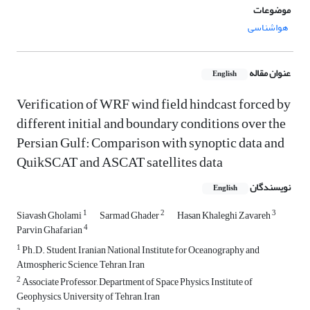
موضوعات
هواشناسی
عنوان مقاله
English
Verification of WRF wind field hindcast forced by
different initial and boundary conditions over the
Persian Gulf: Comparison with synoptic data and
QuikSCAT and ASCAT satellites data
نویسندگان
English
1
2
3
Siavash Gholami
Sarmad Ghader
Hasan Khaleghi Zavareh
4
Parvin Ghafarian
1
Ph.D. Student, Iranian National Institute for Oceanography and
Atmospheric Science, Tehran, Iran
2
Associate Professor, Department of Space Physics, Institute of
Geophysics, University of Tehran, Iran