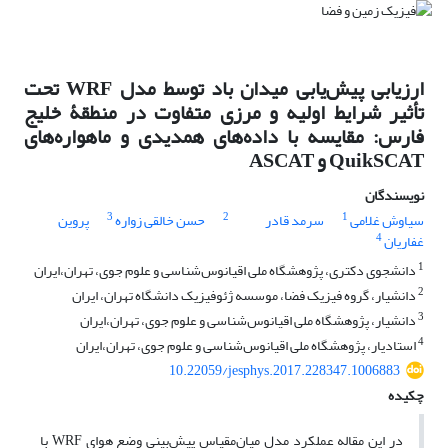
ارزیابی پیش‌یابی میدان باد توسط مدل WRF تحت
تأثیر شرایط اولیه و مرزی متفاوت در منطقۀ خلیج
فارس: مقایسه با داده‌های همدیدی و ماهواره‌های
QuikSCAT و ASCAT
نویسندگان
3
2
1
سیاوش غلامی
سرمد قادر
حسن خالقی زواره
پروین
4
غفاریان
1
دانشجوی دکتری، پژوهشگاه ملی اقیانوس‌شناسی و علوم جوی، تهران،ایران
2
دانشیار، گروه فیزیک فضا، موسسه ژئوفیزیک دانشگاه تهران، ایران
3
دانشیار، پژوهشگاه ملی اقیانوس‌شناسی و علوم جوی، تهران،ایران
4
استادیار، پژوهشگاه ملی اقیانوس‌شناسی و علوم جوی، تهران،ایران
10.22059/jesphys.2017.228347.1006883
چکیده
در این مقاله عملکرد مدل میان‌مقیاس پیش‌بینی وضع هوای WRF با