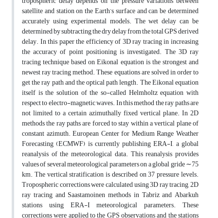
tropospheric delay depends on the pressure variations between
satellite and station on the Earth’s surface and can be determined
accurately using experimental models. The wet delay can be
determined by subtracting the dry delay from the total GPS derived
delay. In this paper the efficiency of 3D ray tracing in increasing
the accuracy of point positioning is investigated. The 3D ray
tracing technique based on Eikonal equation is the strongest and
newest ray tracing method. These equations are solved in order to
get the ray path and the optical path length. The Eikonal equation
itself is the solution of the so-called Helmholtz equation with
respect to electro-magnetic waves. In this method the ray paths are
not limited to a certain azimuthally fixed vertical plane. In 2D
methods the ray paths are forced to stay within a vertical plane of
constant azimuth. European Center for Medium Range Weather
Forecasting (ECMWF) is currently publishing ERA-I, a global
reanalysis of the meteorological data. This reanalysis provides
values of several meteorological parameters on a global gride ∼75
km. The vertical stratification is described on 37 pressure levels.
Tropospheric corrections were calculated using 3D ray tracing, 2D
ray tracing and Saastamoinen methods in Tabriz and Abarkuh
stations using ERA-I meteorological parameters. These
corrections were applied to the GPS observations and the stations