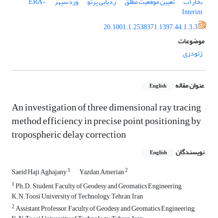
بخارآب
تعیین موقعیت مطلق
ردیابی پرتو
وردسپهر
ERA-
Interim
20.1001.1.2538371.1397.44.1.3.3
موضوعات
ژئودزی
عنوان مقاله
English
An investigation of three dimensional ray tracing
method efficiency in precise point positioning by
tropospheric delay correction
نویسندگان
English
1
2
Saeid Haji Aghajany
Yazdan Amerian
1
Ph.D. Student, Faculty of Geodesy and Geomatics Engineering,
K.N.Toosi University of Technology, Tehran, Iran
2
Assistant Professor, Faculty of Geodesy and Geomatics Engineering,