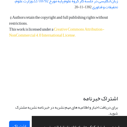
زبان انگلیسی در جلسه کار گروه علوم پایه مورخ 22/10/92 وزارت علوم،
تحقیقات و فناوری
1392-11-20
© Authors retain the copyright and full publishing rights without
restrictions.
This work is licensed under a
Creative Commons Attribution-
NonCommercial 4.0 International License
.
دسترسی به مقالات آزاد و رایگان است.
اشتراک خبرنامه
برای دریافت اخبار و اطلاعیه های مهم نشریه در خبرنامه نشریه مشترک
شوید.
اشتراک
این وب سایت از کوکی ها برای اطمینان از ارائه بهترین