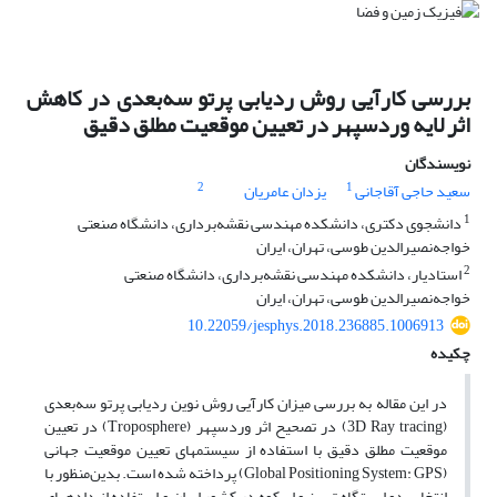
بررسی کارآیی روش ردیابی پرتو سه‌بعدی در کاهش
اثر لایه وردسپهر در تعیین موقعیت مطلق دقیق
نویسندگان
2
1
سعید حاجی‌ آقاجانی
یزدان عامریان
1
دانشجوی دکتری، دانشکده مهندسی نقشه‌برداری، دانشگاه صنعتی
خواجه‌نصیرالدین ‌طوسی، تهران، ایران
2
استادیار، دانشکده مهندسی نقشه‌برداری، دانشگاه صنعتی
خواجه‌نصیرالدین ‌طوسی، تهران، ایران
10.22059/jesphys.2018.236885.1006913
چکیده
در این مقاله به بررسی میزان کارآیی روش نوین ردیابی پرتو سه‌بعدی
(3D Ray tracing) در تصحیح اثر وردسپهر (Troposphere) در تعیین
موقعیت مطلق دقیق با استفاده از سیستم­های تعیین موقعیت جهانی
(Global Positioning System: GPS) پرداخته شده است. بدین‌منظور با
انتخاب دو ایستگاه تبریز و ابرکوه در کشور ایران و استفاده از داده­های