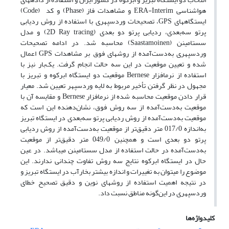
هواشناسی ERA-Interim و مشاهدات فاز (Phase) و کد (Code)
ایستگاه­های GPS، تصحیحات وردسپهری با استفاده از روش ردیابی
پرتو سه‌بعدی، ردیابی پرتو دو بعدی (2D Ray tracing) و مدل
سستامینن (Saastamoinen) محاسبه شد. در ادامه تصحیحات
وردسپهری به‌دست‌آمده از روش­های فوق بر مشاهدات GPS اعمال
شده و تعیین موقعیت در این سه حالت انجام گرفت. یک‌بار نیز با
استفاده از نرم­افزار Bernese موقعیت دو ایستگاه ابرکوه و تبریز با
مجهول در نظر گرفتن تأخیر مربوط به لایه وردسپهر تعیین شد. معیار
قرار دادن موقعیت محاسبه شده از نرم­افزار Bernese و مقایسه آن با
موقعیت به‌دست‌آمده از سه روش فوق، نشان‌دهنده این است که
موقعیت به‌دست‌آمده از روش ردیابی پرتو سه‌بعدی در ایستگاه تبریز
به‌اندازه 017/0 متر دقیق‌تر از موقعیت به‌دست‌آمده از روش ردیابی
پرتو دو بعدی است و همچنین 049/0 متر دقیق‌تر از موقعیت
به‌دست‌آمده در حالت استفاده از مدل سستامینن می­باشد. در عین
حال در ایستگاه ابرکوه نتایج سه روش تفاوت چندانی ندارند. این
موضوع را می­توان به تغییرات و اندازه بیشتر بخارآب در ایستگاه تبریز و
در نتیجه اهمیت استفاده از روش­های نوین و دقیق تصحیح خطای
وردسپهری در این‌گونه مناطق نسبت داد.
کلیدواژه‌ها