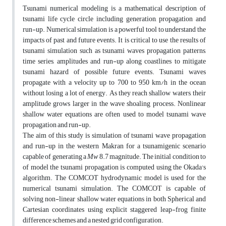
Tsunami numerical modeling is a mathematical description of
tsunami life cycle circle including generation, propagation and
run-up. Numerical simulation is a powerful tool to understand the
impacts of past and future events. It is critical to use the results of
tsunami simulation such as tsunami waves propagation patterns,
time series, amplitudes and run-up along coastlines to mitigate
tsunami hazard of possible future events. Tsunami waves
propagate with a velocity up to 700 to 950 km/h in the ocean
without losing a lot of energy. As they reach shallow waters, their
amplitude grows larger in the wave shoaling process. Nonlinear
shallow water equations are often used to model tsunami wave
propagation and run-up.
The aim of this study is simulation of tsunami wave propagation
and run-up in the western Makran for a tsunamigenic scenario
capable of generating a
Mw
8.7 magnitude. The initial condition to
of model the tsunami propagation is computed using the Okada's
algorithm. The COMCOT hydrodynamic model is used for the
numerical tsunami simulation. The COMCOT is capable of
solving non-linear shallow water equations in both Spherical and
Cartesian coordinates using explicit staggered leap-frog finite
difference schemes and a nested grid configuration.