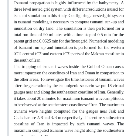
Tsunami propagation is highly influenced by the bathymetry. A
three level nested grid system with different resolutions is used for
tsunami simulation in this study. Configuring a nested grid system
in tsunami modeling is necessary to compute tsunami run-up and
inundation on dry land. The simulation is then performed for a
total run time of 90 minutes with a time step of 0.5 min for the
parent grid and 0.0625 min for the finest grid. Numerical modeling
of tsunami run-up and inundation is performed for the western
(C1), central (C2) and eastern (C3) parts of the Makran coastline in
the south of Iran.
The trapping of tsunami waves inside the Gulf of Oman causes
more impacts on the coastlines of Iran and Oman in comparison to
the other areas. To investigate the time histories of tsunami waves
after the generation by the tsunmigenic scenario, we put 18 virtual
gauges near and along the southeastern coastline of Iran. Generally,
it takes about 20 minutes for maximum tsunami wave amplitudes
to be observed at the southeastern coastlines of Iran. The maximum
tsunami wave heights computed for the gauges near Jask and
Chabahar are 2/8 and 3/3 m respectively. The entire southeastern
coastline of Iran is impacted by such tsunami waves. The
maximum computed tsunami wave height along the southeastern