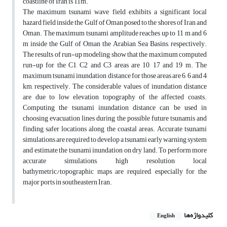
coastline of Iran is 11m.
The maximum tsunami wave field exhibits a significant local
hazard field inside the Gulf of Oman posed to the shores of Iran and
Oman. The maximum tsunami amplitude reaches up to 11 m and 6
m inside the Gulf of Oman the Arabian Sea Basins, respectively.
The results of run-up modeling show that the maximum computed
run-up for the C1, C2 and C3 areas are 10, 17 and 19 m. The
maximum tsunami inundation distance for those areas are 6, 6 and 4
km, respectively. The considerable values of inundation distance
are due to low elevation topography of the affected coasts.
Computing the tsunami inundation distance can be used in
choosing evacuation lines during the possible future tsunamis and
finding safer locations along the coastal areas. Accurate tsunami
simulations are required to develop a tsunami early warning system
and estimate the tsunami inundation on dry land. To perform more
accurate simulations, high resolution local
bathymetric/topographic maps are required, especially for the
major ports in southeastern Iran.
کلیدواژه‌ها
English