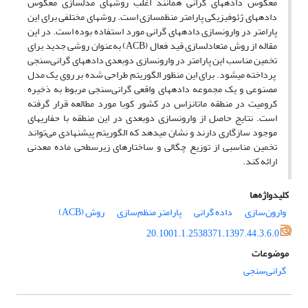
معکوس داده­های گرانی همانند اغلب روش­های مدلسازی معکوس
داده­های ژئوفیزیکی پارامتر منظم­سازی است. روش‏های مختلفی برای این
پارامتر در وارون‏سازی داده‏های گرانی مورد استفاده بوده است. در این
مقاله از روش متعادل­سازی قید فعال (ACB) به‌عنوان روشی جدید برای
تخمین مناسب این پارامتر در وارون­سازی دوبعدی داده­های گرانی‌سنجی
پرداخته می­شود. برای این منظور الگوریتم طراحی شده بر روی یک مدل
مصنوعی و یک مجموعه داده­های واقعی گرانی‌سنجی مربوط به ذخیره
کرومیت در منطقه ماتانزاس در کشور کوبا مورد مطالعه قرار گرفته
است. نتایج حاصل از وارون­سازی دو­بعدی در این منطقه با حفاری­های
موجود سازگاری دارند و نشان می­دهد که الگوریتم پیشنهادی می‌‌تواند
تخمین مناسبی از توزیع چگالی و ساختارهای زیر­سطحی ماده معدنی
ارائه کند.
کلیدواژه‌ها
وارون‌سازی
داده گرانی
پارامتر منظم‌سازی
روش (ACB)
20.1001.1.2538371.1397.44.3.6.0
موضوعات
گرانی‌سنجی