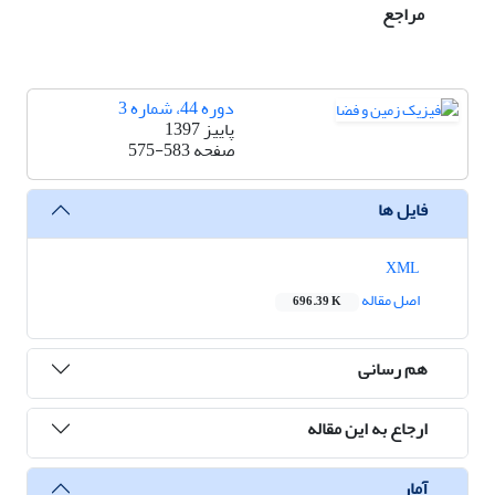
مراجع
دوره 44، شماره 3
پاییز 1397
صفحه
575-583
فایل ها
XML
اصل مقاله
696.39 K
هم رسانی
ارجاع به این مقاله
آمار