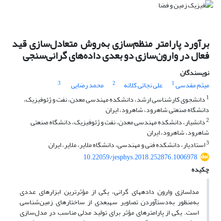
برآورد پارامتر منظم‌سازی ‌به‌روش متعادل‌سازی قید
فعال در وارون‌سازی دو بعدی داده‌های گرانی‌سنجی
نویسندگان
3
2
1
میثم مقدسی
علی نجاتی کلاته
محمد رضایی
1
دانشجوی کارشناسی ارشد، دانشکده مهندسی معدن، نفت و ژئوفیزیک،
دانشگاه صنعتی شاهرود، شاهرود، ایران
2
دانشیار، دانشکده مهندسی معدن، نفت و ژئوفیزیک، دانشگاه صنعتی
شاهرود، شاهرود، ایران
3
استادیار، دانشکده فنی و مهندسی، دانشگاه ملایر، ملایر، ایران
10.22059/jesphys.2018.252876.1006978
چکیده
مدل­سازی وارون داده­های گرانی، یکی از مؤثرترین ابزارهای عددی
به‌منظور ‌به‌دست­آوردن تصاویر سه­بعدی از ساختار­های زمین‌شناسی
است. یکی از پارامترهای مؤثر برای تولید مدلی مناسب در مدل‌سازی