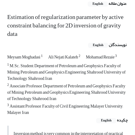
عنوان مقاله
English
Estimation of regularization parameter by active
constraint balancing for 2D inversion of gravity
data
نویسندگان
English
1
2
3
Meysam Moghadasi
Ali Nejati Kalateh
Mohamad Rezaie
1
M.Sc. Student, Department of Petroleum and Geophysics, Faculty of
Mining, Petroleum and Geophysics Engineering, Shahrood University of
Technology, Shahrood, Iran
2
Associate Professor, Department of Petroleum and Geophysics, Faculty
of Mining, Petroleum and Geophysics Engineering, Shahrood University
of Technology, Shahrood, Iran
3
Assistant Professor, Faculty of Civil Engineering, Malayer University,
Malayer, Iran
چکیده
English
Inversion method is very common in the interpretation of practical