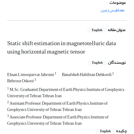
موضوعات
مغناطیس زمین
عنوان مقاله
English
Static shift estimation in magnetotelluric data
using horizontal magnetic tensor
نویسندگان
English
1
2
Ehsan Limooparvar Jahromi
Banafsheh Habibian Dehkordi
3
Behrooz Oskooi
1
M.Sc. Graduated, Department of Earth Physics, Institute of Geophysics,
University of Tehran, Tehran, Iran
2
Assistant Professor, Department of Earth Physics, Institute of
Geophysics, University of Tehran, Tehran, Iran
3
Associate Professor, Department of Earth Physics, Institute of
Geophysics, University of Tehran, Tehran, Iran
چکیده
English