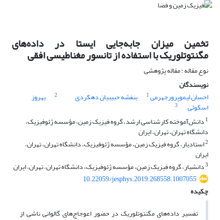
تخمین میزان جابه‌جایی ایستا در داده‌های
مگنتوتلوریک با استفاده از تانسور مغناطیسی افقی
نوع مقاله : مقاله پژوهشی
نویسندگان
2
1
احسان لیموپرورجهرمی
بنفشه حبیبیان دهکردی
بهروز
3
اسکوئی
1
دانش‌آموخته کارشناسی ارشد، گروه فیزیک زمین، مؤسسه ژئوفیزیک،
دانشگاه تهران، تهران، ایران
2
استادیار، گروه فیزیک زمین، مؤسسه ژئوفیزیک، دانشگاه تهران، تهران،
ایران
3
دانشیار، گروه فیزیک زمین، مؤسسه ژئوفیزیک، دانشگاه تهران، تهران، ایران
10.22059/jesphys.2019.268558.1007055
چکیده
تفسیر داده‌های مگنتوتلوریک در حضور اعوجاج‌های گالوانی ناشی از