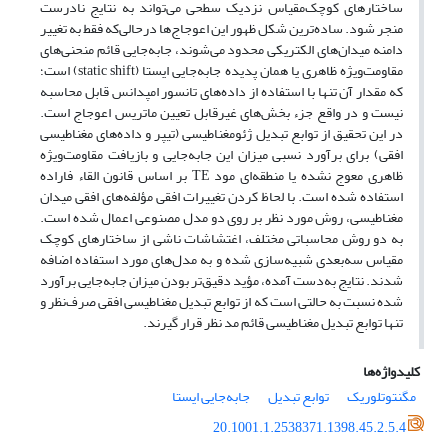
ساختارهای کوچک‌مقیاس نزدیک سطحی می‌تواند به نتایج نادرست
منجر شود. ساده‌ترین شکل ظهور این اعوجاج‌ها درحالی‌که فقط به تغییر
دامنه میدان‌های الکتریکی محدود می‌شوند، جابه‌جایی قائم منحنی‌های
مقاومت‌ویژه ظاهری یا همان پدیده جابه‌جایی ایستا (static shift) است؛
که مقدار آن تنها با استفاده از داده‌های تانسور امپدانس قابل محاسبه
نیست و در واقع جزء بخش‌های غیرقابل تعیین ماتریس اعوجاج است.
در این تحقیق از توابع تبدیل ژئومغناطیسی (تیپر و داده‌های مغناطیسی
افقی) برای برآورد نسبی میزان این جابه‌جایی و بازیافت مقاومت‌ویژه
ظاهری معوج نشده یا منطقه‌ای مود TE بر اساس قانون القاء فاراده
استفاده شده است. با لحاظ کردن تغییرات افقی مؤلفه‌های افقی میدان
مغناطیسی، روش مورد نظر بر روی دو مدل مصنوعی اعمال شده است.
به دو روش محاسباتی مختلف، اغتشاشات ناشی از ساختارهای کوچک
مقیاس سه‌بعدی شبیه‌سازی شده و به مدل‌های مورد استفاده اضافه
شدند. نتایج به‌دست آمده، مؤید دقیق‌تر بودن میزان جابه‌جایی برآورد
شده نسبت به حالتی است که از توابع تبدیل مغناطیسی افقی صرف‌نظر و
تنها توابع تبدیل مغناطیسی قائم مد نظر قرار گیرند.
کلیدواژه‌ها
مگنتوتلوریک
توابع تبدیل
جابه‌جایی ایستا
20.1001.1.2538371.1398.45.2.5.4