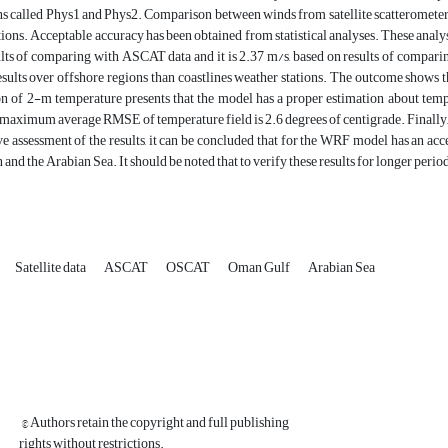
ns called Phys1 and Phys2. Comparison between winds from satellite scatterometer
ions. Acceptable accuracy has been obtained from statistical analyses. These ana
lts of comparing with ASCAT data and it is 2.37 m/s, based on results of compari
esults over offshore regions than coastlines weather stations. The outcome shows th
n of 2-m temperature presents that the model has a proper estimation about temper
aximum average RMSE of temperature field is 2.6 degrees of centigrade. Finally, w
ve assessment of the results, it can be concluded that for the WRF model has an 
and the Arabian Sea. It should be noted that to verify these results for longer peri
Satellite data
ASCAT
OSCAT
Oman Gulf
Arabian Sea
© Authors retain the copyright and full publishing
rights without restrictions.