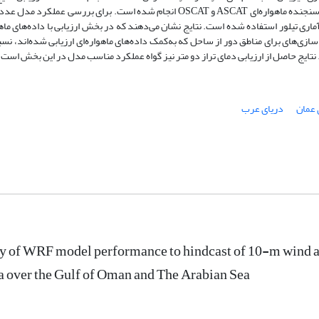
 ماهواره‌ای ‎ASCAT
و ‎OSCAT‎‏ انجام شده است. برای بررسی عملکرد مدل ع
آماری مانند ضریب همبستگی پیرسون، ریشه میانگین مربعات خطاها و نمودار آماری تیلور است
ازی‌های برای مناطق دور از ساحل که به‌کمک داده‌های ماهواره‌ای ارزیابی شده‌اند‏، نس
ایج حاصل از ارزیابی دمای تراز دو متر نیز گواه عملکرد مناسب مدل در این بخش است.
 عمان
دریای عرب
y of WRF model performance to hindcast of 10-m wind an
ta over the Gulf of Oman and The Arabian Sea