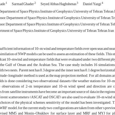
1
2
3
4
zade
Sarmad Ghader
Seyed Abbas Haghshenas
Daniel Yazgi
epartment of Space Physics, Institute of Geophysics, University of Tehran, Tehran, 
sor, Department of Space Physics, Institute of Geophysics, University of Tehran, Te
sor, Department of Space Physics, Institute of Geophysics, University of Tehran, Teh
ment of Space Physics, Institute of Geophysics, University of Tehran, Tehran, Iran
sufficient information of 10-m wind and temperature fields over open seas and near
ssimilation of NWP models can be used to assess an estimation of these fields. This
cast 10-mwind and temperature fields that were evaluated under two different phy
 the Gulf of Oman and the Arabian Sea. The case study includes 16 simulatio
th two nests. Parent nest has 0.3 degree and the inner nest has 0.1 degree horizonta
tude-longitude) method is used as the map projection method. For all domains and a
lds is done considering two observational datasets (the weather stations for 10-
 observations of 2-m temperature and 10-m wind speed and direction are col
from satellite instruments have become an important source of data in the regions t
ferent scatterometers (ASCAT and OSCAT) are also used to evaluate 10-m wind si
 choices of the physical schemes, sensitivity of the model has been investigated.
 WRF model; for the current study two configurations are taken from other’s previo
evised MM5 and Monin-Obukhov for surface layer and MRF and MYJ for planet