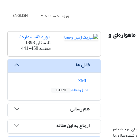
ورود به سامانه
ENGLISH
از داده‌های ماهواره‌ای و
دوره 45، شماره 2
تابستان 1398
صفحه
441-458
فایل ها
XML
اصل مقاله
1.11 M
هم رسانی
ارجاع به این مقاله
س ‎WRF‎‎‏ نسخه 1. 7. 3 در منطقه دریای عمان و دریای عرب انجام
انجام شده است. ارزیابی نتایج شبیه‌سازی با