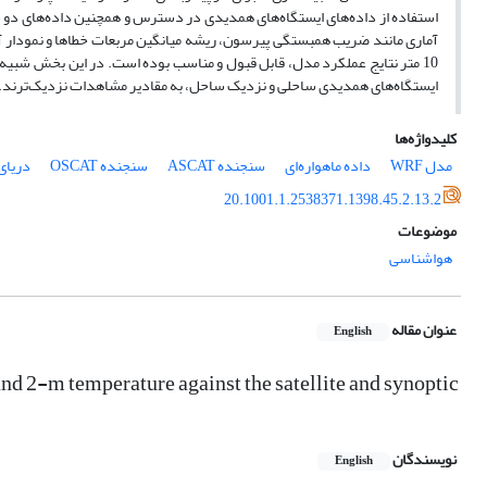
استفاده از داده‌های ایستگاه‌های همدیدی در دسترس و همچنین داده‌های دو سنجنده
10 متر نتایج عملکرد مدل‏، قابل قبول و مناسب بوده است. در این بخش شبیه‌س
ایستگاه‌های همدیدی ساحلی و نزدیک ساحل، به مقادیر مشاهدات نزدیک‌ترند. نت
کلیدواژه‌ها
مدل WRF
داده ماهواره‌ای
سنجنده ASCAT
سنجنده OSCAT
دریای
20.1001.1.2538371.1398.45.2.13.2
موضوعات
هواشناسی
عنوان مقاله
English
d 2-m temperature against the satellite and synoptic
نویسندگان
English