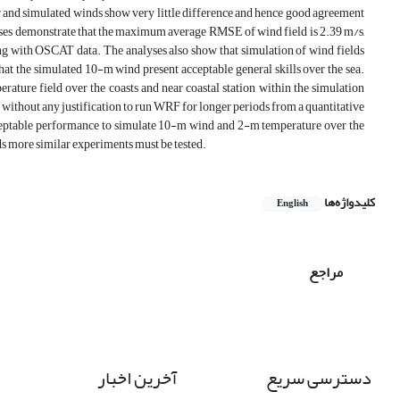
 and simulated winds show very little difference and hence good agreement
lyses demonstrate that the maximum average RMSE of wind field is 2.39 m/s,
ng with OSCAT data. The analyses also show that simulation of wind fields
at the simulated 10-m ‎wind‎ present acceptable general skills over the sea.
ature field over the coasts and near coastal station within the simulation
ithout any justification to run WRF for longer periods from a quantitative
acceptable performance to simulate 10-m wind and 2-m temperature over the
ods more similar experiments must be tested.
کلیدواژه‌ها
English
مراجع
دسترسی سریع
آخرین اخبار