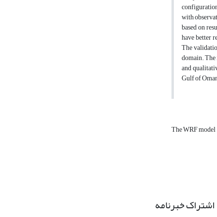
configuratio
with observat
based on resu
have better r
The validatio
domain. The m
and qualitati
Gulf of Oman 
The WRF model
اشتراک خبرنامه