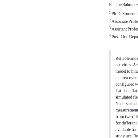
Fateme Bahman
1
Ph.D. Student, D
2
Associate Profes
3
Assistant Profes
4
Post-Doc, Depart
Reliable and 
activities. A
model to hind
an area over
configured wi
Lat-Lon (lati
simulated fie
Near-surface
measurements 
from two dif
for different
available for
study are R