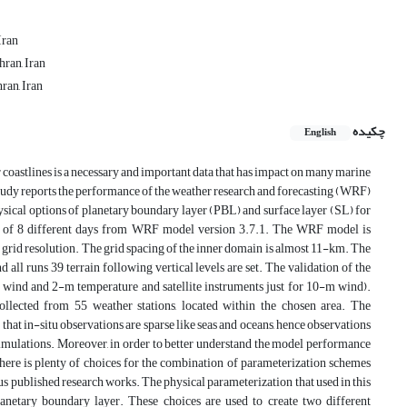
Iran
hran, Iran
ran, Iran
چکیده
English
 coastlines is a necessary and important data that has impact on many marine
 study reports the performance of the weather research and forecasting (WRF)
sical options of planetary boundary layer (PBL) and surface layer (SL) for
ns of 8 different days from WRF model version 3.7.1. The WRF model is
l grid resolution. The grid spacing of the inner domain is almost 11-km. The
ll runs 39 terrain following vertical levels are set. The validation of the
m wind and 2-m temperature and satellite instruments just for 10-m wind).
lected from 55 weather stations, located within the chosen area. The
hat in-situ observations are sparse like seas and oceans, hence observations
mulations. Moreover, in order to better understand the model performance
 There is plenty of choices for the combination of parameterization schemes
us published research works. The physical parameterization that used in this
ary boundary layer. These choices are used to create two different