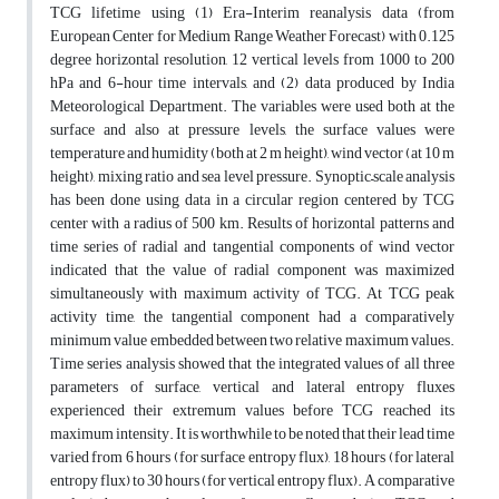
TCG lifetime using (1) Era-Interim reanalysis data (from
European Center for Medium Range Weather Forecast) with 0.125
degree horizontal resolution, 12 vertical levels from 1000 to 200
hPa and 6-hour time intervals, and (2) data produced by India
Meteorological Department. The variables were used both at the
surface and also at pressure levels, the surface values were
temperature and humidity (both at 2 m height), wind vector (at 10 m
height), mixing ratio and sea level pressure. Synoptic–scale analysis
has been done using data in a circular region centered by TCG
center with a radius of 500 km. Results of horizontal patterns and
time series of radial and tangential components of wind vector
indicated that the value of radial component was maximized
simultaneously with maximum activity of TCG. At TCG peak
activity time, the tangential component had a comparatively
minimum value embedded between two relative maximum values.
Time series analysis showed that the integrated values of all three
parameters of surface, vertical and lateral entropy fluxes
experienced their extremum values before TCG reached its
maximum intensity. It is worthwhile to be noted that their lead time
varied from 6 hours (for surface entropy flux), 18 hours (for lateral
entropy flux) to 30 hours (for vertical entropy flux). A comparative