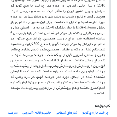
2010) و شار جانبی آنتروپی در دوره عمر چرخند حاره­ای گونو که
سواحل جنوبی کشور ایران را متأثر کرد، محاسبه و بررسی شود.
همچنین گستره قائم و شدت درون­شارش­ها و برون­شارش­ها نیز در دوره
مورد نظر محاسبه و تحلیل شده است. برای این منظور از داده­های باز
تحلیل ERA-Interim با توان تفکیک 125/0 درجه در راستای طول و
عرض جغرافیایی و داده­های مرکز هواشناسی هند در بازه­های زمانی 6
ساعته استفاده شد. برای بررسی همدیدی، پارامترهای مذکور در
منطقه­ای دایره­ای به مرکز چرخند گونو با شعاع 500 کیلومتر محاسبه
شد. نتایج نشان داد که در مقیاس همدیدی مقدار تجمعیِ شارهای قائم،
جانبی و سطحی آنتروپی قبل از اینکه شدت چرخند بیشینه شود، با
تقدم­های زمانی متفاوت به مقدار کرانگینه خود رسیده­اند. همچنین
قوی‌ترین درون­شارش و برون­شارش به‌ترتیب قبل و بعد از بیشینه شدتِ
چرخند گونو روی داده است. قابل‌توجه است که نسبت به الگوهای
مشاهده شده در ابتدای دوره عمر چرخند گونو، در بازه زمانی که
چرخند شدت دسته-5 و بیشتر را تجربه کرد، هم درون‌شارش گستره
قائم کمتری داشته و هم برون­شارش از ترازهای پایین­تری به بالا توسعه
یافته بود.
کلیدواژه‌ها
چرخند حاره‌ای گونو
شارهای (سطحی
جانبی و قائم) آنتروپی
سرعت