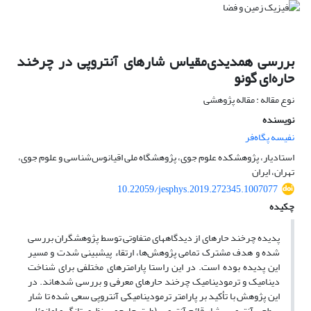
بررسی همدیدی‌مقیاس شارهای آنتروپی در چرخند
حاره‌ای گونو
نوع مقاله : مقاله پژوهشی
نویسنده
نفیسه پگاه‌فر
استادیار، پژوهشکده علوم جوی، پژوهشگاه ملی اقیانوس‌شناسی و علوم جوی،
تهران، ایران
10.22059/jesphys.2019.272345.1007077
چکیده
پدیده چرخند حاره­ای از دیدگاه­های متفاوتی توسط پژوهشگران بررسی
شده و هدف مشترک تمامی پژوهش‌ها، ارتقاء پیش­بینی شدت و مسیر
این پدیده بوده است. در این راستا پارامترهای مختلفی برای شناخت
دینامیک و ترمودینامیک چرخند حاره­ای معرفی و بررسی شده­اند. در
این پژوهش با تأکید بر پارامتر ترمودینامیکی آنتروپی سعی شده تا شار
سطحی آنتروپی، شار قائم آنتروپی (طبق چارچوب نظریِ تانگ و امانوئل،