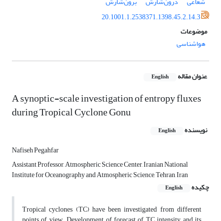
شعاعی
درون‌شارش
برون‌شارش
20.1001.1.2538371.1398.45.2.14.3
موضوعات
هواشناسی
عنوان مقاله
English
A synoptic-scale investigation of entropy fluxes
during Tropical Cyclone Gonu
نویسنده
English
Nafiseh Pegahfar
Assistant Professor, Atmospheric Science Center, Iranian National
Institute for Oceanography and Atmospheric Science, Tehran, Iran
چکیده
English
Tropical cyclones (TC) have been investigated from different
points of view. Development of forecast of TC intensity and its