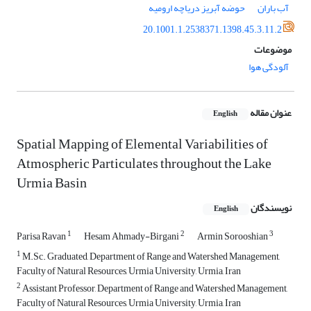
آب باران
حوضه آبریز دریاچه ارومیه
20.1001.1.2538371.1398.45.3.11.2
موضوعات
آلودگی هوا
عنوان مقاله
English
Spatial Mapping of Elemental Variabilities of
Atmospheric Particulates throughout the Lake
Urmia Basin
نویسندگان
English
1
2
3
Parisa Ravan
Hesam Ahmady-Birgani
Armin Sorooshian
1
M.Sc. Graduated, Department of Range and Watershed Management,
Faculty of Natural Resources, Urmia University, Urmia, Iran
2
Assistant Professor, Department of Range and Watershed Management,
Faculty of Natural Resources, Urmia University, Urmia, Iran