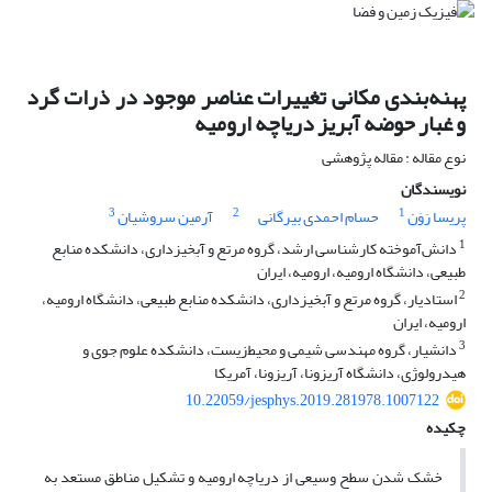
پهنه‌بندی مکانی تغییرات عناصر موجود در ذرات گرد
و غبار حوضه آبریز دریاچه ارومیه
نوع مقاله : مقاله پژوهشی
نویسندگان
3
2
1
پریسا رَوَن
حسام احمدی بیرگانی
آرمین سروشیان
1
دانش‌آموخته کارشناسی ارشد، گروه مرتع و آبخیزداری، دانشکده منابع
طبیعی، دانشگاه ارومیه، ارومیه، ایران
2
استادیار، گروه مرتع و آبخیزداری، دانشکده منابع طبیعی، دانشگاه ارومیه،
ارومیه، ایران
3
دانشیار، گروه مهندسی شیمی و محیط‌زیست، دانشکده علوم جوی و
هیدرولوژی، دانشگاه آریزونا، آریزونا، آمریکا
10.22059/jesphys.2019.281978.1007122
چکیده
خشک شدن سطح وسیعی از دریاچه ارومیه و تشکیل مناطق مستعد به