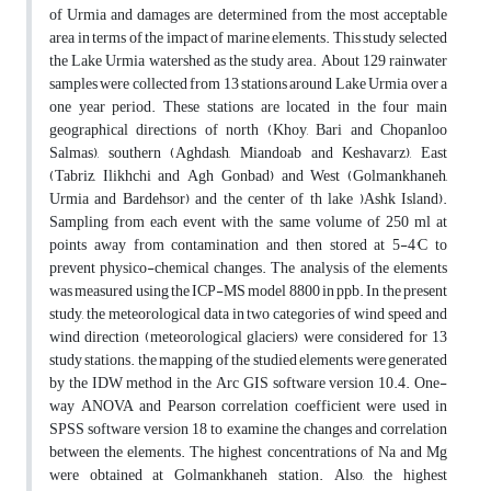
of Urmia and damages are determined from the most acceptable
area in terms of the impact of marine elements. This study selected
the Lake Urmia watershed as the study area. About 129 rainwater
samples were collected from 13 stations around Lake Urmia over a
one year period. These stations are located in the four main
geographical directions of north (Khoy, Bari and Chopanloo
Salmas), southern (Aghdash, Miandoab and Keshavarz), East
(Tabriz, Ilikhchi and Agh Gonbad) and West (Golmankhaneh,
Urmia and Bardehsor) and the center of th lake )Ashk Island).
Sampling from each event with the same volume of 250 ml at
points away from contamination and then stored at 5-4°C to
prevent physico-chemical changes. The analysis of the elements
was measured using the ICP-MS model 8800 in ppb. In the present
study, the meteorological data in two categories of wind speed and
wind direction (meteorological glaciers) were considered for 13
study stations. the mapping of the studied elements were generated
by the IDW method in the Arc GIS software version 10.4. One-
way ANOVA and Pearson correlation coefficient were used in
SPSS software version 18 to examine the changes and correlation
between the elements. The highest concentrations of Na and Mg
were obtained at Golmankhaneh station. Also, the highest