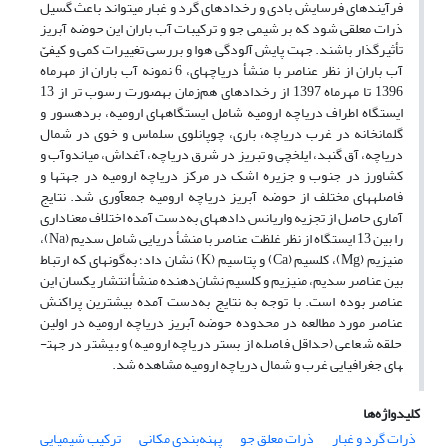
فرآیندهای فرسایش بادی و رخدادهای گرد و غبار می­تواند باعث گسیل
ذرات معلقی شود که بر شیمی جو و ترکیبات آب باران این حوضه آبریز
تأثیرگذار باشند. جهت پایش آلودگی هوا و بررسی تغییرات کمی و کیفیّ
آب باران از نظر عناصر با منشأ دریاچه­ای، 6 نمونه آب باران از مهرماه
1396 تا مهرماه 1397 از رخدادهای هم‌زمان به­صورت رسوب تر از 13
ایستگاه اطراف دریاچه ارومیه شامل ایستگاه­های ارومیه، برده­سور و
گلمانخانه در غرب دریاچه، باری، چوپانلوی سلماس و خوی در شمال
دریاچه، آق گنبد، ایلخچی و تبریز در شرق دریاچه، آغداش، میاندوآب و
کشاورز در جنوب و جزیره اشک در مرکز دریاچه ارومیه در جهت­ها و
فاصله­های مختلف از حوضه آبریز دریاچه ارومیه جمع­آوری شد. نتایج
آماری حاصل از تجزیه واریانس داده­های به‌دست آمده اختلاف معناداری
را بین 13 ایستگاه از نظر غلظت عناصر با منشأ دریایی شامل سدیم (Na)،
منیزیم (Mg)، کلسیم (Ca) و پتاسیم (K) نشان داد؛ به‌گونه­ای که ارتباط
بین عناصر سدیم، منیزیم و کلسیم نشان‌دهنده منشأ انتشار یکسان این
عناصر بوده است. با توجه به نتایج به‌دست آمده بیشترین پراکنش
عناصر مورد مطالعه در محدوده حوضه آبریز دریاچه ارومیه در اولین
حلقه شعاعی (حداقل فاصله از بستر دریاچه ارومیه) و بیشتر در جهت­
های­ جغرافیایی غرب و شمال دریاچه ارومیه مشاهده شد.
کلیدواژه‌ها
ذرات گرد و غبار
ذرات معلق جو
پهنه‌بندی مکانی
ترکیب شیمیایی