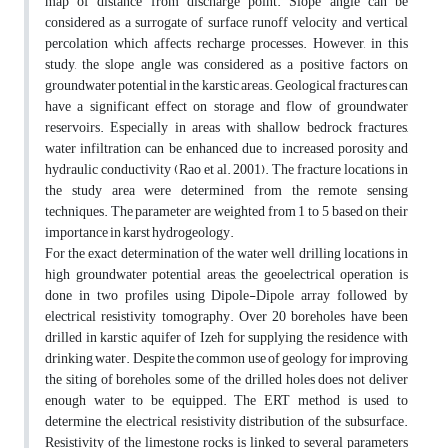
map of distance from discharge point. Slope angle can be
considered as a surrogate of surface runoff velocity and vertical
percolation which affects recharge processes. However, in this
study, the slope angle was considered as a positive factors on
groundwater potential in the karstic areas. Geological fractures can
have a significant effect on storage and flow of groundwater
reservoirs. Especially in areas with shallow bedrock fractures,
water infiltration can be enhanced due to increased porosity and
hydraulic conductivity (Rao et al. 2001). The fracture locations in
the study area were determined from the remote sensing
techniques. The parameter are weighted from 1 to 5 based on their
importance in karst hydrogeology.
For the exact determination of the water well drilling locations in
high groundwater potential areas, the geoelectrical operation is
done in two profiles using Dipole-Dipole array followed by
electrical resistivity tomography. Over 20 boreholes have been
drilled in karstic aquifer of Izeh for supplying the residence with
drinking water. Despite the common use of geology for improving
the siting of boreholes, some of the drilled holes does not deliver
enough water to be equipped. The ERT method is used to
determine the electrical resistivity distribution of the subsurface.
Resistivity of the limestone rocks is linked to several parameters