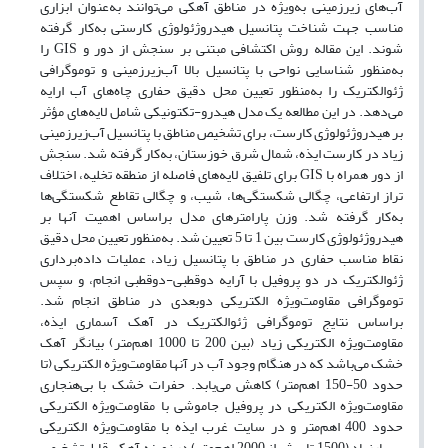
آب‌های زیرزمینی به‌ویژه در مناطق آهکی می‌توانند به‌عنوان ابزاری
مناسب جهت شناخت پتانسیل هیدروژئولوژی کارستی به‌کار گرفته
شوند. این مقاله روش اکتشافی مبتنی بر سنجش از دور و GIS را
به‌منظور شناسایی نواحی با پتانسیل بالا آب‌زیرزمینی و توموگرافی
ژئوالکتریک را به‌منظور تعیین محل دقیق حفاری چاه‌های آب ارایه
می‌دهد. در این مطالعه یک مدل هیدرو-تکتونیکی شامل لایه‌های مؤثر
بر هیدروژئولوژی کارست، برای تشخیص مناطق با پتانسیل آب‌زیرزمینی
زیاد در کارست ایذه، شمال شرق خوزستان، به‌کار گرفته شد. سنجش
از دور همراه با GIS برای تلفیق لایه‌های فاصله از منطقه تخلیه، اختلاف
تراز ارتفاعی، چگالی شکستگی‌ها، شیب، و چگالی تقاطع شکستگی‌ها
به‌کار گرفته شد. وزن پارامترهای مدل براساس اهمیت آنها بر
هیدروژئولوژی کارست بین 1 تا 5 تعیین شد. به‌منظور تعیین محل دقیق
نقاط مناسب حفاری در مناطق با پتانسیل زیاد، عملیات داده‌برداری
ژئوالکتریک در دو پروفیل با آرایه دوقطبی-دوقطبی انجام، و سپس
توموگرافی مقاومت‌ویژه الکتریکی دوبعدی در مناطق انجام شد.
براساس نتایج توموگرافی ژئوالکتریک در آهک آسماری ایذه،
مقاومت‌ویژه الکتریکی زیاد (بین 200 تا 1000 اهم‌متر) بیانگر آهک
خشک می‌باشد که در هنگام وجود آب در آنها مقاومت‌ویژه الکتریکی (تا
حدود 50-150 اهم‌متر) کاهش می‌یابد. حفرات خشک با بی‌هنجاری
مقاومت‌ویژه الکتریکی در پروفیل جاموشی با مقاومت‌ویژه الکتریکی
حدود 400 اهم‌متر و در سایت غرب ایذه با مقاومت‌ویژه الکتریکی
بسیارزیاد (1500 تا بیش از 2000 اهم‌متر) در زمینه آهکی قابل‌تشخیص