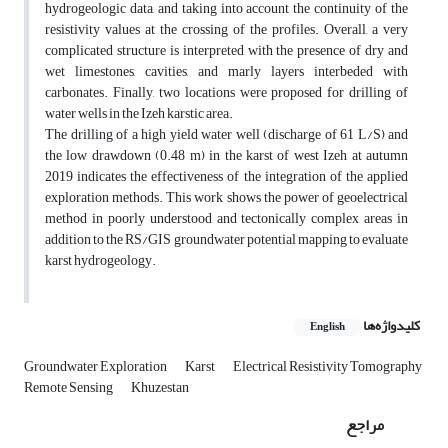
hydrogeologic data, and taking into account the continuity of the
resistivity values at the crossing of the profiles. Overall, a very
complicated structure is interpreted with the presence of dry and
wet limestones, cavities, and marly layers interbeded with
carbonates. Finally, two locations were proposed for drilling of
water wells in the Izeh karstic area.
The drilling of a high yield water well (discharge of 61 L/S) and
the low drawdown (0.48 m) in the karst of west Izeh at autumn
2019 indicates the effectiveness of the integration of the applied
exploration methods. This work shows the power of geoelectrical
method in poorly understood and tectonically complex areas in
addition to the RS/GIS groundwater potential mapping to evaluate
karst hydrogeology.
کلیدواژه‌ها
English
Groundwater Exploration
Karst
Electrical Resistivity Tomography
Remote Sensing
Khuzestan
مراجع