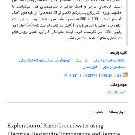
است. لایه‌های مارنی و آهک مارنی با نفوذپذیری کم، می‌توانند با
مقاومت‌ویژه الکتریکی بسیارکم (کمتر از 20 اهم‌متر) از لایه‌های آهک
آب‌دار (حدود 100 تا 200 اهم‌متر) تشخیص داده شوند. حفاری یک
حلقه چاه آهکی با آبدهی زیاد (61 لیتر در ثانیه) و افت کم (48/0 متر) در
پاییز 1398 در کارست غرب ایذه نمایانگر کارآیی تلفیق روش‌های
اکتشافی به‌کار گرفته شده می‌باشد.
کلیدواژه‌ها
اکتشاف آب‌زیرزمینی
کارست
توموگرافی مقاومت‌ویژه الکتریکی
سنجش از دور
خوزستان
20.1001.1.2538371.1399.46.2.4.0
موضوعات
ژئوالکتریک
عنوان مقاله
English
Exploration of Karst Groundwater using
Electrical Resistivity Tomography and Remote